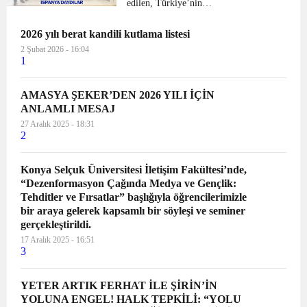
edilen, Türkiye’nin
koordinatörlüğünde; Belçika, İspanya
2026 yılı berat kandili kutlama listesi
ve Romanya ülkelerinin ortaklığında
yürütülmekte olan Erasmus+ KA201
2 Şubat 2026 - 16:04
1
Gifted Mindful Societies (Üstün Ze...
AMASYA ŞEKER’DEN 2026 YILI İÇİN
ANLAMLI MESAJ
27 Aralık 2025 - 18:31
2
Konya Selçuk Üniversitesi İletişim Fakültesi’nde,
“Dezenformasyon Çağında Medya ve Gençlik:
Tehditler ve Fırsatlar” başlığıyla öğrencilerimizle
bir araya gelerek kapsamlı bir söyleşi ve seminer
gerçekleştirildi.
17 Aralık 2025 - 16:51
3
YETER ARTIK FERHAT İLE ŞİRİN’İN
YOLUNA ENGEL! HALK TEPKİLİ: “YOLU