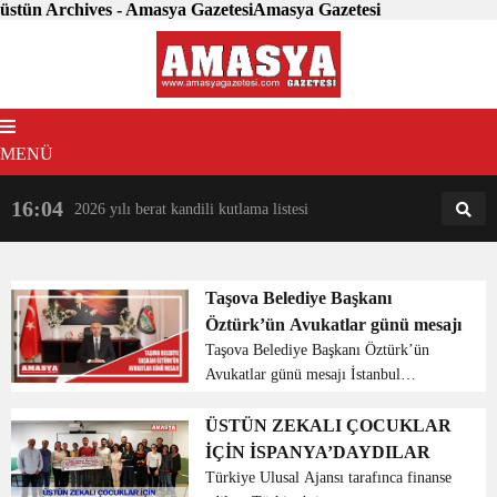
üstün Archives - Amasya GazetesiAmasya Gazetesi
MENÜ
16:04
18:31
2026 yılı berat kandili kutlama listesi
AM
AN
Taşova Belediye Başkanı
Öztürk’ün Avukatlar günü mesajı
Taşova Belediye Başkanı Öztürk’ün
Avukatlar günü mesajı İstanbul
Barosu’nun 80 yıl önce 5 Nisan 1878 de
toplanıp genel kurul yapmış olduğu
ÜSTÜN ZEKALI ÇOCUKLAR
anlaşılmış ve 5 Nisan Avukatlar Günü
İÇİN İSPANYA’DAYDILAR
ilan edilmiştir. B...
Türkiye Ulusal Ajansı tarafınca finanse