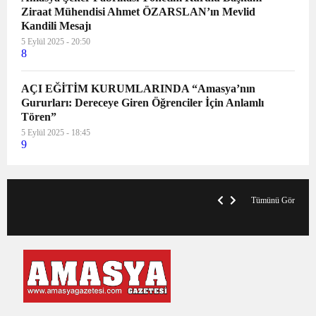
Ziraat Mühendisi Ahmet ÖZARSLAN’ın Mevlid
Kandili Mesajı
5 Eylül 2025 - 20:50
8
AÇI EĞİTİM KURUMLARINDA “Amasya’nın
Gururları: Dereceye Giren Öğrenciler İçin Anlamlı
Tören”
5 Eylül 2025 - 18:45
9
V
x
A
Tümünü Gör