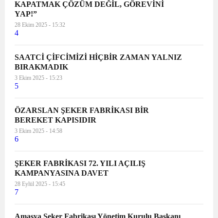
KAPATMAK ÇÖZÜM DEĞİL, GÖREVİNİ
YAP!”
28 Ekim 2025 - 15:32
4
SAATCİ ÇİFCİMİZİ HİÇBİR ZAMAN YALNIZ
BIRAKMADIK
3 Ekim 2025 - 15:23
5
ÖZARSLAN ŞEKER FABRİKASI BİR
BEREKET KAPISIDIR
3 Ekim 2025 - 14:58
6
ŞEKER FABRİKASI 72. YILI AÇILIŞ
KAMPANYASINA DAVET
28 Eylül 2025 - 15:45
7
Amasya Şeker Fabrikası Yönetim Kurulu Başkanı