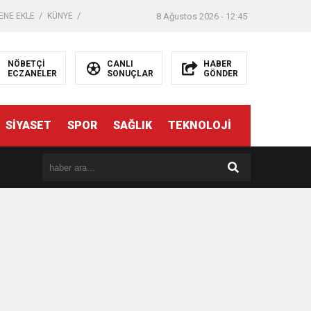
ENE EKLE
KÜNYE
8 Ağustos 2026 - 12:45
NÖBETÇİ
CANLI
HABER
ECZANELER
SONUÇLAR
GÖNDER
SİYASET
SPOR
SAĞLIK
TEKNOLOJİ
er