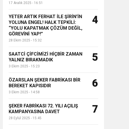
17 Aralık 2025 - 16:51
YETER ARTIK FERHAT İLE ŞİRİN’İN
4
YOLUNA ENGEL! HALK TEPKİLİ:
“YOLU KAPATMAK ÇÖZÜM DEĞİL,
GÖREVİNİ YAP!”
28 Ekim 2025 - 15:32
SAATCİ ÇİFCİMİZİ HİÇBİR ZAMAN
5
YALNIZ BIRAKMADIK
3 Ekim 2025 - 15:23
ÖZARSLAN ŞEKER FABRİKASI BİR
6
BEREKET KAPISIDIR
3 Ekim 2025 - 14:58
ŞEKER FABRİKASI 72. YILI AÇILIŞ
7
KAMPANYASINA DAVET
28 Eylül 2025 - 15:45