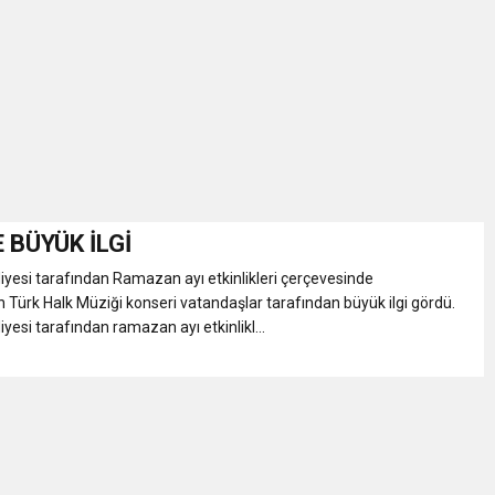
İKASI BİR BEREKET KAPISIDIR
YILI AÇILIŞ KAMPANYASINA DAVET
ı Yönetim Kurulu Başkanı Ziraat Mühendisi Ahmet ÖZARSLAN’ın Mevlid
A “Amasya’nın Gururları: Dereceye Giren Öğrenciler İçin Anlamlı Töre
 BÜYÜK İLGİ
esi tarafından Ramazan ayı etkinlikleri çerçevesinde
et Festivali
en Türk Halk Müziği konseri vatandaşlar tarafından büyük ilgi gördü.
esi tarafından ramazan ayı etkinlikl...
utlama listesi