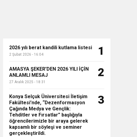
2026 yılı berat kandili kutlama listesi
1
2 Şubat 2026 - 16:04
n”
AMASYA ŞEKER’DEN 2026 YILI İÇİN
2
ANLAMLI MESAJ
27 Aralık 2025 - 18:31
Konya Selçuk Üniversitesi İletişim
3
Fakültesi’nde, “Dezenformasyon
Çağında Medya ve Gençlik:
Tehditler ve Fırsatlar” başlığıyla
öğrencilerimizle bir araya gelerek
kapsamlı bir söyleşi ve seminer
gerçekleştirildi.