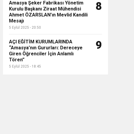
Amasya Şeker Fabrikası Yönetim
8
Kurulu Başkanı Ziraat Mühendisi
Ahmet ÖZARSLAN’ın Mevlid Kandili
Mesajı
5 Eylül 2025 - 20:50
AÇI EĞİTİM KURUMLARINDA
9
“Amasya’nın Gururları: Dereceye
Giren Öğrenciler İçin Anlamlı
Tören”
5 Eylül 2025 - 18:45