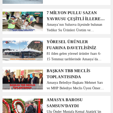
raporuna göre, salı günü tam 32 ilde
yağış etkisini gösterecek. Meteoroloji
Genel Müdürlüğü (MGM), 4-10 Nisan
7 MİLYON PULLU SAZAN
tarihlerini kapsayan ...
YAVRUSU ÇEŞİTLİ İLLERE
GÖNDERİLDİ
Amasya’nın Suluova ilçesinde bulunan
Yedikır Su Ürünleri Üretim ve
Araştırma İstasyonunda bu yıl üretilen 7
milyon pullu sazan yavrusunun baraj,
YÖRESEL ÜRÜNLER
göl ve göletlere bırakılmak üzere çeşitli
FUARINA DAVETLİSİNİZ
illere gönder...
81 ilden gelen yöresel ürünler fuarı 6-
15 Temmuz tarihlerinde Amasya’da
başlıyor. Yöresel ürünler fuarı
Amasyalılara unutamayacakları dopdolu
BAŞKAN TBB MECLİS
bir hafta yaşatacak. Amasya’nın fuar
TOPLANTISINDA
alanı olarak değerlen...
Amasya Belediye Başkanı Mehmet Sarı
ve MHP Belediye Meclis Üyesi Ömer
Eliaçık Ankara’da yapılan Türkiye
Belediyeler Birliği (TBB) 2019 Yılı
AMASYA BAROSU
Dönem Başı Olağan Meclis
SAMSUN’DAYDI
Toplantısı’na katıldılar. Yapılan s...
Ulu Önder Mustafa Kemal Atatürk’ün