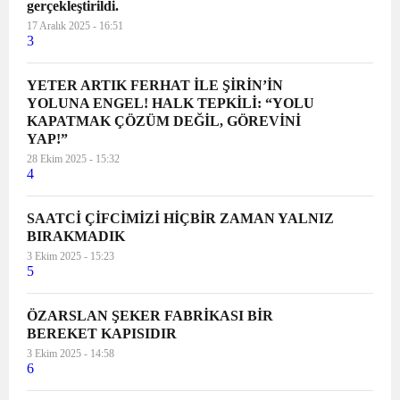
gerçekleştirildi.
17 Aralık 2025 - 16:51
3
YETER ARTIK FERHAT İLE ŞİRİN’İN
YOLUNA ENGEL! HALK TEPKİLİ: “YOLU
KAPATMAK ÇÖZÜM DEĞİL, GÖREVİNİ
YAP!”
28 Ekim 2025 - 15:32
4
SAATCİ ÇİFCİMİZİ HİÇBİR ZAMAN YALNIZ
BIRAKMADIK
3 Ekim 2025 - 15:23
5
ÖZARSLAN ŞEKER FABRİKASI BİR
BEREKET KAPISIDIR
3 Ekim 2025 - 14:58
6