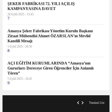
ŞEKER FABRİKASI 72. YILI AÇILIŞ
KAMPANYASINA DAVET
28 Eylül 2025 - 15:45
7
Amasya Şeker Fabrikası Yönetim Kurulu Başkanı
Ziraat Mühendisi Ahmet ÖZARSLAN’ın Mevlid
Kandili Mesajı
5 Eylül 2025 - 20:50
8
AÇI EĞİTİM KURUMLARINDA “Amasya’nın
Gururları: Dereceye Giren Öğrenciler İçin Anlamlı
Tören”
5 Eylül 2025 - 18:45
9
VegasHero Casino Test: Spiele, Boni &
T
Auszahlungen
A
Tümünü Gör