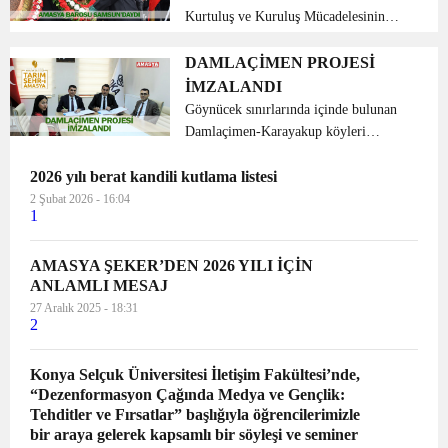
Kurtuluş ve Kuruluş Mücadelesinin
100. Yıldönümü nedeniyle Samsun
Barosu tarafından etkinlik düzenlendi.
DAMLAÇİMEN PROJESİ
Etkinlikte Amasya Baro Başkanı, Baro
İMZALANDI
Yönetim Kurulu üy...
Göynücek sınırlarında içinde bulunan
Damlaçimen-Karayakup köyleri
mevkiinde Amasya ili Tarım ve Kırsal
2026 yılı berat kandili kutlama listesi
Kalkınma Eylem Planı kapsamında
uygulanması planlanan “1. Etap
2 Şubat 2026 - 16:04
1
Damlaçimen Köyü Entegrasyon
Üretim...
AMASYA ŞEKER’DEN 2026 YILI İÇİN
ANLAMLI MESAJ
27 Aralık 2025 - 18:31
2
Konya Selçuk Üniversitesi İletişim Fakültesi’nde,
“Dezenformasyon Çağında Medya ve Gençlik:
Tehditler ve Fırsatlar” başlığıyla öğrencilerimizle
bir araya gelerek kapsamlı bir söyleşi ve seminer