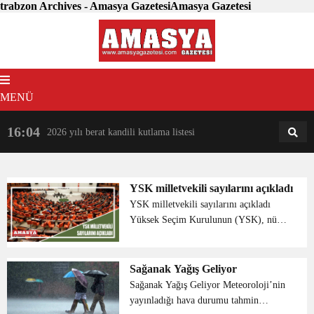
trabzon Archives - Amasya GazetesiAmasya Gazetesi
MENÜ
16:04
18:31
2026 yılı berat kandili kutlama listesi
AM
AN
YSK milletvekili sayılarını açıkladı
YSK milletvekili sayılarını açıkladı
Yüksek Seçim Kurulunun (YSK), nüfus
verileri kapsamında illerin milletvekili
sayıları dağılım tablosunu açıkladı.
YSK’nın yaptığı açıklamaya göre
Sağanak Yağış Geliyor
İstanbul ve Baybu...
Sağanak Yağış Geliyor Meteoroloji’nin
yayınladığı hava durumu tahmin