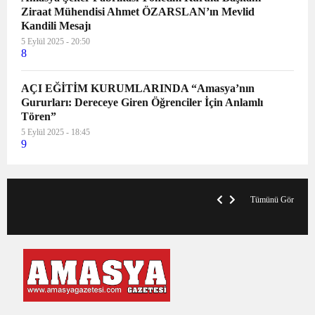
Ziraat Mühendisi Ahmet ÖZARSLAN’ın Mevlid
Kandili Mesajı
5 Eylül 2025 - 20:50
8
AÇI EĞİTİM KURUMLARINDA “Amasya’nın
Gururları: Dereceye Giren Öğrenciler İçin Anlamlı
Tören”
5 Eylül 2025 - 18:45
9
VegasHero Casino Test: Spiele, Boni &
T
Auszahlungen
A
Tümünü Gör