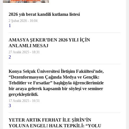
ayında vizyona giriyor. Efsane aşkın
kahramanları olan “Ferhat ile Şirin”
aşkı günümüze uyarlanar...
2026 yılı berat kandili kutlama listesi
2 Şubat 2026 - 16:04
1
AMASYA ŞEKER’DEN 2026 YILI İÇİN
ANLAMLI MESAJ
27 Aralık 2025 - 18:31
2
Konya Selçuk Üniversitesi İletişim Fakültesi’nde,
“Dezenformasyon Çağında Medya ve Gençlik:
Tehditler ve Fırsatlar” başlığıyla öğrencilerimizle
bir araya gelerek kapsamlı bir söyleşi ve seminer
gerçekleştirildi.
17 Aralık 2025 - 16:51
3
YETER ARTIK FERHAT İLE ŞİRİN’İN
YOLUNA ENGEL! HALK TEPKİLİ: “YOLU