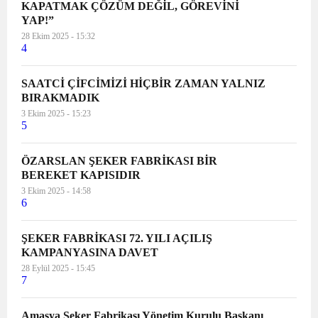
KAPATMAK ÇÖZÜM DEĞİL, GÖREVİNİ
YAP!”
28 Ekim 2025 - 15:32
4
SAATCİ ÇİFCİMİZİ HİÇBİR ZAMAN YALNIZ
BIRAKMADIK
3 Ekim 2025 - 15:23
5
ÖZARSLAN ŞEKER FABRİKASI BİR
BEREKET KAPISIDIR
3 Ekim 2025 - 14:58
6
ŞEKER FABRİKASI 72. YILI AÇILIŞ
KAMPANYASINA DAVET
28 Eylül 2025 - 15:45
7
Amasya Şeker Fabrikası Yönetim Kurulu Başkanı