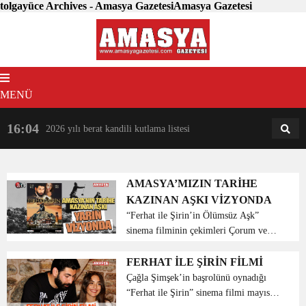
tolgayüce Archives - Amasya GazetesiAmasya Gazetesi
MENÜ
16:04
18:31
2026 yılı berat kandili kutlama listesi
AM
AN
AMASYA’MIZIN TARİHE
KAZINAN AŞKI VİZYONDA
“Ferhat ile Şirin’in Ölümsüz Aşk”
sinema filminin çekimleri Çorum ve
Amasya’da gerçekleştirildi. Film yarın
tüm sinemalarda vizyona girecek.
FERHAT İLE ŞİRİN FİLMİ
Başrollerinde Çağla Şimşek (Şirin) ve
Çağla Şimşek’in başrolünü oynadığı
Tolga Yüce (Ferhat)’n...
“Ferhat ile Şirin” sinema filmi mayıs