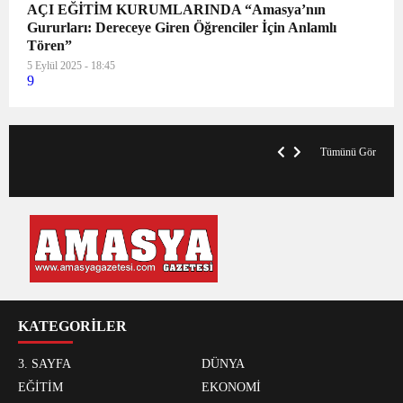
AÇI EĞİTİM KURUMLARINDA “Amasya’nın
Gururları: Dereceye Giren Öğrenciler İçin Anlamlı
Tören”
5 Eylül 2025 - 18:45
9
VegasHero Casino Test: Spiele, Boni &
T
Auszahlungen
A
Tümünü Gör
KATEGORİLER
3. SAYFA
DÜNYA
EĞİTİM
EKONOMİ