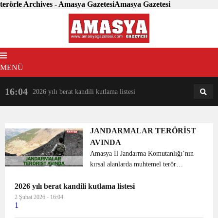
terörle Archives - Amasya GazetesiAmasya Gazetesi
MENÜ
16:04
18:31
2026 yılı berat kandili kutlama listesi
AM
AN
JANDARMALAR TERÖRİST
AVINDA
Amasya İl Jandarma Komutanlığı’nın
kırsal alanlarda muhtemel terör
yapılanmasını önlemek amacıyla
2026 yılı berat kandili kutlama listesi
muhtelif bölgelerde yaptığı arama-
tarama faaliyetleri sürüyor. Yaklaşık 2
2 Şubat 2026 - 16:04
1
aydır Taşova kırsalınd...