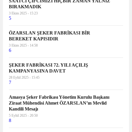
SAATCİ ÇİFCİMİZİ HİÇBİR ZAMAN YALNIZ
BIRAKMADIK
3 Ekim 2025 - 15:23
5
ÖZARSLAN ŞEKER FABRİKASI BİR
BEREKET KAPISIDIR
3 Ekim 2025 - 14:58
6
ŞEKER FABRİKASI 72. YILI AÇILIŞ
KAMPANYASINA DAVET
28 Eylül 2025 - 15:45
7
Amasya Şeker Fabrikası Yönetim Kurulu Başkanı
Ziraat Mühendisi Ahmet ÖZARSLAN’ın Mevlid
Kandili Mesajı
5 Eylül 2025 - 20:50
8