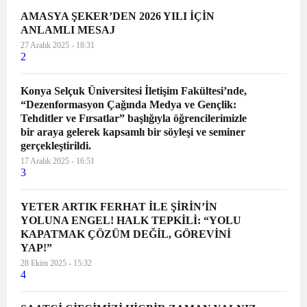
AMASYA ŞEKER’DEN 2026 YILI İÇİN
ANLAMLI MESAJ
27 Aralık 2025 - 18:31
2
Konya Selçuk Üniversitesi İletişim Fakültesi’nde,
“Dezenformasyon Çağında Medya ve Gençlik:
Tehditler ve Fırsatlar” başlığıyla öğrencilerimizle
bir araya gelerek kapsamlı bir söyleşi ve seminer
gerçekleştirildi.
17 Aralık 2025 - 16:51
3
YETER ARTIK FERHAT İLE ŞİRİN’İN
YOLUNA ENGEL! HALK TEPKİLİ: “YOLU
KAPATMAK ÇÖZÜM DEĞİL, GÖREVİNİ
YAP!”
28 Ekim 2025 - 15:32
4