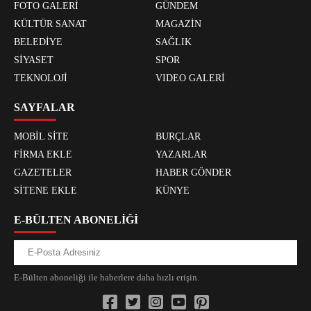
FOTO GALERİ
GÜNDEM
KÜLTÜR SANAT
MAGAZİN
BELEDİYE
SAĞLIK
SİYASET
SPOR
TEKNOLOJİ
VIDEO GALERİ
SAYFALAR
MOBİL SİTE
BURÇLAR
FİRMA EKLE
YAZARLAR
GAZETELER
HABER GÖNDER
SİTENE EKLE
KÜNYE
E-BÜLTEN ABONELİĞİ
E-Bülten aboneliği ile haberlere daha hızlı erişin.