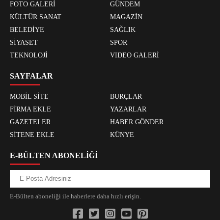
FOTO GALERİ
GÜNDEM
KÜLTÜR SANAT
MAGAZİN
BELEDİYE
SAĞLIK
SİYASET
SPOR
TEKNOLOJİ
VIDEO GALERİ
SAYFALAR
MOBİL SİTE
BURÇLAR
FİRMA EKLE
YAZARLAR
GAZETELER
HABER GÖNDER
SİTENE EKLE
KÜNYE
E-BÜLTEN ABONELİĞİ
E-Bülten aboneliği ile haberlere daha hızlı erişin.