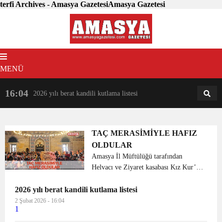
terfi Archives - Amasya GazetesiAmasya Gazetesi
MENÜ
16:04
18:31
2026 yılı berat kandili kutlama listesi
AM
AN
TAÇ MERASİMİYLE HAFIZ
OLDULAR
Amasya İl Müftülüğü tarafından
Helvacı ve Ziyaret kasabası Kız Kur’an
Kursunda hafızlık eğitimini tamamlayan
2026 yılı berat kandili kutlama listesi
67 öğrencinin hafız unvanı aldı.
Bayanlara yönelik “Hafızlık Cemiyeti”
2 Şubat 2026 - 16:04
1
programı düzen...