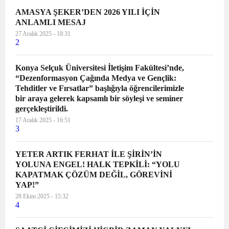
AMASYA ŞEKER’DEN 2026 YILI İÇİN
ANLAMLI MESAJ
27 Aralık 2025 - 18:31
2
Konya Selçuk Üniversitesi İletişim Fakültesi’nde,
“Dezenformasyon Çağında Medya ve Gençlik:
Tehditler ve Fırsatlar” başlığıyla öğrencilerimizle
bir araya gelerek kapsamlı bir söyleşi ve seminer
gerçekleştirildi.
17 Aralık 2025 - 16:51
3
YETER ARTIK FERHAT İLE ŞİRİN’İN
YOLUNA ENGEL! HALK TEPKİLİ: “YOLU
KAPATMAK ÇÖZÜM DEĞİL, GÖREVİNİ
YAP!”
28 Ekim 2025 - 15:32
4