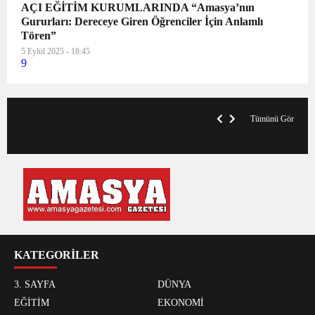
AÇI EĞİTİM KURUMLARINDA “Amasya’nın
Gururları: Dereceye Giren Öğrenciler İçin Anlamlı
Tören”
5 Eylül 2025 - 18:45
9
V
x
A
Tümünü Gör
KATEGORİLER
3. SAYFA
DÜNYA
EĞİTİM
EKONOMİ