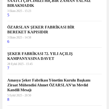
SAATCİ ÇİFCİMİZİ HİÇBİR ZAMAN YALNIZ
BIRAKMADIK
3 Ekim 2025 - 15:23
5
ÖZARSLAN ŞEKER FABRİKASI BİR
BEREKET KAPISIDIR
3 Ekim 2025 - 14:58
6
ŞEKER FABRİKASI 72. YILI AÇILIŞ
KAMPANYASINA DAVET
28 Eylül 2025 - 15:45
7
Amasya Şeker Fabrikası Yönetim Kurulu Başkanı
Ziraat Mühendisi Ahmet ÖZARSLAN’ın Mevlid
Kandili Mesajı
5 Eylül 2025 - 20:50
8