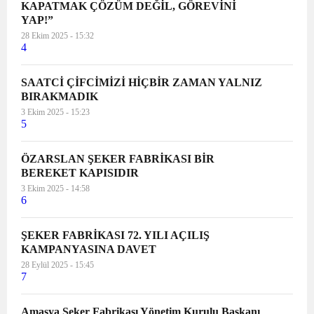
KAPATMAK ÇÖZÜM DEĞİL, GÖREVİNİ
YAP!”
28 Ekim 2025 - 15:32
4
SAATCİ ÇİFCİMİZİ HİÇBİR ZAMAN YALNIZ
BIRAKMADIK
3 Ekim 2025 - 15:23
5
ÖZARSLAN ŞEKER FABRİKASI BİR
BEREKET KAPISIDIR
3 Ekim 2025 - 14:58
6
ŞEKER FABRİKASI 72. YILI AÇILIŞ
KAMPANYASINA DAVET
28 Eylül 2025 - 15:45
7
Amasya Şeker Fabrikası Yönetim Kurulu Başkanı