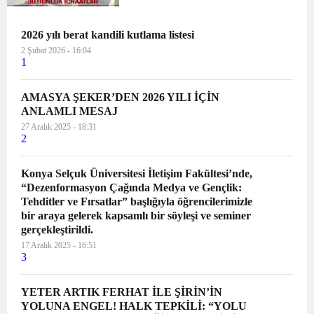
çalışmalarla Amasyalıların yüzünü
güldürmeye devam ediyor. Başkanımız
bu çalışmaların devam edeceğini söyledi
2026 yılı berat kandili kutlama listesi
ve 1 aylık çalışmaları h...
2 Şubat 2026 - 16:04
1
AMASYA ŞEKER’DEN 2026 YILI İÇİN
ANLAMLI MESAJ
27 Aralık 2025 - 18:31
2
Konya Selçuk Üniversitesi İletişim Fakültesi’nde,
“Dezenformasyon Çağında Medya ve Gençlik:
Tehditler ve Fırsatlar” başlığıyla öğrencilerimizle
bir araya gelerek kapsamlı bir söyleşi ve seminer
gerçekleştirildi.
17 Aralık 2025 - 16:51
3
YETER ARTIK FERHAT İLE ŞİRİN’İN
YOLUNA ENGEL! HALK TEPKİLİ: “YOLU