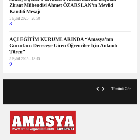
Ziraat Mühendisi Ahmet ÖZARSLAN’ın Mevlid
Kandili Mesajı
5 Eylül 2025 - 20:50
8
AÇI EĞİTİM KURUMLARINDA “Amasya’nın
Gururları: Dereceye Giren Öğrenciler İçin Anlamlı
Tören”
5 Eylül 2025 - 18:45
9
VegasHero Casino Test: Spiele, Boni &
T
Auszahlungen
A
Tümünü Gör