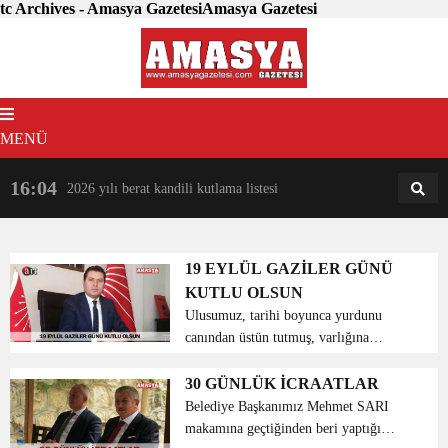
tc Archives - Amasya GazetesiAmasya Gazetesi
MENÜ
16:04
18:31
2026 yılı berat kandili kutlama listesi
AM
AN
19 EYLÜL GAZİLER GÜNÜ
KUTLU OLSUN
Ulusumuz, tarihi boyunca yurdunu
canından üstün tutmuş, varlığına
yönelen tehditlere, her türlü güçlüğe
göğüs gererek, kararlılıkla karşı
30 GÜNLÜK İCRAATLAR
koymuştur. Bizler Gaziler gününü,
Belediye Başkanımız Mehmet SARI
eskiden kurtuluş savaşında, ...
makamına geçtiğinden beri yaptığı