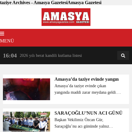
taziye Archives - Amasya GazetesiAmasya Gazetesi
MENÜ
16:04
18:31
2026 yılı berat kandili kutlama listesi
AM
AN
Amasya’da taziye evinde yangın
Amasya’da taziye evinde çıkan
yangında maddi zarar meydana geldi.
Alınan bilgiye göre Beldağ Köyünde
taziye evi olarak kullanılan evde sebebi
henüz bilinmeyen bir şekilde yangın
SARAÇOĞLU’NUN ACI GÜNÜ
çıktı. İhbar üzerine j...
Başkan Vekilimiz Özcan Gür,
Saraçoğlu’nu acı gününde yalnız