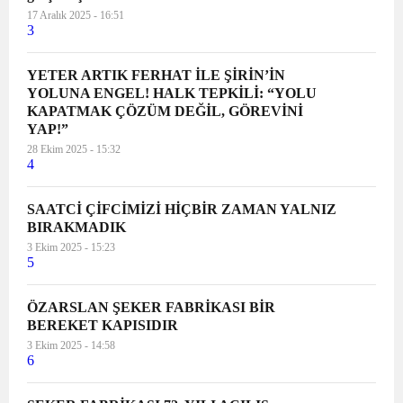
17 Aralık 2025 - 16:51
3
YETER ARTIK FERHAT İLE ŞİRİN’İN
YOLUNA ENGEL! HALK TEPKİLİ: “YOLU
KAPATMAK ÇÖZÜM DEĞİL, GÖREVİNİ
YAP!”
28 Ekim 2025 - 15:32
4
SAATCİ ÇİFCİMİZİ HİÇBİR ZAMAN YALNIZ
BIRAKMADIK
3 Ekim 2025 - 15:23
5
ÖZARSLAN ŞEKER FABRİKASI BİR
BEREKET KAPISIDIR
3 Ekim 2025 - 14:58
6