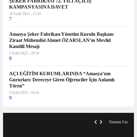
ŞEKER FABRİKASI 72. YILI AÇILIŞ
KAMPANYASINA DAVET
28 Eylül 2025 - 15:45
7
Amasya Şeker Fabrikası Yönetim Kurulu Başkanı
Ziraat Mühendisi Ahmet ÖZARSLAN’ın Mevlid
Kandili Mesajı
5 Eylül 2025 - 20:50
8
AÇI EĞİTİM KURUMLARINDA “Amasya’nın
Gururları: Dereceye Giren Öğrenciler İçin Anlamlı
Tören”
5 Eylül 2025 - 18:45
9
VegasHero Casino Test: Spiele, Boni &
T
Auszahlungen
A
Tümünü Gör