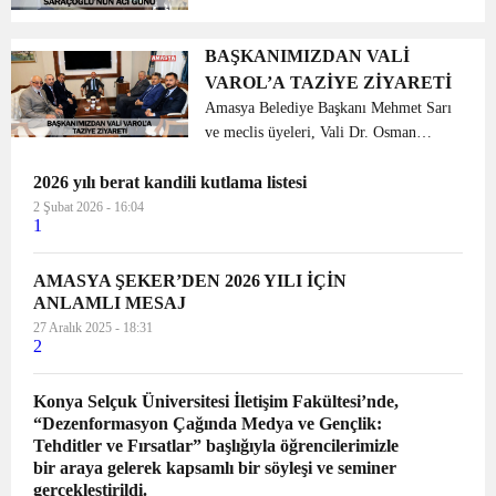
bırakmadı. 31 MART Yerel seçiminde
CHP’nin Amasya Belediye Başkan
Adayı Serpil Saraçoğlu Hanımefendinin
BAŞKANIMIZDAN VALİ
annesi Neşever Saraçoğlu Hanım...
VAROL’A TAZİYE ZİYARETİ
Amasya Belediye Başkanı Mehmet Sarı
ve meclis üyeleri, Vali Dr. Osman
Varol’a başsağlığı ziyaretinde bulundu.
2026 yılı berat kandili kutlama listesi
Geçtiğimiz haftalarda babası İsmet
Varol’u kaybeden Vali Dr. Osman
2 Şubat 2026 - 16:04
1
Varol’a, Amasya Belediy...
AMASYA ŞEKER’DEN 2026 YILI İÇİN
ANLAMLI MESAJ
27 Aralık 2025 - 18:31
2
Konya Selçuk Üniversitesi İletişim Fakültesi’nde,
“Dezenformasyon Çağında Medya ve Gençlik:
Tehditler ve Fırsatlar” başlığıyla öğrencilerimizle
bir araya gelerek kapsamlı bir söyleşi ve seminer
gerçekleştirildi.