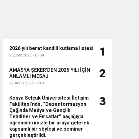
2026 yılı berat kandili kutlama listesi
1
2 Şubat 2026 - 16:04
n”
AMASYA ŞEKER’DEN 2026 YILI İÇİN
2
ANLAMLI MESAJ
27 Aralık 2025 - 18:31
Konya Selçuk Üniversitesi İletişim
3
Fakültesi’nde, “Dezenformasyon
Çağında Medya ve Gençlik:
Tehditler ve Fırsatlar” başlığıyla
öğrencilerimizle bir araya gelerek
kapsamlı bir söyleşi ve seminer
gerçekleştirildi.