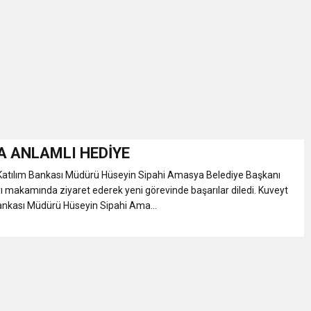
İKASI BİR BEREKET KAPISIDIR
YILI AÇILIŞ KAMPANYASINA DAVET
ı Yönetim Kurulu Başkanı Ziraat Mühendisi Ahmet ÖZARSLAN’ın Mevlid
A “Amasya’nın Gururları: Dereceye Giren Öğrenciler İçin Anlamlı Töre
 ANLAMLI HEDİYE
atılım Bankası Müdürü Hüseyin Sipahi Amasya Belediye Başkanı
et Festivali
 makamında ziyaret ederek yeni görevinde başarılar diledi. Kuveyt
ankası Müdürü Hüseyin Sipahi Ama...
utlama listesi