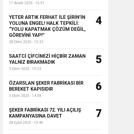
17 Aralık 2025 - 16:51
YETER ARTIK FERHAT İLE ŞİRİN’İN
4
YOLUNA ENGEL! HALK TEPKİLİ:
“YOLU KAPATMAK ÇÖZÜM DEĞİL,
GÖREVİNİ YAP!”
28 Ekim 2025 - 15:32
SAATCİ ÇİFCİMİZİ HİÇBİR ZAMAN
5
YALNIZ BIRAKMADIK
3 Ekim 2025 - 15:23
ÖZARSLAN ŞEKER FABRİKASI BİR
6
BEREKET KAPISIDIR
3 Ekim 2025 - 14:58
ŞEKER FABRİKASI 72. YILI AÇILIŞ
7
KAMPANYASINA DAVET
28 Eylül 2025 - 15:45