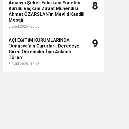
Amasya Şeker Fabrikası Yönetim
8
Kurulu Başkanı Ziraat Mühendisi
Ahmet ÖZARSLAN’ın Mevlid Kandili
Mesajı
5 Eylül 2025 - 20:50
AÇI EĞİTİM KURUMLARINDA
9
“Amasya’nın Gururları: Dereceye
Giren Öğrenciler İçin Anlamlı
Tören”
5 Eylül 2025 - 18:45