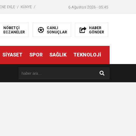
ENE EKLE
KÜNYE
6 Ağustos 2026 - 05:45
NÖBETÇİ
CANLI
HABER
ECZANELER
SONUÇLAR
GÖNDER
SİYASET
SPOR
SAĞLIK
TEKNOLOJİ
er