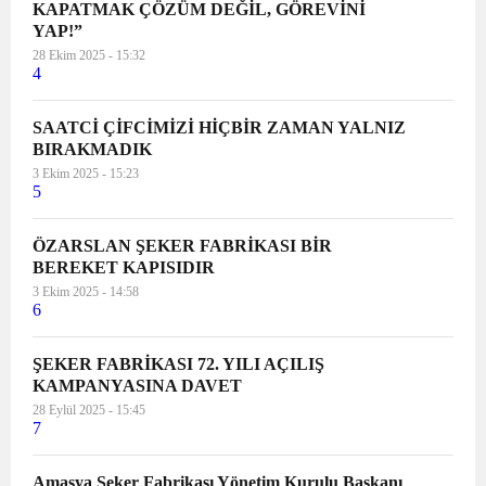
KAPATMAK ÇÖZÜM DEĞİL, GÖREVİNİ
YAP!”
28 Ekim 2025 - 15:32
4
SAATCİ ÇİFCİMİZİ HİÇBİR ZAMAN YALNIZ
BIRAKMADIK
3 Ekim 2025 - 15:23
5
ÖZARSLAN ŞEKER FABRİKASI BİR
BEREKET KAPISIDIR
3 Ekim 2025 - 14:58
6
ŞEKER FABRİKASI 72. YILI AÇILIŞ
KAMPANYASINA DAVET
28 Eylül 2025 - 15:45
7
Amasya Şeker Fabrikası Yönetim Kurulu Başkanı