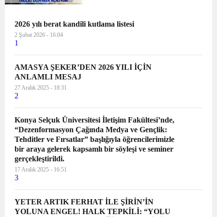
Emitting Diode) ekran fabrikası,
Katar’daki akıllı şehirler ve stadyumlar
için LED ekran üretecek. D...
2026 yılı berat kandili kutlama listesi
2 Şubat 2026 - 16:04
1
AMASYA ŞEKER’DEN 2026 YILI İÇİN
ANLAMLI MESAJ
27 Aralık 2025 - 18:31
2
Konya Selçuk Üniversitesi İletişim Fakültesi’nde,
“Dezenformasyon Çağında Medya ve Gençlik:
Tehditler ve Fırsatlar” başlığıyla öğrencilerimizle
bir araya gelerek kapsamlı bir söyleşi ve seminer
gerçekleştirildi.
17 Aralık 2025 - 16:51
3
YETER ARTIK FERHAT İLE ŞİRİN’İN
YOLUNA ENGEL! HALK TEPKİLİ: “YOLU