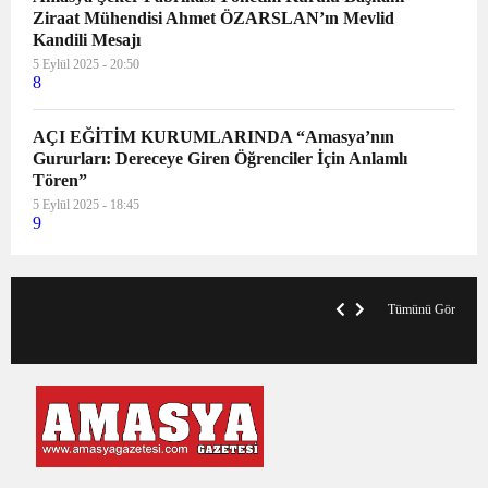
Ziraat Mühendisi Ahmet ÖZARSLAN’ın Mevlid
Kandili Mesajı
5 Eylül 2025 - 20:50
8
AÇI EĞİTİM KURUMLARINDA “Amasya’nın
Gururları: Dereceye Giren Öğrenciler İçin Anlamlı
Tören”
5 Eylül 2025 - 18:45
9
V
x
A
Tümünü Gör