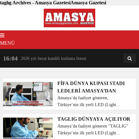
taglıg Archives - Amasya GazetesiAmasya Gazetesi
MENÜ
16:04
18:31
2026 yılı berat kandili kutlama listesi
AM
AN
FİFA DÜNYA KUPASI STADI
LEDLERİ AMASYA’DAN
Amasya’da faaliyet gösteren,
Türkiye’nin ilk yerli LED (Light
Emitting Diode) ekran fabrikası,
2022’de Katar’da yapılacak dünya
TAGLIG DÜNYAYA AÇILIYOR
kupasının LED ekranlarını üretecek.
Amasya’da faaliyet gösteren “TAGLIG”
İstanbul Hav...
Türkiye’nin ilk yerli LED (Light