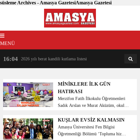
süsleme Archives - Amasya GazetesiAmasya Gazetesi
MENÜ
16:04
18:31
2026 yılı berat kandili kutlama listesi
AM
AN
MİNİKLERE İLK GÜN
HATIRASI
Merzifon Fatih İlkokulu Öğretmenleri
Sadık Arslan ve Murat Aküzüm, okula
uyum süreci kapsamında 1 sınıf
öğrencileri için sınıfları balonlarla,
KUŞLAR EVSİZ KALMASIN
oyuncaklı kalemlerle, birbirinden
Amasya Üniversitesi Fen Bilgisi
eğlenceli materyallerle...
Öğretmenliği Bölümü ‘Topluma hizmet