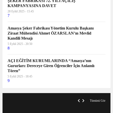
ŞEKER FABRİKASI 72. YILI AÇILIŞ
KAMPANYASINA DAVET
28 Eylül 2025 - 15:45
7
Amasya Şeker Fabrikası Yönetim Kurulu Başkanı
Ziraat Mühendisi Ahmet ÖZARSLAN’ın Mevlid
Kandili Mesajı
5 Eylül 2025 - 20:50
8
AÇI EĞİTİM KURUMLARINDA “Amasya’nın
Gururları: Dereceye Giren Öğrenciler İçin Anlamlı
Tören”
5 Eylül 2025 - 18:45
9
VegasHero Casino Test: Spiele, Boni &
T
Auszahlungen
A
Tümünü Gör