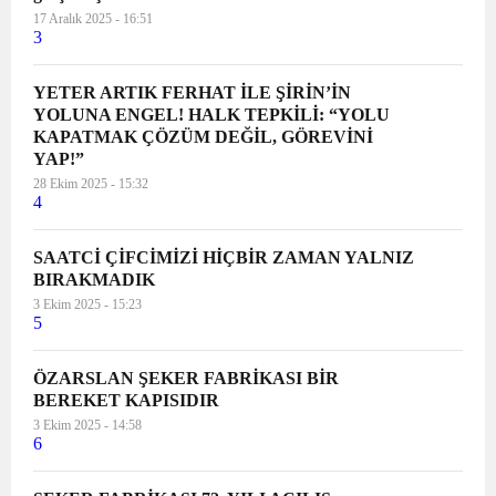
17 Aralık 2025 - 16:51
3
YETER ARTIK FERHAT İLE ŞİRİN’İN
YOLUNA ENGEL! HALK TEPKİLİ: “YOLU
KAPATMAK ÇÖZÜM DEĞİL, GÖREVİNİ
YAP!”
28 Ekim 2025 - 15:32
4
SAATCİ ÇİFCİMİZİ HİÇBİR ZAMAN YALNIZ
BIRAKMADIK
3 Ekim 2025 - 15:23
5
ÖZARSLAN ŞEKER FABRİKASI BİR
BEREKET KAPISIDIR
3 Ekim 2025 - 14:58
6