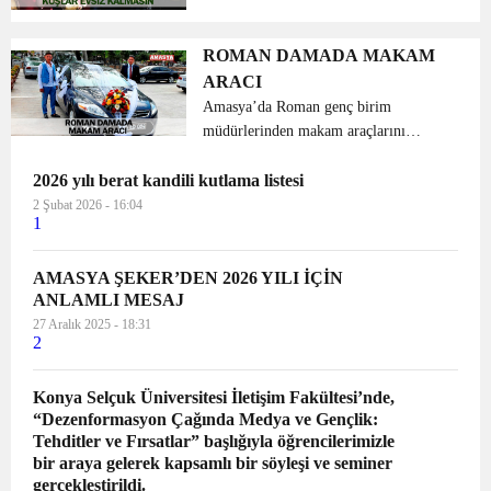
uygulaması’ kapsamında ‘Kuşlar Evsiz
Kalmasın’ sloganıyla bal kabaklarını
kuş evleri haline getirdiler. Daha
ROMAN DAMADA MAKAM
sonra...
ARACI
Amasya’da Roman genç birim
müdürlerinden makam araçlarını
toplatıp belediyenin önüne çektiren
2026 yılı berat kandili kutlama listesi
Amasya Belediye Başkanı Mehmet
Sarı’ya gidip araçlardan birini gelin
2 Şubat 2026 - 16:04
1
arabası olarak kullanmayı...
AMASYA ŞEKER’DEN 2026 YILI İÇİN
ANLAMLI MESAJ
27 Aralık 2025 - 18:31
2
Konya Selçuk Üniversitesi İletişim Fakültesi’nde,
“Dezenformasyon Çağında Medya ve Gençlik:
Tehditler ve Fırsatlar” başlığıyla öğrencilerimizle
bir araya gelerek kapsamlı bir söyleşi ve seminer
gerçekleştirildi.