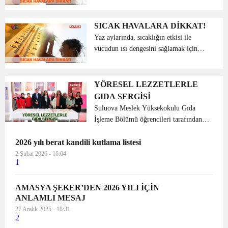
kalp hızında dalgalanmalar olabiliyor.
Bu nedenle sıcak havalardan yalnızca
hipertansiyon ve kalp hastaları değil,
SICAK HAVALARA DİKKAT!
sağlıklı kiş...
Yaz aylarında, sıcaklığın etkisi ile
vücudun ısı dengesini sağlamak için
kalp hızında dalgalanmalar olabiliyor.
Bu nedenle sıcak havalardan yalnızca
hipertansiyon ve kalp hastaları değil,
YÖRESEL LEZZETLERLE
sağlıklı kiş...
GIDA SERGİSİ
Suluova Meslek Yüksekokulu Gıda
İşleme Bölümü öğrencileri tarafından
Geleneksel Gıdalar dersi kapsamında
2026 yılı berat kandili kutlama listesi
sergi düzenlendi. Gıda Teknolojisi
programı öğrencileri kendi yörelerinde
2 Şubat 2026 - 16:04
1
ya da diğer yörelerde...
AMASYA ŞEKER’DEN 2026 YILI İÇİN
ANLAMLI MESAJ
27 Aralık 2025 - 18:31
2