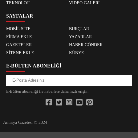
TEKNOLOJİ
VIDEO GALERİ
SAYFALAR
MOBİL SİTE
BURÇLAR
FİRMA EKLE
YAZARLAR
GAZETELER
HABER GÖNDER
SİTENE EKLE
KÜNYE
E-BÜLTEN ABONELİĞİ
E-Bülten aboneliği ile haberlere daha hızlı erişin.
Amasya Gazetesi © 2024
xvideos.com zenededeneme vonbonusu vewereveren siteler
yarrak