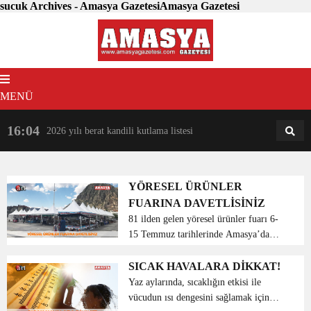
sucuk Archives - Amasya GazetesiAmasya Gazetesi
MENÜ
16:04
18:31
2026 yılı berat kandili kutlama listesi
AM
AN
YÖRESEL ÜRÜNLER
FUARINA DAVETLİSİNİZ
81 ilden gelen yöresel ürünler fuarı 6-
15 Temmuz tarihlerinde Amasya’da
başlıyor. Yöresel ürünler fuarı
Amasyalılara unutamayacakları dopdolu
SICAK HAVALARA DİKKAT!
bir hafta yaşatacak. Amasya’nın fuar
Yaz aylarında, sıcaklığın etkisi ile
alanı olarak değerlen...
vücudun ısı dengesini sağlamak için