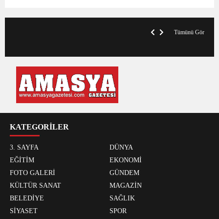
VegasHero Casino Test: Spiele, Boni &
T
Auszahlungen
A
Tümünü Gör
KATEGORİLER
3. SAYFA
DÜNYA
EĞİTİM
EKONOMİ
FOTO GALERİ
GÜNDEM
KÜLTÜR SANAT
MAGAZİN
BELEDİYE
SAĞLIK
SİYASET
SPOR