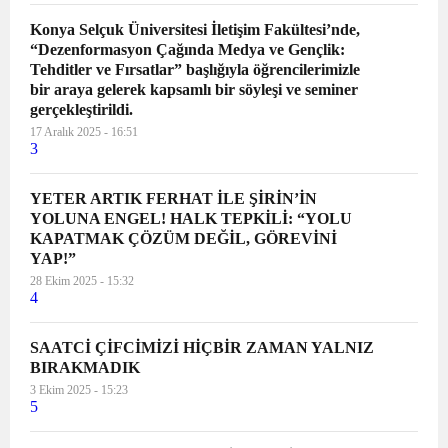
Konya Selçuk Üniversitesi İletişim Fakültesi’nde,
“Dezenformasyon Çağında Medya ve Gençlik:
Tehditler ve Fırsatlar” başlığıyla öğrencilerimizle
bir araya gelerek kapsamlı bir söyleşi ve seminer
gerçekleştirildi.
17 Aralık 2025 - 16:51
3
YETER ARTIK FERHAT İLE ŞİRİN’İN
YOLUNA ENGEL! HALK TEPKİLİ: “YOLU
KAPATMAK ÇÖZÜM DEĞİL, GÖREVİNİ
YAP!”
28 Ekim 2025 - 15:32
4
SAATCİ ÇİFCİMİZİ HİÇBİR ZAMAN YALNIZ
BIRAKMADIK
3 Ekim 2025 - 15:23
5