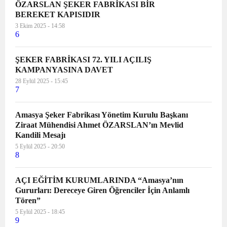
ÖZARSLAN ŞEKER FABRİKASI BİR
BEREKET KAPISIDIR
3 Ekim 2025 - 14:58
6
ŞEKER FABRİKASI 72. YILI AÇILIŞ
KAMPANYASINA DAVET
28 Eylül 2025 - 15:45
7
Amasya Şeker Fabrikası Yönetim Kurulu Başkanı
Ziraat Mühendisi Ahmet ÖZARSLAN’ın Mevlid
Kandili Mesajı
5 Eylül 2025 - 20:50
8
AÇI EĞİTİM KURUMLARINDA “Amasya’nın
Gururları: Dereceye Giren Öğrenciler İçin Anlamlı
Tören”
5 Eylül 2025 - 18:45
9