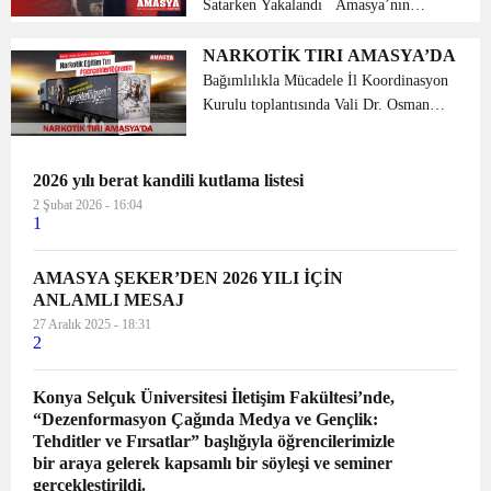
Satarken Yakalandı Amasya’nın
Merzifon ilçesinde geçtiğimiz günlerde
düzenlenen operasyonda 4 zanlı
NARKOTİK TIRI AMASYA’DA
gözaltına alınmıştı, bu kişilerden biri
Bağımlılıkla Mücadele İl Koordinasyon
dikkatleri üzeri...
Kurulu toplantısında Vali Dr. Osman
VAROL’un talimatları doğrultusunda
alınan karar gereği; İstanbul Emniyet
Müdürlüğü Narkotik Suçlarla Mücadele
2026 yılı berat kandili kutlama listesi
Şube Müdürlüğü...
2 Şubat 2026 - 16:04
1
AMASYA ŞEKER’DEN 2026 YILI İÇİN
ANLAMLI MESAJ
27 Aralık 2025 - 18:31
2
Konya Selçuk Üniversitesi İletişim Fakültesi’nde,
“Dezenformasyon Çağında Medya ve Gençlik:
Tehditler ve Fırsatlar” başlığıyla öğrencilerimizle
bir araya gelerek kapsamlı bir söyleşi ve seminer
gerçekleştirildi.