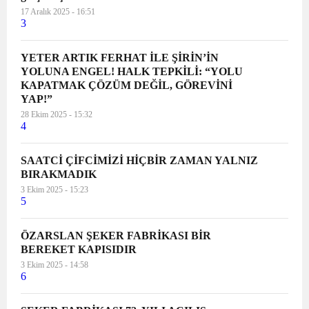
17 Aralık 2025 - 16:51
3
YETER ARTIK FERHAT İLE ŞİRİN’İN
YOLUNA ENGEL! HALK TEPKİLİ: “YOLU
KAPATMAK ÇÖZÜM DEĞİL, GÖREVİNİ
YAP!”
28 Ekim 2025 - 15:32
4
SAATCİ ÇİFCİMİZİ HİÇBİR ZAMAN YALNIZ
BIRAKMADIK
3 Ekim 2025 - 15:23
5
ÖZARSLAN ŞEKER FABRİKASI BİR
BEREKET KAPISIDIR
3 Ekim 2025 - 14:58
6