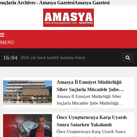
suçlarla Archives - Amasya GazetesiAmasya Gazetesi
MENÜ
16:04
18:31
2026 yılı berat kandili kutlama listesi
AM
AN
Amasya İl Emniyet Müdürlüğü
Siber Suçlarla Mücadele Şube
Müdürlüğü ekipleri, çocukların
Amasya İl Emniyet Müdürlüğü Siber
Suçlarla Mücadele Şube Müdürlüğü
internet ortamında güvende
ekipleri, çocukların internet ortamında
olmaları için ebeveynlere önemli
güvende olmaları için ebeveynlere
Önce Uyuşturucuya Karşı Uyardı
bilgilendirmelerde bulunuyor.
önemli bilgilendirmelerde bulunuyor.
Sonra Satarken Yakalandı
Siber Suçlarla Mücadel...
Önce Uyuşturucuya Karşı Uyardı Sonra