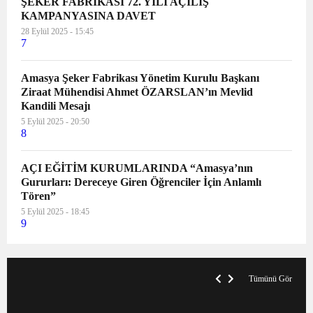
ŞEKER FABRİKASI 72. YILI AÇILIŞ
KAMPANYASINA DAVET
28 Eylül 2025 - 15:45
7
Amasya Şeker Fabrikası Yönetim Kurulu Başkanı
Ziraat Mühendisi Ahmet ÖZARSLAN’ın Mevlid
Kandili Mesajı
5 Eylül 2025 - 20:50
8
AÇI EĞİTİM KURUMLARINDA “Amasya’nın
Gururları: Dereceye Giren Öğrenciler İçin Anlamlı
Tören”
5 Eylül 2025 - 18:45
9
VegasHero Casino Test: Spiele, Boni &
T
Auszahlungen
A
Tümünü Gör