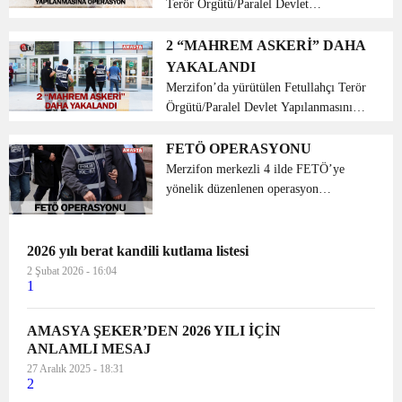
Terör Örgütü/Paralel Devlet
Yapılanması’nın (FETÖ/PDY)
“mahrem askeri yapılanmasına” yönelik
2 “MAHREM ASKERİ” DAHA
operasyonda gözaltındaki 6 şüpheliden
YAKALANDI
2’si tut...
Merzifon’da yürütülen Fetullahçı Terör
Örgütü/Paralel Devlet Yapılanmasının
(FETÖ/PDY) “mahrem askeri”
yapılanmasına yönelik operasyonda,
FETÖ OPERASYONU
aranan 2 şüpheli yakalandı.
Merzifon merkezli 4 ilde FETÖ’ye
FETÖ/PDY’ye yönelik soruştur...
yönelik düzenlenen operasyon
kapsamında, mahrem imamlarla
ankesörlü telefonlar aracılığıyla irtibat
kurdukları belirlenen 6 kişi gözaltına
2026 yılı berat kandili kutlama listesi
alındı. Merzifon Cumhu...
2 Şubat 2026 - 16:04
1
AMASYA ŞEKER’DEN 2026 YILI İÇİN
ANLAMLI MESAJ
27 Aralık 2025 - 18:31
2