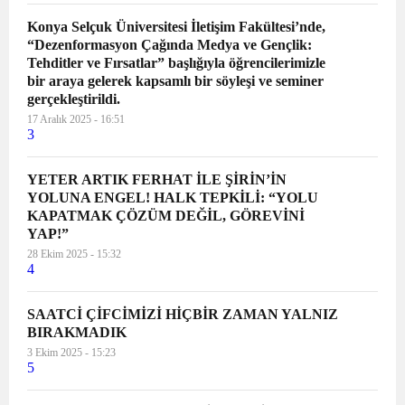
Konya Selçuk Üniversitesi İletişim Fakültesi’nde,
“Dezenformasyon Çağında Medya ve Gençlik:
Tehditler ve Fırsatlar” başlığıyla öğrencilerimizle
bir araya gelerek kapsamlı bir söyleşi ve seminer
gerçekleştirildi.
17 Aralık 2025 - 16:51
3
YETER ARTIK FERHAT İLE ŞİRİN’İN
YOLUNA ENGEL! HALK TEPKİLİ: “YOLU
KAPATMAK ÇÖZÜM DEĞİL, GÖREVİNİ
YAP!”
28 Ekim 2025 - 15:32
4
SAATCİ ÇİFCİMİZİ HİÇBİR ZAMAN YALNIZ
BIRAKMADIK
3 Ekim 2025 - 15:23
5