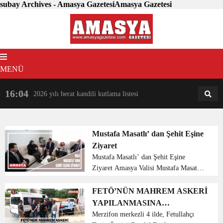
subay Archives - Amasya GazetesiAmasya Gazetesi
MENÜ
16:04
18:31
2026 yılı berat kandili kutlama listesi
AM
AN
Mustafa Masatlı’ dan Şehit Eşine
Ziyaret
Mustafa Masatlı’ dan Şehit Eşine
Ziyaret Amasya Valisi Mustafa Masatlı,
1978 yılında Siirt’te şehit olan Astsubay
Rifat Şahin’in, Taşova ilçesinde yaşayan
FETÖ’NÜN MAHREM ASKERİ
eşi Yurdanur Şahin’i ziyare...
YAPILANMASINA
OPERASYON
Merzifon merkezli 4 ilde, Fetullahçı