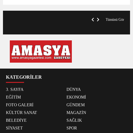
VegasHero Casino Test: Spiele, Boni &
T
Auszahlungen
A
Tümünü Gör
KATEGORİLER
3. SAYFA
DÜNYA
EĞİTİM
EKONOMİ
FOTO GALERİ
GÜNDEM
KÜLTÜR SANAT
MAGAZİN
BELEDİYE
SAĞLIK
SİYASET
SPOR