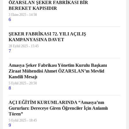
ÖZARSLAN ŞEKER FABRİKASI BİR
BEREKET KAPISIDIR
3 Ekim 2025 - 14:58
6
ŞEKER FABRİKASI 72. YILI AÇILIŞ
KAMPANYASINA DAVET
28 Eylül 2025 - 15:45
7
Amasya Şeker Fabrikası Yönetim Kurulu Başkanı
Ziraat Mühendisi Ahmet ÖZARSLAN’ın Mevlid
Kandili Mesajı
5 Eylül 2025 - 20:50
8
AÇI EĞİTİM KURUMLARINDA “Amasya’nın
Gururları: Dereceye Giren Öğrenciler İçin Anlamlı
Tören”
5 Eylül 2025 - 18:45
9