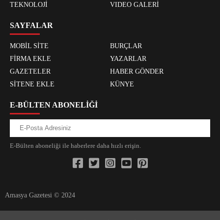
TEKNOLOJİ
VIDEO GALERİ
SAYFALAR
MOBİL SİTE
BURÇLAR
FİRMA EKLE
YAZARLAR
GAZETELER
HABER GÖNDER
SİTENE EKLE
KÜNYE
E-BÜLTEN ABONELİĞİ
E-Bülten aboneliği ile haberlere daha hızlı erişin.
Amasya Gazetesi © 2024
xvideos.com zenededeneme vonbonusu vewereveren siteler
yarrak