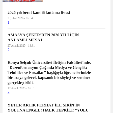
sorunları ve çözüm önerileri çalıştayı
Vali Dr. Osman Varol’un başkanlığında
yöneticiler ve engelli derneklerinin
2026 yılı berat kandili kutlama listesi
temsilcilerinin...
2 Şubat 2026 - 16:04
1
AMASYA ŞEKER’DEN 2026 YILI İÇİN
ANLAMLI MESAJ
27 Aralık 2025 - 18:31
2
Konya Selçuk Üniversitesi İletişim Fakültesi’nde,
“Dezenformasyon Çağında Medya ve Gençlik:
Tehditler ve Fırsatlar” başlığıyla öğrencilerimizle
bir araya gelerek kapsamlı bir söyleşi ve seminer
gerçekleştirildi.
17 Aralık 2025 - 16:51
3
YETER ARTIK FERHAT İLE ŞİRİN’İN
YOLUNA ENGEL! HALK TEPKİLİ: “YOLU