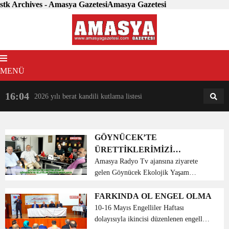
stk Archives - Amasya GazetesiAmasya Gazetesi
MENÜ
16:04
18:31
2026 yılı berat kandili kutlama listesi
AM
AN
GÖYNÜCEK’TE
ÜRETTİKLERİMİZİ
GÖYNÜCEK’TE İŞLEYELİM
Amasya Radyo Tv ajansına ziyarete
gelen Göynücek Ekolojik Yaşam
PROJESİ ONAYLANDI
Derneği Başkanı Halil Alabuğa ve
dernek yönetim kurulundan Musa
FARKINDA OL ENGEL OLMA
Güneş, Ahmet Mayadağlı, Hüzeyin
10-16 Mayıs Engelliler Haftası
Saraç İç İşleri Bakanlığı tarafından
dolayısıyla ikincisi düzenlenen engelli
ona...