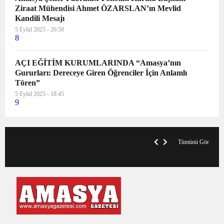
Ziraat Mühendisi Ahmet ÖZARSLAN’ın Mevlid
Kandili Mesajı
5 Eylül 2025 - 20:50
8
AÇI EĞİTİM KURUMLARINDA “Amasya’nın
Gururları: Dereceye Giren Öğrenciler İçin Anlamlı
Tören”
5 Eylül 2025 - 18:45
9
V
x
A
Tümünü Gör