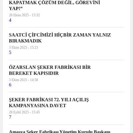
KAPATMAK ÇÖZÜM DEĞİL, GÖREVİNİ
YAP!”
28 Ekim 2025 - 15:32
4
SAATCİ ÇİFCİMİZİ HİÇBİR ZAMAN YALNIZ
BIRAKMADIK
3 Ekim 2025 - 15:23
5
ÖZARSLAN ŞEKER FABRİKASI BİR
BEREKET KAPISIDIR
3 Ekim 2025 - 14:58
6
ŞEKER FABRİKASI 72. YILI AÇILIŞ
KAMPANYASINA DAVET
28 Eylül 2025 - 15:45
7
Amasya Şeker Fabrikası Yönetim Kurulu Başkanı