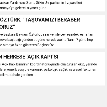
aşkan Yardımcısı Sema Silkin Ün, partisinin il ziyaretleri
asya’ya gelerek siyaset günd...
ÖZTÜRK: “TAŞOVAMIZI BERABER
ORUZ”
e Başkanı Bayram Öztürk, pazar yeri ile çevresindeki esnafları
Göreve başladığı günden bugüne neredeyse haftanın 7 günü hep
nde olmaya özen gösteren Başkan Öz...
N HERKESE ‘AÇIK KAPI’SI
i Açık Kapı Biriminin koordinatörlüğünde oluşturulan ekip, yerinde
ere yönelik sosyo-ekonomik, psikolojik, sağlık, çevresel faktörleri
acil müdahale gereken ...