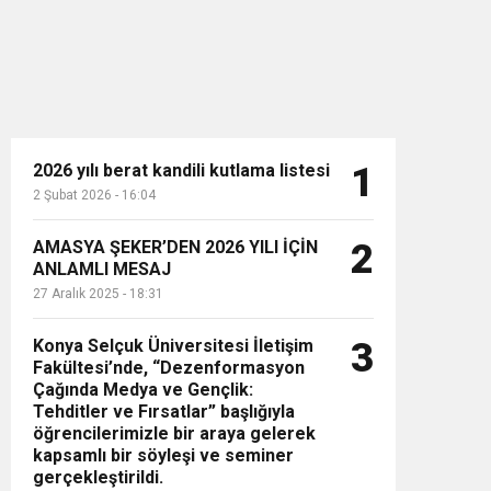
2026 yılı berat kandili kutlama listesi
1
2 Şubat 2026 - 16:04
n”
AMASYA ŞEKER’DEN 2026 YILI İÇİN
2
ANLAMLI MESAJ
27 Aralık 2025 - 18:31
Konya Selçuk Üniversitesi İletişim
3
Fakültesi’nde, “Dezenformasyon
Çağında Medya ve Gençlik:
Tehditler ve Fırsatlar” başlığıyla
öğrencilerimizle bir araya gelerek
kapsamlı bir söyleşi ve seminer
gerçekleştirildi.