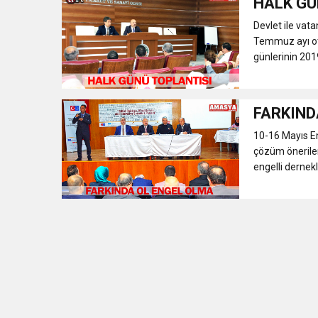
HALK GÜ
Devlet ile vata
Temmuz ayı otu
günlerinin 201
FARKIND
10-16 Mayıs Eng
çözüm öneriler
engelli dernekle