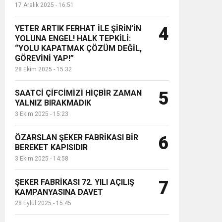
17 Aralık 2025 - 16:51
YETER ARTIK FERHAT İLE ŞİRİN’İN
4
YOLUNA ENGEL! HALK TEPKİLİ:
“YOLU KAPATMAK ÇÖZÜM DEĞİL,
GÖREVİNİ YAP!”
28 Ekim 2025 - 15:32
SAATCİ ÇİFCİMİZİ HİÇBİR ZAMAN
5
YALNIZ BIRAKMADIK
3 Ekim 2025 - 15:23
ÖZARSLAN ŞEKER FABRİKASI BİR
6
BEREKET KAPISIDIR
3 Ekim 2025 - 14:58
ŞEKER FABRİKASI 72. YILI AÇILIŞ
7
KAMPANYASINA DAVET
28 Eylül 2025 - 15:45