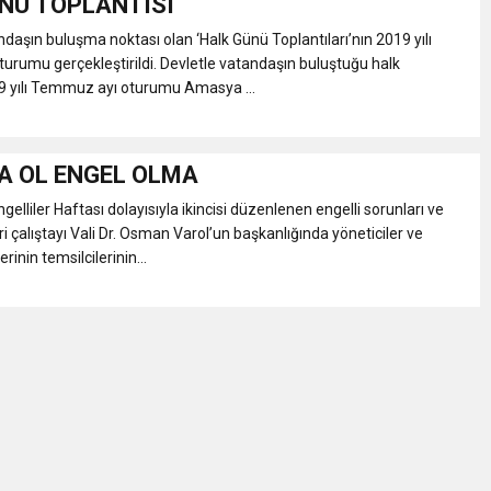
NÜ TOPLANTISI
ndaşın buluşma noktası olan ‘Halk Günü Toplantıları’nın 2019 yılı
rumu gerçekleştirildi. Devletle vatandaşın buluştuğu halk
9 yılı Temmuz ayı oturumu Amasya ...
A OL ENGEL OLMA
elliler Haftası dolayısıyla ikincisi düzenlenen engelli sorunları ve
i çalıştayı Vali Dr. Osman Varol’un başkanlığında yöneticiler ve
rinin temsilcilerinin...