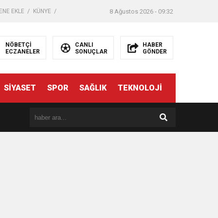
ENE EKLE
KÜNYE
8 Ağustos 2026 - 09:32
NÖBETÇİ
CANLI
HABER
ECZANELER
SONUÇLAR
GÖNDER
SİYASET
SPOR
SAĞLIK
TEKNOLOJİ
er