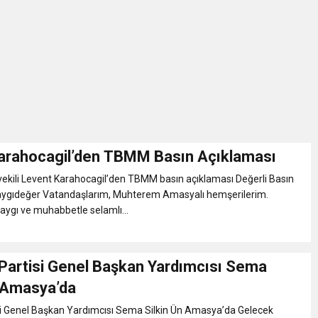
İKASI BİR BEREKET KAPISIDIR
YILI AÇILIŞ KAMPANYASINA DAVET
ı Yönetim Kurulu Başkanı Ziraat Mühendisi Ahmet ÖZARSLAN’ın Mevlid
A “Amasya’nın Gururları: Dereceye Giren Öğrenciler İçin Anlamlı Töre
arahocagil’den TBMM Basın Açıklaması
tvekili Levent Karahocagil’den TBMM basın açıklaması Değerli Basın
et Festivali
aygıdeğer Vatandaşlarım, Muhterem Amasyalı hemşerilerim.
 saygı ve muhabbetle selamlı...
utlama listesi
Partisi Genel Başkan Yardımcısı Sema
n Amasya’da
si Genel Başkan Yardımcısı Sema Silkin Ün Amasya’da Gelecek