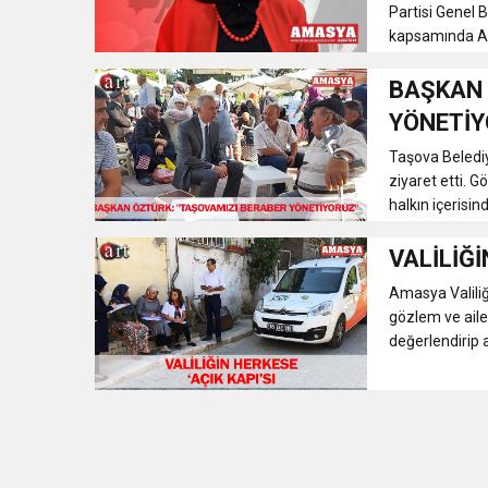
Partisi Genel B
kapsamında Am
BAŞKAN 
YÖNETİY
Taşova Belediy
ziyaret etti. 
halkın içerisi
VALİLİĞİ
Amasya Valiliğ
gözlem ve ailel
değerlendirip 