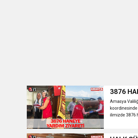
3876 HA
Amasya Valiliğ
koordinesinde
ilimizde 3876 h