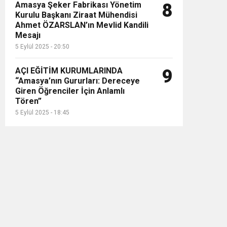
Amasya Şeker Fabrikası Yönetim
8
Kurulu Başkanı Ziraat Mühendisi
Ahmet ÖZARSLAN’ın Mevlid Kandili
Mesajı
5 Eylül 2025 - 20:50
AÇI EĞİTİM KURUMLARINDA
9
“Amasya’nın Gururları: Dereceye
Giren Öğrenciler İçin Anlamlı
Tören”
5 Eylül 2025 - 18:45