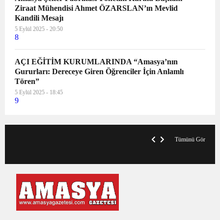
Ziraat Mühendisi Ahmet ÖZARSLAN’ın Mevlid
Kandili Mesajı
5 Eylül 2025 - 20:50
8
AÇI EĞİTİM KURUMLARINDA “Amasya’nın
Gururları: Dereceye Giren Öğrenciler İçin Anlamlı
Tören”
5 Eylül 2025 - 18:45
9
VegasHero Casino Test: Spiele, Boni &
T
Auszahlungen
A
Tümünü Gör