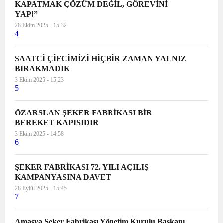
KAPATMAK ÇÖZÜM DEĞİL, GÖREVİNİ
YAP!”
28 Ekim 2025 - 15:32
4
SAATCİ ÇİFCİMİZİ HİÇBİR ZAMAN YALNIZ
BIRAKMADIK
3 Ekim 2025 - 15:23
5
ÖZARSLAN ŞEKER FABRİKASI BİR
BEREKET KAPISIDIR
3 Ekim 2025 - 14:58
6
ŞEKER FABRİKASI 72. YILI AÇILIŞ
KAMPANYASINA DAVET
28 Eylül 2025 - 15:45
7
Amasya Şeker Fabrikası Yönetim Kurulu Başkanı