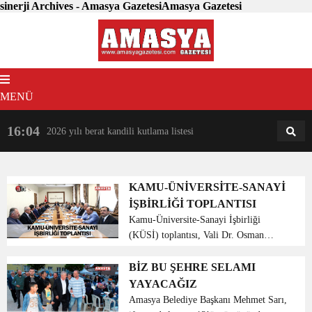
sinerji Archives - Amasya GazetesiAmasya Gazetesi
MENÜ
16:04
18:31
2026 yılı berat kandili kutlama listesi
AM
AN
KAMU-ÜNİVERSİTE-SANAYİ
İŞBİRLİĞİ TOPLANTISI
Kamu-Üniversite-Sanayi İşbirliği
(KÜSİ) toplantısı, Vali Dr. Osman
Varol’un başkanlığında gerçekleştirildi.
Vali Varol, kamu, üniversite ve sanayi
BİZ BU ŞEHRE SELAMI
paydaşları arasındaki sinerjiyi artırmak
YAYACAĞIZ
amacıyla olu...
Amasya Belediye Başkanı Mehmet Sarı,