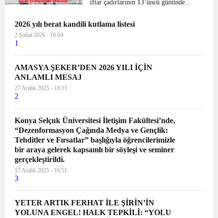
iftar çadırlarının 13’üncü gününde
Şamlar ve İhsaniye mahalle sakinlerinin
2026 yılı berat kandili kutlama listesi
sofrasında orucunu açtı. İftar yemeği
sonrası konuşan Amasya Belediye
2 Şubat 2026 - 16:04
1
Başkanı Mehmet Sar...
AMASYA ŞEKER’DEN 2026 YILI İÇİN
ANLAMLI MESAJ
27 Aralık 2025 - 18:31
2
Konya Selçuk Üniversitesi İletişim Fakültesi’nde,
“Dezenformasyon Çağında Medya ve Gençlik:
Tehditler ve Fırsatlar” başlığıyla öğrencilerimizle
bir araya gelerek kapsamlı bir söyleşi ve seminer
gerçekleştirildi.
17 Aralık 2025 - 16:51
3
YETER ARTIK FERHAT İLE ŞİRİN’İN
YOLUNA ENGEL! HALK TEPKİLİ: “YOLU