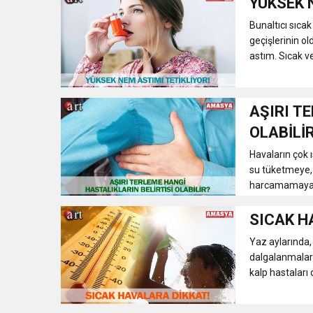
YÜKSEK 
Bunaltıcı sıca
geçişlerinin o
astım. Sıcak v
AŞIRI T
OLABİLİ
Havaların çok 
su tüketmeye, 
harcamamaya di
SICAK H
Yaz aylarında, 
dalgalanmalar 
kalp hastaları de