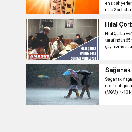
en sıcak yerler
oldu.Sonbaha..
Hilal Çor
Hilal Çorba Ev
tarafından 65 
çay hizmeti sun
Sağanak 
Sağanak Yağış
göre, salı gün
(MGM), 4-10 Nis