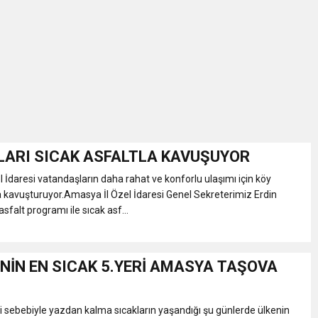
İKASI BİR BEREKET KAPISIDIR
YILI AÇILIŞ KAMPANYASINA DAVET
ı Yönetim Kurulu Başkanı Ziraat Mühendisi Ahmet ÖZARSLAN’ın Mevlid
A “Amasya’nın Gururları: Dereceye Giren Öğrenciler İçin Anlamlı Töre
LARI SICAK ASFALTLA KAVUŞUYOR
 İdaresi vatandaşların daha rahat ve konforlu ulaşımı için köy
et Festivali
ta kavuşturuyor.Amasya İl Özel İdaresi Genel Sekreterimiz Erdin
asfalt programı ile sıcak asf...
utlama listesi
’NİN EN SICAK 5.YERİ AMASYA TAŞOVA
iği sebebiyle yazdan kalma sıcakların yaşandığı şu günlerde ülkenin