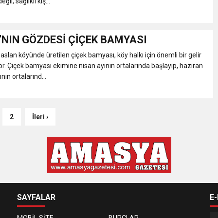
ğil, sağlıklı kiş...
NIN GÖZDESİ ÇİÇEK BAMYASI
aslan köyünde üretilen çiçek bamyası, köy halkı için önemli bir gelir
or. Çiçek bamyası ekimine nisan ayının ortalarında başlayıp, haziran
ın ortalarınd...
2
İleri ›
SAYFALAR
E