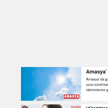
Amasya’ d
Amasya’ da gün
uzun süreli ka
tahminlerine gö