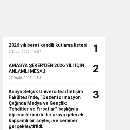
2026 yılı berat kandili kutlama listesi
1
2 Şubat 2026 - 16:04
n”
AMASYA ŞEKER’DEN 2026 YILI İÇİN
2
ANLAMLI MESAJ
27 Aralık 2025 - 18:31
Konya Selçuk Üniversitesi İletişim
3
Fakültesi’nde, “Dezenformasyon
Çağında Medya ve Gençlik:
Tehditler ve Fırsatlar” başlığıyla
öğrencilerimizle bir araya gelerek
kapsamlı bir söyleşi ve seminer
gerçekleştirildi.