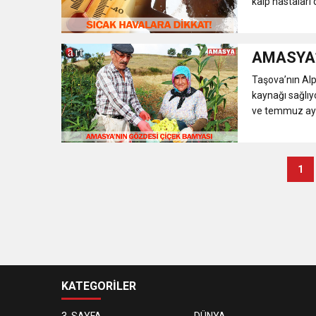
kalp hastaları de
AMASYA’
Taşova’nın Alp
kaynağı sağlıy
ve temmuz ayın
1
KATEGORİLER