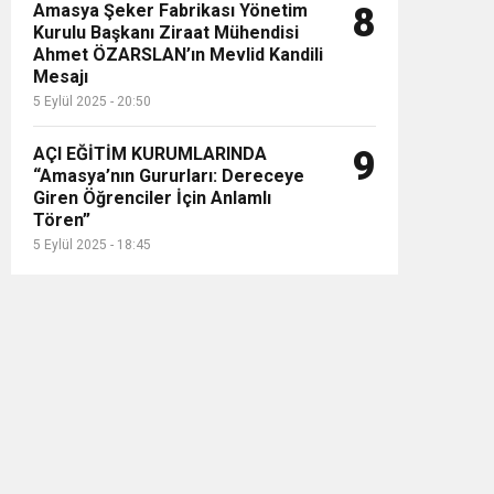
Amasya Şeker Fabrikası Yönetim
8
Kurulu Başkanı Ziraat Mühendisi
Ahmet ÖZARSLAN’ın Mevlid Kandili
Mesajı
5 Eylül 2025 - 20:50
AÇI EĞİTİM KURUMLARINDA
9
“Amasya’nın Gururları: Dereceye
Giren Öğrenciler İçin Anlamlı
Tören”
5 Eylül 2025 - 18:45