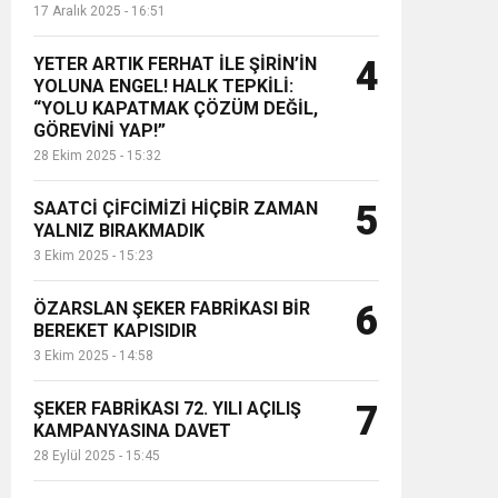
17 Aralık 2025 - 16:51
YETER ARTIK FERHAT İLE ŞİRİN’İN
4
YOLUNA ENGEL! HALK TEPKİLİ:
“YOLU KAPATMAK ÇÖZÜM DEĞİL,
GÖREVİNİ YAP!”
28 Ekim 2025 - 15:32
SAATCİ ÇİFCİMİZİ HİÇBİR ZAMAN
5
YALNIZ BIRAKMADIK
3 Ekim 2025 - 15:23
ÖZARSLAN ŞEKER FABRİKASI BİR
6
BEREKET KAPISIDIR
3 Ekim 2025 - 14:58
ŞEKER FABRİKASI 72. YILI AÇILIŞ
7
KAMPANYASINA DAVET
28 Eylül 2025 - 15:45