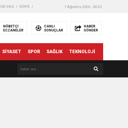
ENE EKLE
KÜNYE
7 Ağustos 2026 - 00:25
NÖBETÇİ
CANLI
HABER
ECZANELER
SONUÇLAR
GÖNDER
SİYASET
SPOR
SAĞLIK
TEKNOLOJİ
er