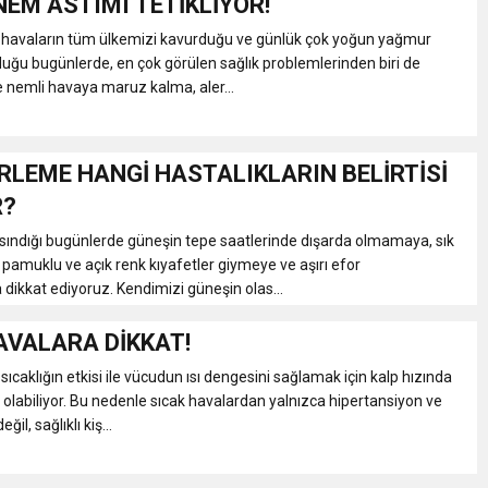
NEM ASTIMI TETİKLİYOR!
k havaların tüm ülkemizi kavurduğu ve günlük çok yoğun yağmur
lduğu bugünlerde, en çok görülen sağlık problemlerinden biri de
e nemli havaya maruz kalma, aler...
ERLEME HANGİ HASTALIKLARIN BELİRTİSİ
R?
ısındığı bugünlerde güneşin tepe saatlerinde dışarda olmamaya, sık
pamuklu ve açık renk kıyafetler giymeye ve aşırı efor
kkat ediyoruz. Kendimizi güneşin olas...
AVALARA DİKKAT!
sıcaklığın etkisi ile vücudun ısı dengesini sağlamak için kalp hızında
olabiliyor. Bu nedenle sıcak havalardan yalnızca hipertansiyon ve
ğil, sağlıklı kiş...