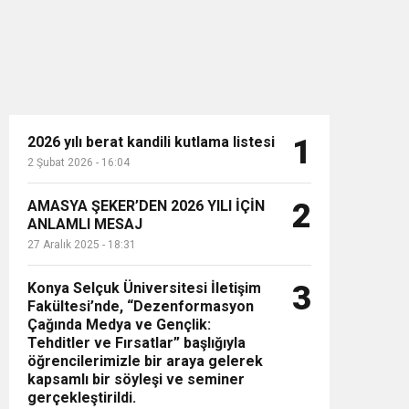
2026 yılı berat kandili kutlama listesi
1
2 Şubat 2026 - 16:04
n”
AMASYA ŞEKER’DEN 2026 YILI İÇİN
2
ANLAMLI MESAJ
27 Aralık 2025 - 18:31
Konya Selçuk Üniversitesi İletişim
3
Fakültesi’nde, “Dezenformasyon
Çağında Medya ve Gençlik:
Tehditler ve Fırsatlar” başlığıyla
öğrencilerimizle bir araya gelerek
kapsamlı bir söyleşi ve seminer
gerçekleştirildi.