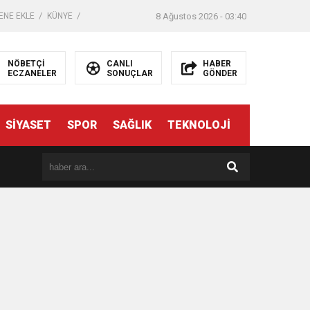
ENE EKLE
KÜNYE
8 Ağustos 2026 - 03:40
NÖBETÇİ
CANLI
HABER
ECZANELER
SONUÇLAR
GÖNDER
SİYASET
SPOR
SAĞLIK
TEKNOLOJİ
er