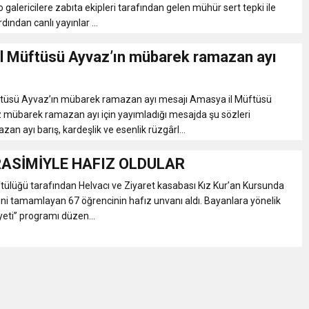
o galericilere zabıta ekipleri tarafından gelen mühür sert tepki ile
dından canlı yayınlar ...
l Müftüsü Ayvaz’ın mübarek ramazan ayı
tüsü Ayvaz’ın mübarek ramazan ayı mesajı Amasya il Müftüsü
mübarek ramazan ayı için yayımladığı mesajda şu sözleri
azan ayı barış, kardeşlik ve esenlik rüzgârl...
ASİMİYLE HAFIZ OLDULAR
ülüğü tarafından Helvacı ve Ziyaret kasabası Kız Kur’an Kursunda
mini tamamlayan 67 öğrencinin hafız unvanı aldı. Bayanlara yönelik
yeti” programı düzen...