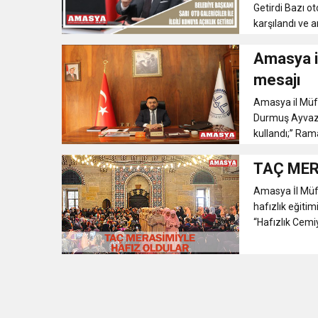
Getirdi Bazı ot
karşılandı ve ar
Amasya i
mesajı
Amasya il Müf
Durmuş Ayvaz 
kullandı;’’ Ram
TAÇ MER
Amasya İl Müft
hafızlık eğiti
“Hafızlık Cemi