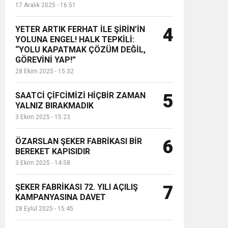
17 Aralık 2025 - 16:51
YETER ARTIK FERHAT İLE ŞİRİN’İN
4
YOLUNA ENGEL! HALK TEPKİLİ:
“YOLU KAPATMAK ÇÖZÜM DEĞİL,
GÖREVİNİ YAP!”
28 Ekim 2025 - 15:32
SAATCİ ÇİFCİMİZİ HİÇBİR ZAMAN
5
YALNIZ BIRAKMADIK
3 Ekim 2025 - 15:23
ÖZARSLAN ŞEKER FABRİKASI BİR
6
BEREKET KAPISIDIR
3 Ekim 2025 - 14:58
ŞEKER FABRİKASI 72. YILI AÇILIŞ
7
KAMPANYASINA DAVET
28 Eylül 2025 - 15:45