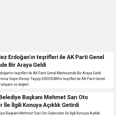
İKASI BİR BEREKET KAPISIDIR
YILI AÇILIŞ KAMPANYASINA DAVET
ı Yönetim Kurulu Başkanı Ziraat Mühendisi Ahmet ÖZARSLAN’ın Mevlid
A “Amasya’nın Gururları: Dereceye Giren Öğrenciler İçin Anlamlı Töre
ez Erdoğan’ın teşrifleri ile AK Parti Genel
de Bir Araya Geldi
et Festivali
doğan’ın teşrifleri ile AK Parti Genel Merkezinde Bir Araya Geldi
mız Sayın Recep Tayyip ERDOĞAN’ın teşrifleri ile AK Parti Genel
stişare ve değerl...
utlama listesi
elediye Başkanı Mehmet Sarı Oto
r İle İlgili Konuya Açıklık Getirdi
e Başkanı Mehmet Sarı Oto Galericiler İle İlgili Konuya Açıklık