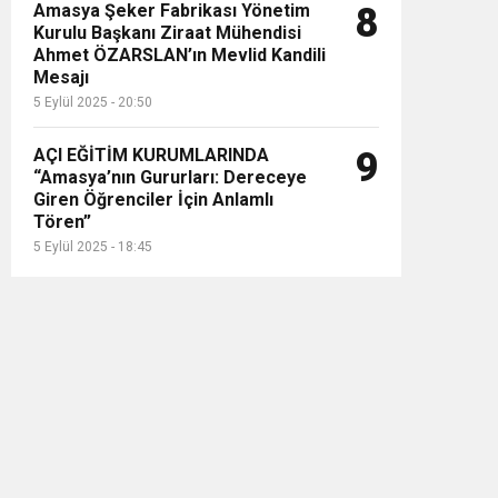
Amasya Şeker Fabrikası Yönetim
8
Kurulu Başkanı Ziraat Mühendisi
Ahmet ÖZARSLAN’ın Mevlid Kandili
Mesajı
5 Eylül 2025 - 20:50
AÇI EĞİTİM KURUMLARINDA
9
“Amasya’nın Gururları: Dereceye
Giren Öğrenciler İçin Anlamlı
Tören”
5 Eylül 2025 - 18:45