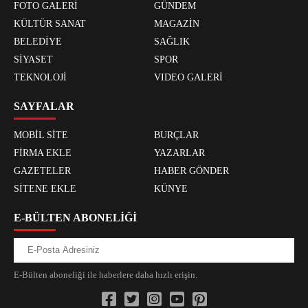
FOTO GALERİ
GÜNDEM
KÜLTÜR SANAT
MAGAZİN
BELEDİYE
SAĞLIK
SİYASET
SPOR
TEKNOLOJİ
VIDEO GALERİ
SAYFALAR
MOBİL SİTE
BURÇLAR
FİRMA EKLE
YAZARLAR
GAZETELER
HABER GÖNDER
SİTENE EKLE
KÜNYE
E-BÜLTEN ABONELİĞİ
E-Bülten aboneliği ile haberlere daha hızlı erişin.