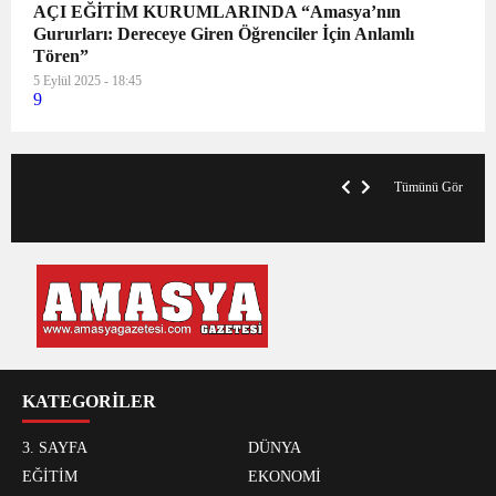
AÇI EĞİTİM KURUMLARINDA “Amasya’nın
Gururları: Dereceye Giren Öğrenciler İçin Anlamlı
Tören”
5 Eylül 2025 - 18:45
9
V
x
A
Tümünü Gör
KATEGORİLER
3. SAYFA
DÜNYA
EĞİTİM
EKONOMİ