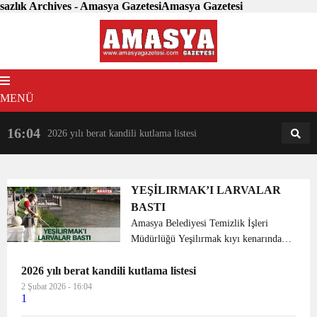
sazlık Archives - Amasya GazetesiAmasya Gazetesi
MENÜ
16:04
18:31
2026 yılı berat kandili kutlama listesi
AM
AN
YEŞİLIRMAK’I LARVALAR
BASTI
Amasya Belediyesi Temizlik İşleri
Müdürlüğü Yeşilırmak kıyı kenarında
larvalara karşı ilaçlama yaptı. Konu ile
2026 yılı berat kandili kutlama listesi
ilgili açıklama yapan Temizlik İşleri
Müdürü Ahmet ÖZTÜRK özellikle
2 Şubat 2026 - 16:04
1
Yeşilırmak kıyı kenar...