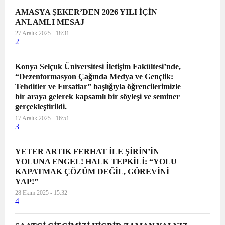
AMASYA ŞEKER’DEN 2026 YILI İÇİN
ANLAMLI MESAJ
27 Aralık 2025 - 18:31
2
Konya Selçuk Üniversitesi İletişim Fakültesi’nde,
“Dezenformasyon Çağında Medya ve Gençlik:
Tehditler ve Fırsatlar” başlığıyla öğrencilerimizle
bir araya gelerek kapsamlı bir söyleşi ve seminer
gerçekleştirildi.
17 Aralık 2025 - 16:51
3
YETER ARTIK FERHAT İLE ŞİRİN’İN
YOLUNA ENGEL! HALK TEPKİLİ: “YOLU
KAPATMAK ÇÖZÜM DEĞİL, GÖREVİNİ
YAP!”
28 Ekim 2025 - 15:32
4