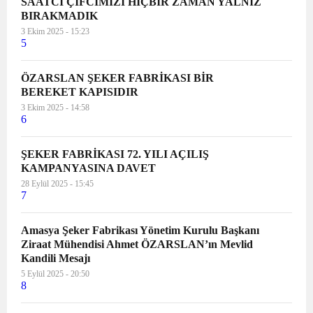
SAATCİ ÇİFCİMİZİ HİÇBİR ZAMAN YALNIZ
BIRAKMADIK
3 Ekim 2025 - 15:23
5
ÖZARSLAN ŞEKER FABRİKASI BİR
BEREKET KAPISIDIR
3 Ekim 2025 - 14:58
6
ŞEKER FABRİKASI 72. YILI AÇILIŞ
KAMPANYASINA DAVET
28 Eylül 2025 - 15:45
7
Amasya Şeker Fabrikası Yönetim Kurulu Başkanı
Ziraat Mühendisi Ahmet ÖZARSLAN’ın Mevlid
Kandili Mesajı
5 Eylül 2025 - 20:50
8