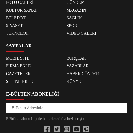
FOTO GALERİ
GÜNDEM
KÜLTÜR SANAT
MAGAZİN
BELEDİYE
SAĞLIK
SİYASET
SPOR
TEKNOLOJİ
VIDEO GALERİ
SAYFALAR
MOBİL SİTE
BURÇLAR
FİRMA EKLE
YAZARLAR
GAZETELER
HABER GÖNDER
SİTENE EKLE
KÜNYE
E-BÜLTEN ABONELİĞİ
E-Bülten aboneliği ile haberlere daha hızlı erişin.