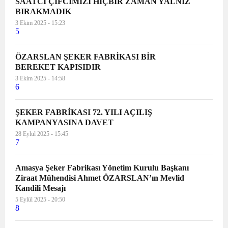
SAATCİ ÇİFCİMİZİ HİÇBİR ZAMAN YALNIZ
BIRAKMADIK
3 Ekim 2025 - 15:23
5
ÖZARSLAN ŞEKER FABRİKASI BİR
BEREKET KAPISIDIR
3 Ekim 2025 - 14:58
6
ŞEKER FABRİKASI 72. YILI AÇILIŞ
KAMPANYASINA DAVET
28 Eylül 2025 - 15:45
7
Amasya Şeker Fabrikası Yönetim Kurulu Başkanı
Ziraat Mühendisi Ahmet ÖZARSLAN’ın Mevlid
Kandili Mesajı
5 Eylül 2025 - 20:50
8