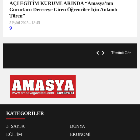
AÇI EĞİTİM KURUMLARINDA “Amasya’nın
Gururları: Dereceye Giren Öğrenciler İçin Anlamlı
Tören”
5 Eylül 2025 - 18:45
9
V
x
A
Tümünü Gör
KATEGORİLER
3. SAYFA
DÜNYA
EĞİTİM
EKONOMİ