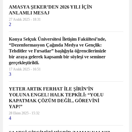
AMASYA ŞEKER’DEN 2026 YILI İÇİN
ANLAMLI MESAJ
27 Aralık 2025 - 18:31
2
Konya Selçuk Üniversitesi İletişim Fakültesi’nde,
“Dezenformasyon Çağında Medya ve Gençlik:
Tehditler ve Fırsatlar” başlığıyla öğrencilerimizle
bir araya gelerek kapsamlı bir söyleşi ve seminer
gerçekleştirildi.
17 Aralık 2025 - 16:51
3
YETER ARTIK FERHAT İLE ŞİRİN’İN
YOLUNA ENGEL! HALK TEPKİLİ: “YOLU
KAPATMAK ÇÖZÜM DEĞİL, GÖREVİNİ
YAP!”
28 Ekim 2025 - 15:32
4