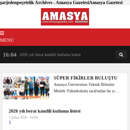
şarjedenpeçetelik Archives - Amasya GazetesiAmasya Gazetesi
MENÜ
16:04
18:31
2026 yılı berat kandili kutlama listesi
AM
AN
SÜPER FİKİRLER BULUŞTU
Amasya Üniversitesi Teknik Bilimler
Meslek Yüksekokulu tarafından bu yıl
altıncısı düzenlenen ‘Süper Bir Fikrim
Var!’ isimli ödüllü proje yarışmasında
ödüller sahibini buldu. Finalde
2026 yılı berat kandili kutlama listesi
öğrenciler tarafı...
2 Şubat 2026 - 16:04
1