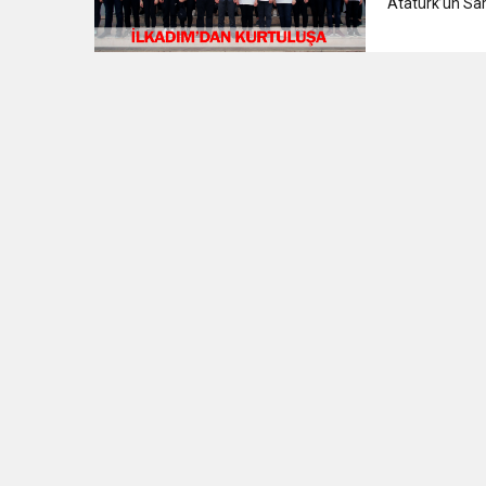
Atatürk’ün Sams