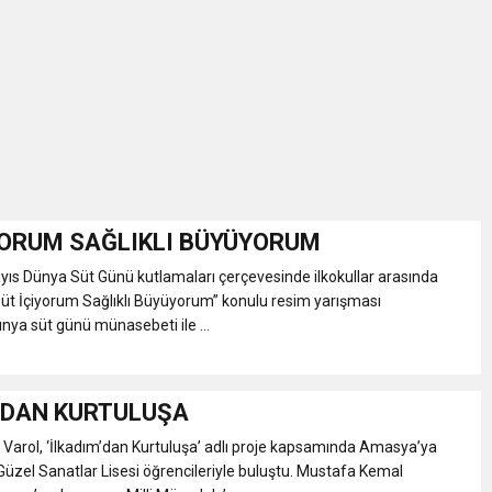
İKASI BİR BEREKET KAPISIDIR
YILI AÇILIŞ KAMPANYASINA DAVET
ı Yönetim Kurulu Başkanı Ziraat Mühendisi Ahmet ÖZARSLAN’ın Mevlid
A “Amasya’nın Gururları: Dereceye Giren Öğrenciler İçin Anlamlı Töre
YORUM SAĞLIKLI BÜYÜYORUM
yıs Dünya Süt Günü kutlamaları çerçevesinde ilkokullar arasında
et Festivali
üt İçiyorum Sağlıklı Büyüyorum” konulu resim yarışması
nya süt günü münasebeti ile ...
utlama listesi
’DAN KURTULUŞA
 Varol, ‘İlkadım’dan Kurtuluşa’ adlı proje kapsamında Amasya’ya
Güzel Sanatlar Lisesi öğrencileriyle buluştu. Mustafa Kemal