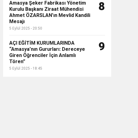
Amasya Şeker Fabrikası Yönetim
8
Kurulu Başkanı Ziraat Mühendisi
Ahmet ÖZARSLAN’ın Mevlid Kandili
Mesajı
5 Eylül 2025 - 20:50
AÇI EĞİTİM KURUMLARINDA
9
“Amasya’nın Gururları: Dereceye
Giren Öğrenciler İçin Anlamlı
Tören”
5 Eylül 2025 - 18:45