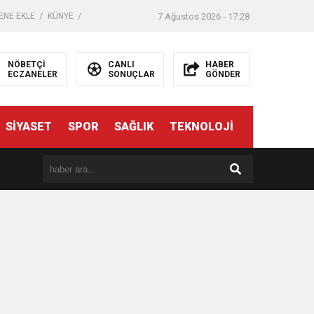
ENE EKLE
KÜNYE
7 Ağustos 2026 - 17:28
NÖBETÇİ
CANLI
HABER
ECZANELER
SONUÇLAR
GÖNDER
SİYASET
SPOR
SAĞLIK
TEKNOLOJİ
er