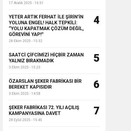
17 Aralık 2025 - 16:51
YETER ARTIK FERHAT İLE ŞİRİN’İN
4
YOLUNA ENGEL! HALK TEPKİLİ:
“YOLU KAPATMAK ÇÖZÜM DEĞİL,
GÖREVİNİ YAP!”
28 Ekim 2025 - 15:32
SAATCİ ÇİFCİMİZİ HİÇBİR ZAMAN
5
YALNIZ BIRAKMADIK
3 Ekim 2025 - 15:23
ÖZARSLAN ŞEKER FABRİKASI BİR
6
BEREKET KAPISIDIR
3 Ekim 2025 - 14:58
ŞEKER FABRİKASI 72. YILI AÇILIŞ
7
KAMPANYASINA DAVET
28 Eylül 2025 - 15:45