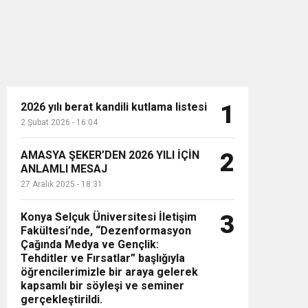
2026 yılı berat kandili kutlama listesi
1
2 Şubat 2026 - 16:04
n”
AMASYA ŞEKER’DEN 2026 YILI İÇİN
2
ANLAMLI MESAJ
27 Aralık 2025 - 18:31
Konya Selçuk Üniversitesi İletişim
3
Fakültesi’nde, “Dezenformasyon
Çağında Medya ve Gençlik:
Tehditler ve Fırsatlar” başlığıyla
öğrencilerimizle bir araya gelerek
kapsamlı bir söyleşi ve seminer
gerçekleştirildi.