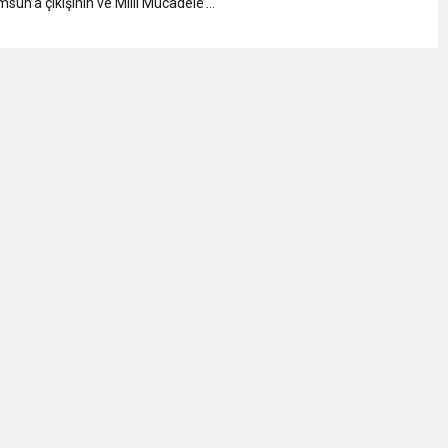
un’a çıkışının ve Milli Mücadele’...