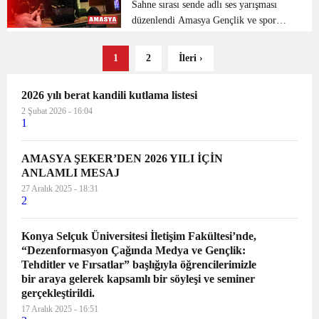
çalışanlarının aylık yaptıklar...
Sahne sırası sende adlı ses yarışması
düzenlendi Amasya Gençlik ve spor
Bakanlığı Gençlik hizmetleri genel
müdürlüğünün düzenlediği Kültür ve
1
2
İleri ›
Sanat Yarışmaları çerçevesinde “Sahne
Sırası Sende” adlı, ...
2026 yılı berat kandili kutlama listesi
2 Şubat 2026 - 16:04
1
AMASYA ŞEKER’DEN 2026 YILI İÇİN
ANLAMLI MESAJ
27 Aralık 2025 - 18:31
2
Konya Selçuk Üniversitesi İletişim Fakültesi’nde,
“Dezenformasyon Çağında Medya ve Gençlik:
Tehditler ve Fırsatlar” başlığıyla öğrencilerimizle
bir araya gelerek kapsamlı bir söyleşi ve seminer
gerçekleştirildi.
17 Aralık 2025 - 16:51