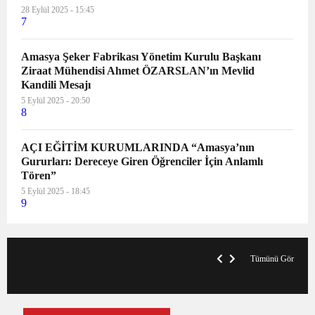
28 Eylül 2025 - 15:45
7
Amasya Şeker Fabrikası Yönetim Kurulu Başkanı
Ziraat Mühendisi Ahmet ÖZARSLAN’ın Mevlid
Kandili Mesajı
5 Eylül 2025 - 20:50
8
AÇI EĞİTİM KURUMLARINDA “Amasya’nın
Gururları: Dereceye Giren Öğrenciler İçin Anlamlı
Tören”
5 Eylül 2025 - 18:45
9
V
x
A
Tümünü Gör