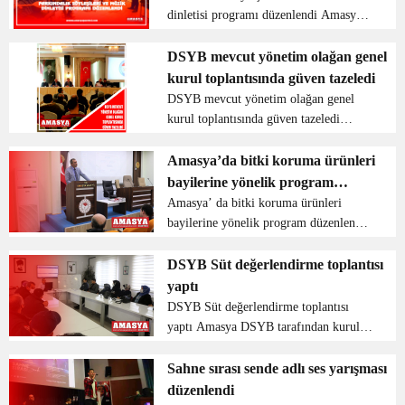
dinletisi programı düzenlendi Amasya
Üniversitesi Fen Edebiyat Fakültesi
organizatörlüğünde gerçekleşen
DSYB mevcut yönetim olağan genel
Altınokta Körler Derneği Amasya
kurul toplantısında güven tazeledi
Şubesi ve Türkiye Sakatlar Dern...
DSYB mevcut yönetim olağan genel
kurul toplantısında güven tazeledi
Amasya DSYB üyeleri ve üreticilerinin
yoğun katılımıyla gerçekleşen olağan
Amasya’da bitki koruma ürünleri
genel kurul toplantısı 31 Mart 2022
bayilerine yönelik program
tarihinde Amasya Gran...
düzenlendi
Amasya’ da bitki koruma ürünleri
bayilerine yönelik program düzenlendi
Amasya ‘ da Bitki Koruma Ürünleri
Bayilerimize yönelik 5996 sayılı
DSYB Süt değerlendirme toplantısı
Veteriner Hizmetleri, Bitki Sağlığı,
yaptı
Gıda ve Yem Kanunu ...
DSYB Süt değerlendirme toplantısı
yaptı Amasya DSYB tarafından kurulan
köy merkezlerinde bulunan süt
evlerindeki tank görevlileri ve
Sahne sırası sende adlı ses yarışması
merkezlerde bulunan süt alım merkezi
düzenlendi