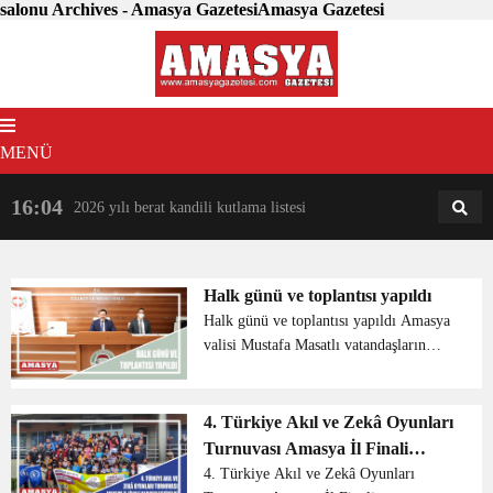
salonu Archives - Amasya GazetesiAmasya Gazetesi
MENÜ
16:04
18:31
2026 yılı berat kandili kutlama listesi
AM
AN
Halk günü ve toplantısı yapıldı
Halk günü ve toplantısı yapıldı Amasya
valisi Mustafa Masatlı vatandaşların
talep ve sorunlarının ele alındığı halk
günü ve toplantısına başkanlık etti.
Amasya Ticaret ve Sanayi Odası
4. Türkiye Akıl ve Zekâ Oyunları
Toplantı Salonu’...
Turnuvası Amasya İl Finali
Gerçekleştirildi.
4. Türkiye Akıl ve Zekâ Oyunları