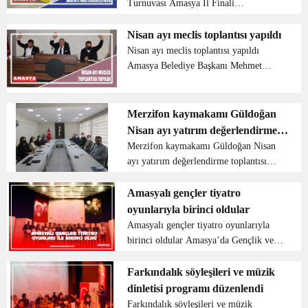
Turnuvası Amasya İl Finali
Gerçekleştirildi. Amasya İl Milli
Eğitim Müdürlüğü Salonu’nda
Nisan ayı meclis toplantısı yapıldı
gerçekleşen il finalinde tüm
Nisan ayı meclis toplantısı yapıldı
ilçelerimizden katılım sağlayan ilkokul
Amasya Belediye Başkanı Mehmet
v...
Sarı’nın başkanlığında 2022 yılı Nisan
ayı meclis toplantısı gerçekleştirildi.
Belediye meclis toplantı salonunda
Merzifon kaymakamı Güldoğan
gerçekleştirilen 20...
Nisan ayı yatırım değerlendirme
toplantısı yaptı
Merzifon kaymakamı Güldoğan Nisan
ayı yatırım değerlendirme toplantısı
yaptı Merzifon kaymakamı Ali
Güldoğan başkanlığı ile Nisan ayı
Amasyalı gençler tiyatro
yatırım değerlendirme toplantısı
oyunlarıyla birinci oldular
kaymakamlık salonunda yapıldı. Ka...
Amasyalı gençler tiyatro oyunlarıyla
birinci oldular Amasya’da Gençlik ve
Spor Bakanlığı Kültür ve Sanat
Yarışmaları çerçevesinde düzenlenen
Farkındalık söyleşileri ve müzik
“Gençler Arası Tiyatro Yarışması”
dinletisi programı düzenlendi
Samsun bölge temsilcisi b...
Farkındalık söyleşileri ve müzik