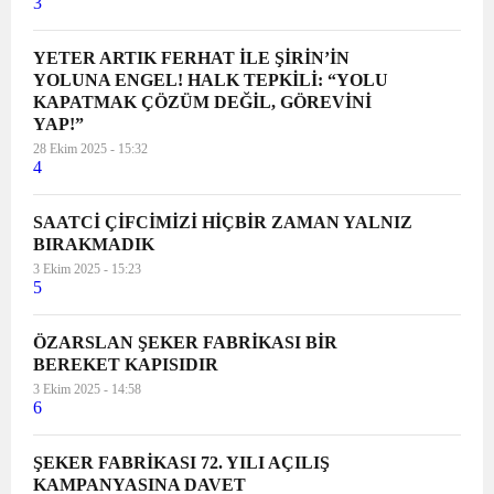
3
YETER ARTIK FERHAT İLE ŞİRİN’İN
YOLUNA ENGEL! HALK TEPKİLİ: “YOLU
KAPATMAK ÇÖZÜM DEĞİL, GÖREVİNİ
YAP!”
28 Ekim 2025 - 15:32
4
SAATCİ ÇİFCİMİZİ HİÇBİR ZAMAN YALNIZ
BIRAKMADIK
3 Ekim 2025 - 15:23
5
ÖZARSLAN ŞEKER FABRİKASI BİR
BEREKET KAPISIDIR
3 Ekim 2025 - 14:58
6
ŞEKER FABRİKASI 72. YILI AÇILIŞ
KAMPANYASINA DAVET