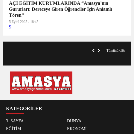
AÇI EĞİTİM KURUMLARINDA “Amasya’nın
Gururları: Dereceye Giren Öğrenciler İçin Anlamlı
Tören”
5 Eylül 2025 - 18:45
9
VegasHero Casino Test: Spiele, Boni &
T
Auszahlungen
A
Tümünü Gör
KATEGORİLER
3. SAYFA
DÜNYA
EĞİTİM
EKONOMİ