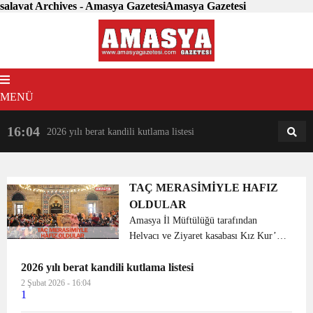
salavat Archives - Amasya GazetesiAmasya Gazetesi
MENÜ
16:04
18:31
2026 yılı berat kandili kutlama listesi
AM
AN
TAÇ MERASİMİYLE HAFIZ
OLDULAR
Amasya İl Müftülüğü tarafından
Helvacı ve Ziyaret kasabası Kız Kur’an
Kursunda hafızlık eğitimini tamamlayan
2026 yılı berat kandili kutlama listesi
67 öğrencinin hafız unvanı aldı.
Bayanlara yönelik “Hafızlık Cemiyeti”
2 Şubat 2026 - 16:04
1
programı düzen...