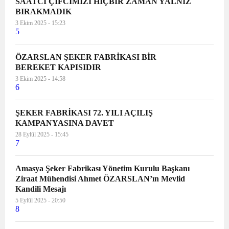
SAATCİ ÇİFCİMİZİ HİÇBİR ZAMAN YALNIZ
BIRAKMADIK
3 Ekim 2025 - 15:23
5
ÖZARSLAN ŞEKER FABRİKASI BİR
BEREKET KAPISIDIR
3 Ekim 2025 - 14:58
6
ŞEKER FABRİKASI 72. YILI AÇILIŞ
KAMPANYASINA DAVET
28 Eylül 2025 - 15:45
7
Amasya Şeker Fabrikası Yönetim Kurulu Başkanı
Ziraat Mühendisi Ahmet ÖZARSLAN’ın Mevlid
Kandili Mesajı
5 Eylül 2025 - 20:50
8