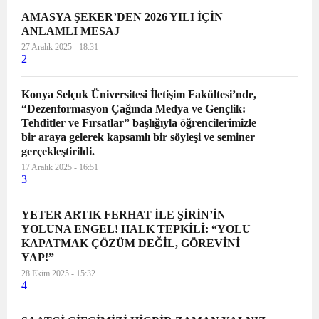
AMASYA ŞEKER’DEN 2026 YILI İÇİN
ANLAMLI MESAJ
27 Aralık 2025 - 18:31
2
Konya Selçuk Üniversitesi İletişim Fakültesi’nde,
“Dezenformasyon Çağında Medya ve Gençlik:
Tehditler ve Fırsatlar” başlığıyla öğrencilerimizle
bir araya gelerek kapsamlı bir söyleşi ve seminer
gerçekleştirildi.
17 Aralık 2025 - 16:51
3
YETER ARTIK FERHAT İLE ŞİRİN’İN
YOLUNA ENGEL! HALK TEPKİLİ: “YOLU
KAPATMAK ÇÖZÜM DEĞİL, GÖREVİNİ
YAP!”
28 Ekim 2025 - 15:32
4