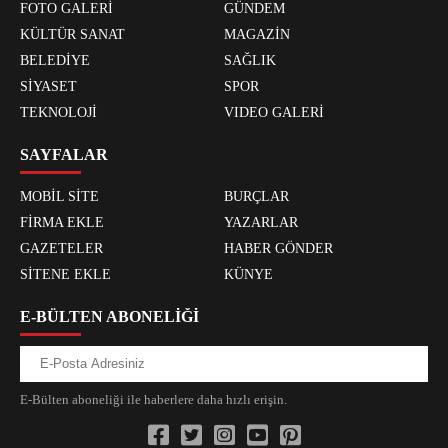
FOTO GALERİ
GÜNDEM
KÜLTÜR SANAT
MAGAZİN
BELEDİYE
SAĞLIK
SİYASET
SPOR
TEKNOLOJİ
VIDEO GALERİ
SAYFALAR
MOBİL SİTE
BURÇLAR
FİRMA EKLE
YAZARLAR
GAZETELER
HABER GÖNDER
SİTENE EKLE
KÜNYE
E-BÜLTEN ABONELİĞİ
E-Bülten aboneliği ile haberlere daha hızlı erişin.