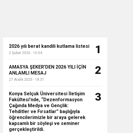
2026 yılı berat kandili kutlama listesi
1
2 Şubat 2026 - 16:04
n”
AMASYA ŞEKER’DEN 2026 YILI İÇİN
2
ANLAMLI MESAJ
27 Aralık 2025 - 18:31
Konya Selçuk Üniversitesi İletişim
3
Fakültesi’nde, “Dezenformasyon
Çağında Medya ve Gençlik:
Tehditler ve Fırsatlar” başlığıyla
öğrencilerimizle bir araya gelerek
kapsamlı bir söyleşi ve seminer
gerçekleştirildi.