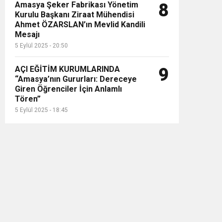
Amasya Şeker Fabrikası Yönetim
8
Kurulu Başkanı Ziraat Mühendisi
Ahmet ÖZARSLAN’ın Mevlid Kandili
Mesajı
5 Eylül 2025 - 20:50
AÇI EĞİTİM KURUMLARINDA
9
“Amasya’nın Gururları: Dereceye
Giren Öğrenciler İçin Anlamlı
Tören”
5 Eylül 2025 - 18:45