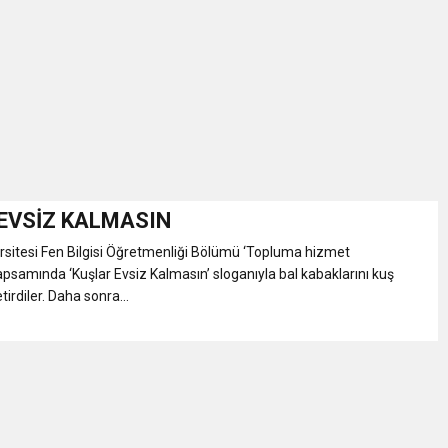
İKASI BİR BEREKET KAPISIDIR
YILI AÇILIŞ KAMPANYASINA DAVET
ı Yönetim Kurulu Başkanı Ziraat Mühendisi Ahmet ÖZARSLAN’ın Mevlid
A “Amasya’nın Gururları: Dereceye Giren Öğrenciler İçin Anlamlı Töre
EVSİZ KALMASIN
sitesi Fen Bilgisi Öğretmenliği Bölümü ‘Topluma hizmet
et Festivali
psamında ‘Kuşlar Evsiz Kalmasın’ sloganıyla bal kabaklarını kuş
tirdiler. Daha sonra...
utlama listesi