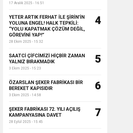
17 Aralık 2025 - 16:51
YETER ARTIK FERHAT İLE ŞİRİN’İN
4
YOLUNA ENGEL! HALK TEPKİLİ:
“YOLU KAPATMAK ÇÖZÜM DEĞİL,
GÖREVİNİ YAP!”
28 Ekim 2025 - 15:32
SAATCİ ÇİFCİMİZİ HİÇBİR ZAMAN
5
YALNIZ BIRAKMADIK
3 Ekim 2025 - 15:23
ÖZARSLAN ŞEKER FABRİKASI BİR
6
BEREKET KAPISIDIR
3 Ekim 2025 - 14:58
ŞEKER FABRİKASI 72. YILI AÇILIŞ
7
KAMPANYASINA DAVET
28 Eylül 2025 - 15:45