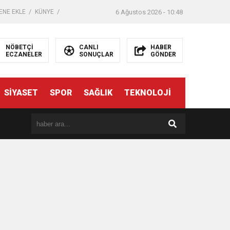
ENE EKLE
KÜNYE
6 Ağustos 2026 - 10:48
NÖBETÇİ
CANLI
HABER
ECZANELER
SONUÇLAR
GÖNDER
SİYASET
SPOR
SAĞLIK
TEKNOLOJİ
er