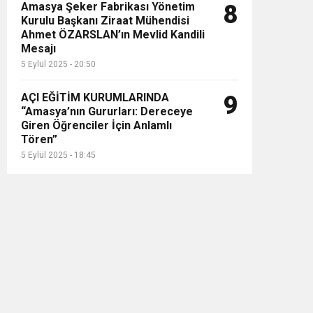
Amasya Şeker Fabrikası Yönetim
8
Kurulu Başkanı Ziraat Mühendisi
Ahmet ÖZARSLAN’ın Mevlid Kandili
Mesajı
5 Eylül 2025 - 20:50
AÇI EĞİTİM KURUMLARINDA
9
“Amasya’nın Gururları: Dereceye
Giren Öğrenciler İçin Anlamlı
Tören”
5 Eylül 2025 - 18:45