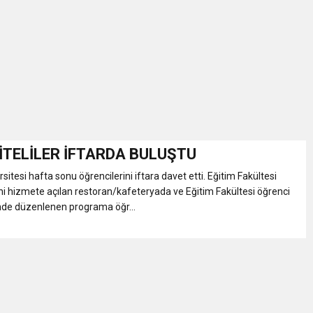
İKASI BİR BEREKET KAPISIDIR
YILI AÇILIŞ KAMPANYASINA DAVET
ı Yönetim Kurulu Başkanı Ziraat Mühendisi Ahmet ÖZARSLAN’ın Mevlid
A “Amasya’nın Gururları: Dereceye Giren Öğrenciler İçin Anlamlı Töre
İTELİLER İFTARDA BULUŞTU
itesi hafta sonu öğrencilerini iftara davet etti. Eğitim Fakültesi
et Festivali
ni hizmete açılan restoran/kafeteryada ve Eğitim Fakültesi öğrenci
e düzenlenen programa öğr...
utlama listesi