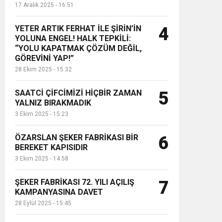
17 Aralık 2025 - 16:51
YETER ARTIK FERHAT İLE ŞİRİN’İN
4
YOLUNA ENGEL! HALK TEPKİLİ:
“YOLU KAPATMAK ÇÖZÜM DEĞİL,
GÖREVİNİ YAP!”
28 Ekim 2025 - 15:32
SAATCİ ÇİFCİMİZİ HİÇBİR ZAMAN
5
YALNIZ BIRAKMADIK
3 Ekim 2025 - 15:23
ÖZARSLAN ŞEKER FABRİKASI BİR
6
BEREKET KAPISIDIR
3 Ekim 2025 - 14:58
ŞEKER FABRİKASI 72. YILI AÇILIŞ
7
KAMPANYASINA DAVET
28 Eylül 2025 - 15:45