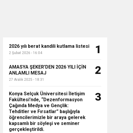
2026 yılı berat kandili kutlama listesi
1
2 Şubat 2026 - 16:04
n”
AMASYA ŞEKER’DEN 2026 YILI İÇİN
2
ANLAMLI MESAJ
27 Aralık 2025 - 18:31
Konya Selçuk Üniversitesi İletişim
3
Fakültesi’nde, “Dezenformasyon
Çağında Medya ve Gençlik:
Tehditler ve Fırsatlar” başlığıyla
öğrencilerimizle bir araya gelerek
kapsamlı bir söyleşi ve seminer
gerçekleştirildi.