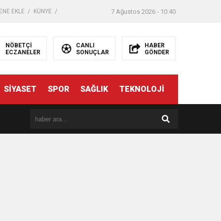
ENE EKLE
KÜNYE
7 Ağustos 2026 - 10:40
NÖBETÇİ
CANLI
HABER
ECZANELER
SONUÇLAR
GÖNDER
SİYASET
SPOR
SAĞLIK
TEKNOLOJİ
er