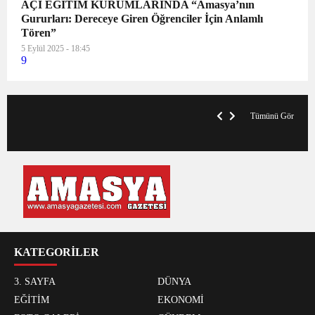
AÇI EĞİTİM KURUMLARINDA “Amasya’nın
Gururları: Dereceye Giren Öğrenciler İçin Anlamlı
Tören”
5 Eylül 2025 - 18:45
9
VegasHero Casino Test: Spiele, Boni &
T
Auszahlungen
A
Tümünü Gör
KATEGORİLER
3. SAYFA
DÜNYA
EĞİTİM
EKONOMİ