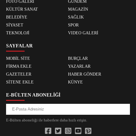
FOTO GALERİ
GÜNDEM
KÜLTÜR SANAT
MAGAZİN
BELEDİYE
SAĞLIK
SİYASET
SPOR
TEKNOLOJİ
VIDEO GALERİ
SAYFALAR
MOBİL SİTE
BURÇLAR
FİRMA EKLE
YAZARLAR
GAZETELER
HABER GÖNDER
SİTENE EKLE
KÜNYE
E-BÜLTEN ABONELİĞİ
E-Bülten aboneliği ile haberlere daha hızlı erişin.