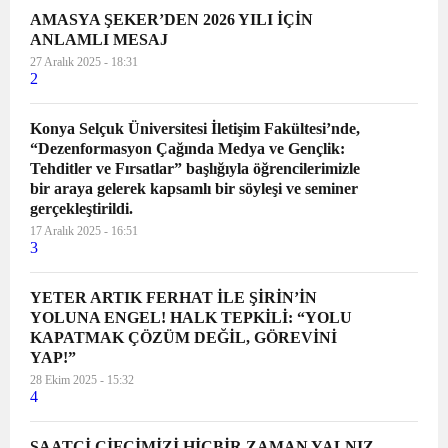
AMASYA ŞEKER’DEN 2026 YILI İÇİN
ANLAMLI MESAJ
27 Aralık 2025 - 18:31
2
Konya Selçuk Üniversitesi İletişim Fakültesi’nde,
“Dezenformasyon Çağında Medya ve Gençlik:
Tehditler ve Fırsatlar” başlığıyla öğrencilerimizle
bir araya gelerek kapsamlı bir söyleşi ve seminer
gerçekleştirildi.
17 Aralık 2025 - 16:51
3
YETER ARTIK FERHAT İLE ŞİRİN’İN
YOLUNA ENGEL! HALK TEPKİLİ: “YOLU
KAPATMAK ÇÖZÜM DEĞİL, GÖREVİNİ
YAP!”
28 Ekim 2025 - 15:32
4
SAATCİ ÇİFCİMİZİ HİÇBİR ZAMAN YALNIZ