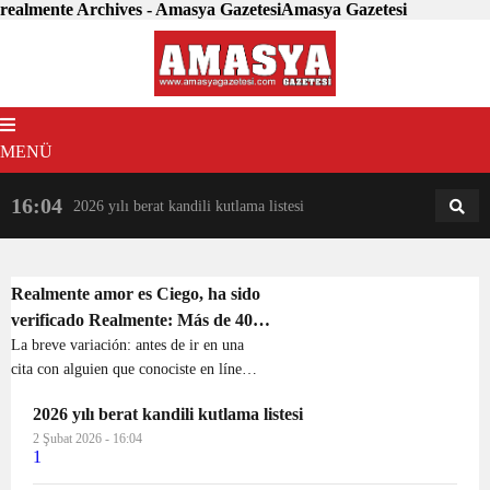
realmente Archives - Amasya GazetesiAmasya Gazetesi
MENÜ
16:04
18:31
2026 yılı berat kandili kutlama listesi
AM
AN
Realmente amor es Ciego, ha sido
verificado Realmente: Más de 40
millones Verificaciones de
La breve variación: antes de ir en una
cita con alguien que conociste en línea,
antecedentes penales Ayude a
debes saber un poco acerca de todos
mantener Personas que se citan
2026 yılı berat kandili kutlama listesi
ellos – como siempre y cuando hayan
Seguro
2 Şubat 2026 - 16:04
{ya sido arrestado o propio un arma de
1
fue...