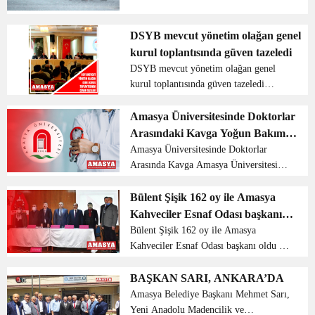
raporuna göre, salı günü tam 32 ilde
yağış etkisini gösterecek. Meteoroloji
Genel Müdürlüğü (MGM), 4-10 Nisan
DSYB mevcut yönetim olağan genel
tarihlerini kapsayan ...
kurul toplantısında güven tazeledi
DSYB mevcut yönetim olağan genel
kurul toplantısında güven tazeledi
Amasya DSYB üyeleri ve üreticilerinin
yoğun katılımıyla gerçekleşen olağan
Amasya Üniversitesinde Doktorlar
genel kurul toplantısı 31 Mart 2022
Arasındaki Kavga Yoğun Bakımda
tarihinde Amasya Gran...
Bitti
Amasya Üniversitesinde Doktorlar
Arasında Kavga Amasya Üniversitesi
Tıp Fakültesi’nde görevli Prof. Dr.
H.S.B.’nin dövdüğü doktor yoğun
Bülent Şişik 162 oy ile Amasya
bakıma alındı. Olay Amasya
Kahveciler Esnaf Odası başkanı
Üniversitesi Tıp Fakültes...
oldu
Bülent Şişik 162 oy ile Amasya
Kahveciler Esnaf Odası başkanı oldu 27
Mart Pazar günü Amasya Rehberlik ve
Araştırma Merkezi Toplantı salonunda
BAŞKAN SARI, ANKARA’DA
Amasya Kahveciler Esnaf Odası 2018 –
Amasya Belediye Başkanı Mehmet Sarı,
2019 – 2020 – 2021 y...
Yeni Anadolu Madencilik ve