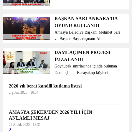
Teknolojileri Sanayi Ticaret A.Ş.
Yönetim Kurulunun 2018 yılı Olağan
Genel Kurul toplantısına katıldı. Yeni
BAŞKAN SARI ANKARA’DA
Anadolu Madencilik ve Teknol...
OYUNU KULLANDI
Amasya Belediye Başkanı Mehmet Sarı
ve Başkan Başdanışmanı Ahmet
Yenihan Ankara’da gerçekleştirilen
İlbank Olağan Genel Kurul toplantısına
DAMLAÇİMEN PROJESİ
katıldı. İller Bankası Anonim Şirketinin
İMZALANDI
Olağan genel kurul t...
Göynücek sınırlarında içinde bulunan
Damlaçimen-Karayakup köyleri
mevkiinde Amasya ili Tarım ve Kırsal
2026 yılı berat kandili kutlama listesi
Kalkınma Eylem Planı kapsamında
uygulanması planlanan “1. Etap
2 Şubat 2026 - 16:04
1
Damlaçimen Köyü Entegrasyon
Üretim...
AMASYA ŞEKER’DEN 2026 YILI İÇİN
ANLAMLI MESAJ
27 Aralık 2025 - 18:31
2