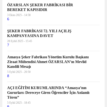
ÖZARSLAN ŞEKER FABRİKASI BİR
BEREKET KAPISIDIR
3 Ekim 2025 - 14:58
6
ŞEKER FABRİKASI 72. YILI AÇILIŞ
KAMPANYASINA DAVET
28 Eylül 2025 - 15:45
7
Amasya Şeker Fabrikası Yönetim Kurulu Başkanı
Ziraat Mühendisi Ahmet ÖZARSLAN’ın Mevlid
Kandili Mesajı
5 Eylül 2025 - 20:50
8
AÇI EĞİTİM KURUMLARINDA “Amasya’nın
Gururları: Dereceye Giren Öğrenciler İçin Anlamlı
Tören”
5 Eylül 2025 - 18:45
9