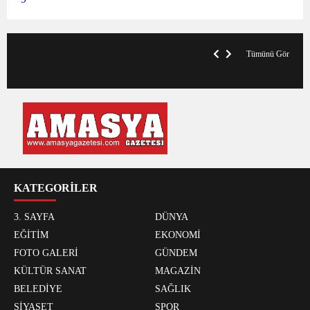
V
x
A
Tümünü Gör
KATEGORİLER
3. SAYFA
DÜNYA
EĞİTİM
EKONOMİ
FOTO GALERİ
GÜNDEM
KÜLTÜR SANAT
MAGAZİN
BELEDİYE
SAĞLIK
SİYASET
SPOR