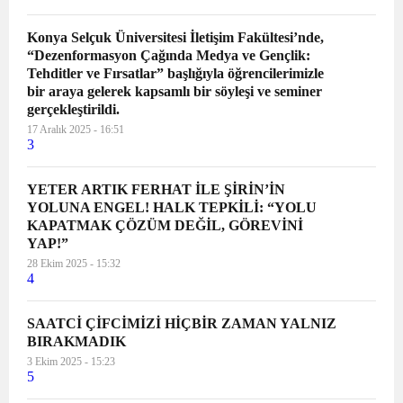
Konya Selçuk Üniversitesi İletişim Fakültesi’nde,
“Dezenformasyon Çağında Medya ve Gençlik:
Tehditler ve Fırsatlar” başlığıyla öğrencilerimizle
bir araya gelerek kapsamlı bir söyleşi ve seminer
gerçekleştirildi.
17 Aralık 2025 - 16:51
3
YETER ARTIK FERHAT İLE ŞİRİN’İN
YOLUNA ENGEL! HALK TEPKİLİ: “YOLU
KAPATMAK ÇÖZÜM DEĞİL, GÖREVİNİ
YAP!”
28 Ekim 2025 - 15:32
4
SAATCİ ÇİFCİMİZİ HİÇBİR ZAMAN YALNIZ
BIRAKMADIK
3 Ekim 2025 - 15:23
5