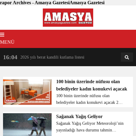
rapor Archives - Amasya GazetesiAmasya Gazetesi
MENÜ
16:04
18:31
2026 yılı berat kandili kutlama listesi
AM
AN
100 binin üzerinde nüfusu olan
belediyeler kadın konukevi açacak
100 binin üzerinde nüfusu olan
belediyeler kadın konukevi açacak 2
Nisan’da Bakanlık tarafından valiliklere
gönderilen “Kadına Yönelik Şiddetle
Sağanak Yağış Geliyor
Mücadele 2022 Faaliyet Planı”
Sağanak Yağış Geliyor Meteoroloji’nin
genelges...
yayınladığı hava durumu tahmin