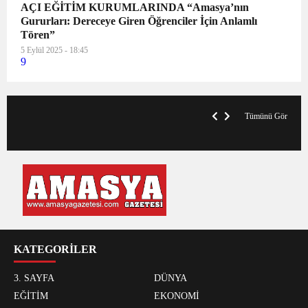
AÇI EĞİTİM KURUMLARINDA “Amasya’nın
Gururları: Dereceye Giren Öğrenciler İçin Anlamlı
Tören”
5 Eylül 2025 - 18:45
9
VegasHero Casino Test: Spiele, Boni &
T
Auszahlungen
A
Tümünü Gör
KATEGORİLER
3. SAYFA
DÜNYA
EĞİTİM
EKONOMİ