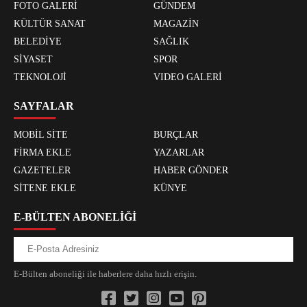
FOTO GALERİ
GÜNDEM
KÜLTÜR SANAT
MAGAZİN
BELEDİYE
SAĞLIK
SİYASET
SPOR
TEKNOLOJİ
VIDEO GALERİ
SAYFALAR
MOBİL SİTE
BURÇLAR
FİRMA EKLE
YAZARLAR
GAZETELER
HABER GÖNDER
SİTENE EKLE
KÜNYE
E-BÜLTEN ABONELİĞİ
E-Bülten aboneliği ile haberlere daha hızlı erişin.