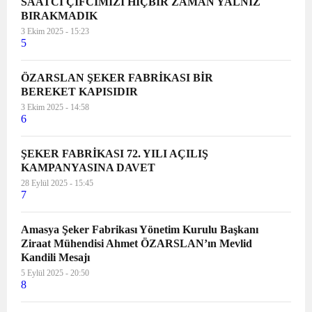
SAATCİ ÇİFCİMİZİ HİÇBİR ZAMAN YALNIZ
BIRAKMADIK
3 Ekim 2025 - 15:23
5
ÖZARSLAN ŞEKER FABRİKASI BİR
BEREKET KAPISIDIR
3 Ekim 2025 - 14:58
6
ŞEKER FABRİKASI 72. YILI AÇILIŞ
KAMPANYASINA DAVET
28 Eylül 2025 - 15:45
7
Amasya Şeker Fabrikası Yönetim Kurulu Başkanı
Ziraat Mühendisi Ahmet ÖZARSLAN’ın Mevlid
Kandili Mesajı
5 Eylül 2025 - 20:50
8