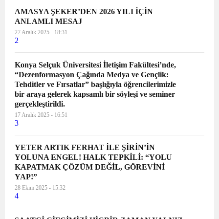
AMASYA ŞEKER’DEN 2026 YILI İÇİN
ANLAMLI MESAJ
27 Aralık 2025 - 18:31
2
Konya Selçuk Üniversitesi İletişim Fakültesi’nde,
“Dezenformasyon Çağında Medya ve Gençlik:
Tehditler ve Fırsatlar” başlığıyla öğrencilerimizle
bir araya gelerek kapsamlı bir söyleşi ve seminer
gerçekleştirildi.
17 Aralık 2025 - 16:51
3
YETER ARTIK FERHAT İLE ŞİRİN’İN
YOLUNA ENGEL! HALK TEPKİLİ: “YOLU
KAPATMAK ÇÖZÜM DEĞİL, GÖREVİNİ
YAP!”
28 Ekim 2025 - 15:32
4