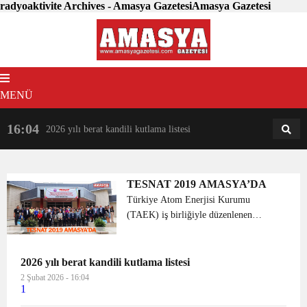
radyoaktivite Archives - Amasya GazetesiAmasya Gazetesi
MENÜ
16:04
18:31
2026 yılı berat kandili kutlama listesi
AM
AN
TESNAT 2019 AMASYA’DA
Türkiye Atom Enerjisi Kurumu
(TAEK) iş birliğiyle düzenlenen
“TESNAT 2019” başlıklı sempozyum
Amasya Üniversitesi ev sahipliğinde
Milli Hakimiyet Yerleşkesi Kongre ve
2026 yılı berat kandili kutlama listesi
Kültür Merkezi’...
2 Şubat 2026 - 16:04
1