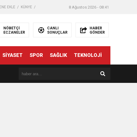
ENE EKLE
KÜNYE
8 Ağustos 2026 - 08:41
NÖBETÇİ
CANLI
HABER
ECZANELER
SONUÇLAR
GÖNDER
SİYASET
SPOR
SAĞLIK
TEKNOLOJİ
er