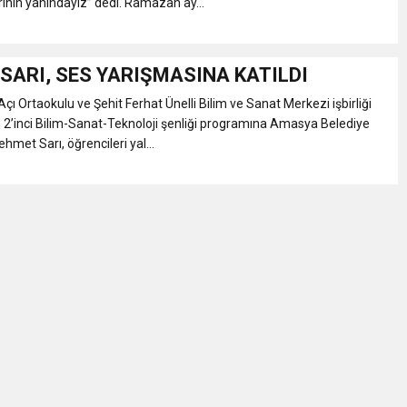
rinin yanındayız’’ dedi. Ramazan ay...
SARI, SES YARIŞMASINA KATILDI
ı Ortaokulu ve Şehit Ferhat Ünelli Bilim ve Sanat Merkezi işbirliği
 2’inci Bilim-Sanat-Teknoloji şenliği programına Amasya Belediye
met Sarı, öğrencileri yal...