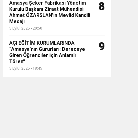
Amasya Şeker Fabrikası Yönetim
8
Kurulu Başkanı Ziraat Mühendisi
Ahmet ÖZARSLAN’ın Mevlid Kandili
Mesajı
5 Eylül 2025 - 20:50
AÇI EĞİTİM KURUMLARINDA
9
“Amasya’nın Gururları: Dereceye
Giren Öğrenciler İçin Anlamlı
Tören”
5 Eylül 2025 - 18:45