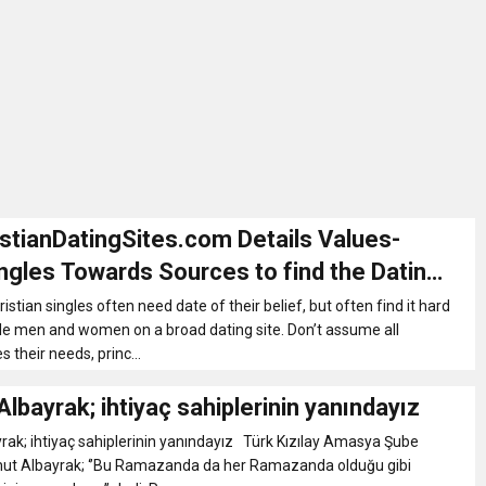
İKASI BİR BEREKET KAPISIDIR
YILI AÇILIŞ KAMPANYASINA DAVET
ı Yönetim Kurulu Başkanı Ziraat Mühendisi Ahmet ÖZARSLAN’ın Mevlid
A “Amasya’nın Gururları: Dereceye Giren Öğrenciler İçin Anlamlı Töre
stianDatingSites.com Details Values-
ingles Towards Sources to find the Dating
et Festivali
 That Best Suits Them
stian singles often need date of their belief, but often find it hard
table men and women on a broad dating site. Don’t assume all
 their needs, princ...
utlama listesi
bayrak; ihtiyaç sahiplerinin yanındayız
ak; ihtiyaç sahiplerinin yanındayız Türk Kızılay Amasya Şube
t Albayrak; ‘’Bu Ramazanda da her Ramazanda olduğu gibi