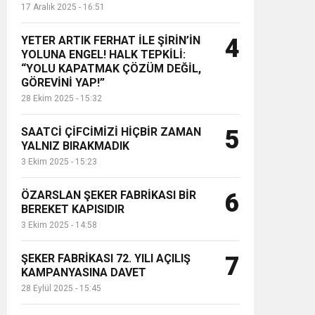
17 Aralık 2025 - 16:51
YETER ARTIK FERHAT İLE ŞİRİN’İN
4
YOLUNA ENGEL! HALK TEPKİLİ:
“YOLU KAPATMAK ÇÖZÜM DEĞİL,
GÖREVİNİ YAP!”
28 Ekim 2025 - 15:32
SAATCİ ÇİFCİMİZİ HİÇBİR ZAMAN
5
YALNIZ BIRAKMADIK
3 Ekim 2025 - 15:23
ÖZARSLAN ŞEKER FABRİKASI BİR
6
BEREKET KAPISIDIR
3 Ekim 2025 - 14:58
ŞEKER FABRİKASI 72. YILI AÇILIŞ
7
KAMPANYASINA DAVET
28 Eylül 2025 - 15:45