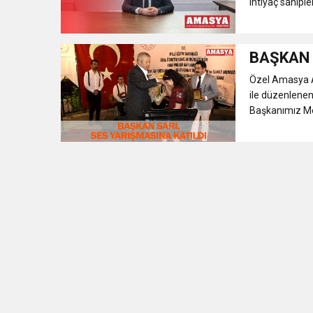
ihtiyaç sahiple
BAŞKAN 
Özel Amasya Aç
ile düzenlenen
Başkanımız Meh