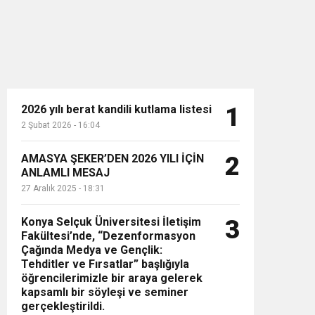
2026 yılı berat kandili kutlama listesi
1
2 Şubat 2026 - 16:04
n”
AMASYA ŞEKER’DEN 2026 YILI İÇİN
2
ANLAMLI MESAJ
27 Aralık 2025 - 18:31
Konya Selçuk Üniversitesi İletişim
3
Fakültesi’nde, “Dezenformasyon
Çağında Medya ve Gençlik:
Tehditler ve Fırsatlar” başlığıyla
öğrencilerimizle bir araya gelerek
kapsamlı bir söyleşi ve seminer
gerçekleştirildi.