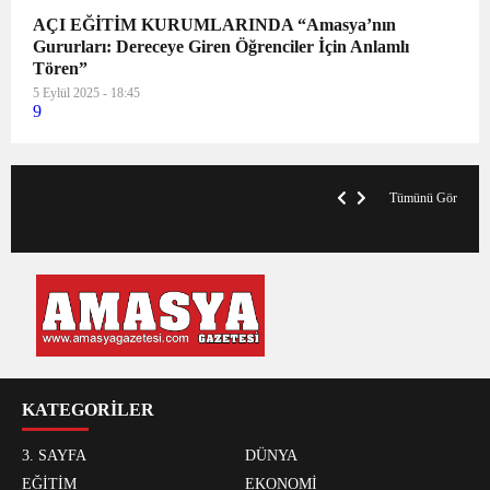
AÇI EĞİTİM KURUMLARINDA “Amasya’nın
Gururları: Dereceye Giren Öğrenciler İçin Anlamlı
Tören”
5 Eylül 2025 - 18:45
9
VegasHero Casino Test: Spiele, Boni &
T
Auszahlungen
A
Tümünü Gör
KATEGORİLER
3. SAYFA
DÜNYA
EĞİTİM
EKONOMİ