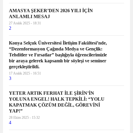
AMASYA ŞEKER’DEN 2026 YILI İÇİN
ANLAMLI MESAJ
27 Aralık 2025 - 18:31
2
Konya Selçuk Üniversitesi İletişim Fakültesi’nde,
“Dezenformasyon Çağında Medya ve Gençlik:
Tehditler ve Fırsatlar” başlığıyla öğrencilerimizle
bir araya gelerek kapsamlı bir söyleşi ve seminer
gerçekleştirildi.
17 Aralık 2025 - 16:51
3
YETER ARTIK FERHAT İLE ŞİRİN’İN
YOLUNA ENGEL! HALK TEPKİLİ: “YOLU
KAPATMAK ÇÖZÜM DEĞİL, GÖREVİNİ
YAP!”
28 Ekim 2025 - 15:32
4