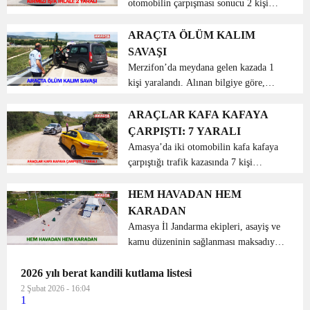
otomobilin çarpışması sonucu 2 kişi
yaralandı. Alınan bilgiye göre, Otogar
Kavşağında İlhami Çolak (35)
ARAÇTA ÖLÜM KALIM
idaresindeki 05 AH 313 plakalı
SAVAŞI
otomobil ile kırmızı ışıkta bekleyen...
Merzifon’da meydana gelen kazada 1
kişi yaralandı. Alınan bilgiye göre,
Abdullah Demir’in kullandığı 05 LL
748 plakalı hafif ticari araç, direksiyon
ARAÇLAR KAFA KAFAYA
hâkimiyetini kaybederek bariyerlere
ÇARPIŞTI: 7 YARALI
çarptı. Ç...
Amasya’da iki otomobilin kafa kafaya
çarpıştığı trafik kazasında 7 kişi
yaralandı. Edinilen bilgiye göre,
Bağlarüstü köyü mevkiinde Saadettin
HEM HAVADAN HEM
Şahin’in kullandığı 05 AJ 392 plakalı
KARADAN
otomobil...
Amasya İl Jandarma ekipleri, asayiş ve
kamu düzeninin sağlanması maksadıyla
Amasya İl Jandarma Komutanlığı
2026 yılı berat kandili kutlama listesi
sorumluluk bölgesi olan Amasya-
Suluova D100 Devlet Karayolu
2 Şubat 2026 - 16:04
1
üzerinde bulunan Merkez İlçe Boğa...