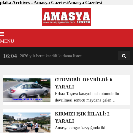
plaka Archives - Amasya GazetesiAmasya Gazetesi
MENÜ
16:04
18:31
2026 yılı berat kandili kutlama listesi
AM
AN
OTOMOBİL DEVRİLDİ: 6
YARALI
Erbaa-Taşova karayolunda otomobilin
devrilmesi sonucu meydana gelen
kazada 6 kişi yaralandı. Alınan bilgiye
göre, Sadettin Ölmez (35) idaresindeki
KIRMIZI IŞIK İHLALİ: 2
34 HA 2849 plakalı otomobil, Erbaa-
YARALI
Taşova kara yolund...
Amasya otogar kavşağında iki