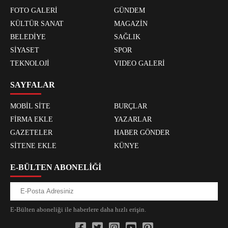
FOTO GALERİ
GÜNDEM
KÜLTÜR SANAT
MAGAZİN
BELEDİYE
SAĞLIK
SİYASET
SPOR
TEKNOLOJİ
VIDEO GALERİ
SAYFALAR
MOBİL SİTE
BURÇLAR
FİRMA EKLE
YAZARLAR
GAZETELER
HABER GÖNDER
SİTENE EKLE
KÜNYE
E-BÜLTEN ABONELİĞİ
E-Bülten aboneliği ile haberlere daha hızlı erişin.