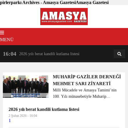
pirlerparkı Archives - Amasya GazetesiAmasya Gazetesi
MENÜ
16:04
18:31
2026 yılı berat kandili kutlama listesi
AM
AN
MUHARİP GAZİLER DERNEĞİ
MEHMET SARI ZİYARETİ
Milli Mücadele ve Amasya Tamimi’nin
100. Yılı münasebetiyle Muharip
Gaziler Derneği Genel Merkezi
2026 yılı berat kandili kutlama listesi
tarafından 26-27-28 Nisan tarihlerinde
ilimizde gerçekleştirilen Şube
2 Şubat 2026 - 16:04
1
Başkanları Toplantısı kaps...