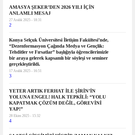
AMASYA ŞEKER’DEN 2026 YILI İÇİN
ANLAMLI MESAJ
27 Aralık 2025 - 18:31
2
Konya Selçuk Üniversitesi İletişim Fakültesi’nde,
“Dezenformasyon Çağında Medya ve Gençlik:
Tehditler ve Fırsatlar” başlığıyla öğrencilerimizle
bir araya gelerek kapsamlı bir söyleşi ve seminer
gerçekleştirildi.
17 Aralık 2025 - 16:51
3
YETER ARTIK FERHAT İLE ŞİRİN’İN
YOLUNA ENGEL! HALK TEPKİLİ: “YOLU
KAPATMAK ÇÖZÜM DEĞİL, GÖREVİNİ
YAP!”
28 Ekim 2025 - 15:32
4