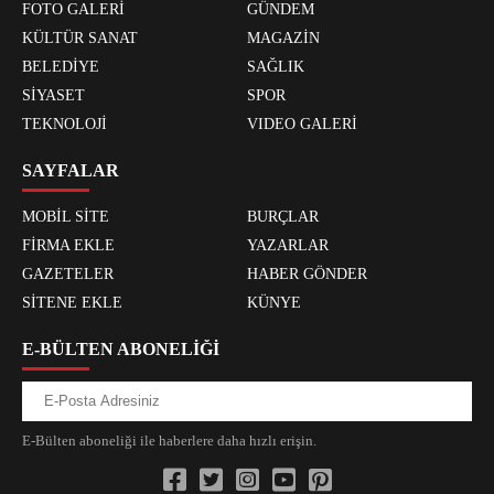
FOTO GALERİ
GÜNDEM
KÜLTÜR SANAT
MAGAZİN
BELEDİYE
SAĞLIK
SİYASET
SPOR
TEKNOLOJİ
VIDEO GALERİ
SAYFALAR
MOBİL SİTE
BURÇLAR
FİRMA EKLE
YAZARLAR
GAZETELER
HABER GÖNDER
SİTENE EKLE
KÜNYE
E-BÜLTEN ABONELİĞİ
E-Bülten aboneliği ile haberlere daha hızlı erişin.