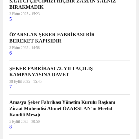
SAATCİ ÇİFCİMİZİ HİÇBİR ZAMAN YALNIZ
BIRAKMADIK
3 Ekim 2025 - 15:23
5
ÖZARSLAN ŞEKER FABRİKASI BİR
BEREKET KAPISIDIR
3 Ekim 2025 - 14:58
6
ŞEKER FABRİKASI 72. YILI AÇILIŞ
KAMPANYASINA DAVET
28 Eylül 2025 - 15:45
7
Amasya Şeker Fabrikası Yönetim Kurulu Başkanı
Ziraat Mühendisi Ahmet ÖZARSLAN’ın Mevlid
Kandili Mesajı
5 Eylül 2025 - 20:50
8