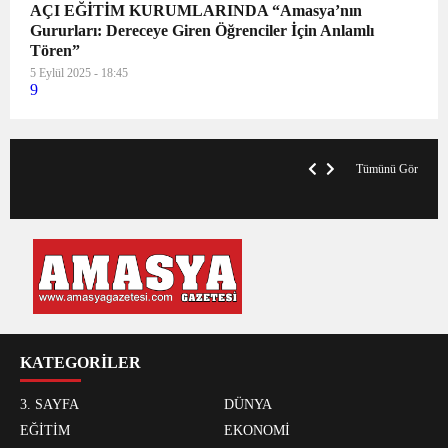
AÇI EĞİTİM KURUMLARINDA “Amasya’nın
Gururları: Dereceye Giren Öğrenciler İçin Anlamlı
Tören”
5 Eylül 2025 - 18:45
9
VegasHero Casino Test: Spiele, Boni &
T
Auszahlungen
A
Tümünü Gör
KATEGORİLER
3. SAYFA
DÜNYA
EĞİTİM
EKONOMİ