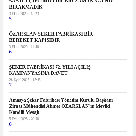
SAATCİ ÇİFCİMİZİ HİÇBİR ZAMAN YALNIZ
BIRAKMADIK
3 Ekim 2025 - 15:23
5
ÖZARSLAN ŞEKER FABRİKASI BİR
BEREKET KAPISIDIR
3 Ekim 2025 - 14:58
6
ŞEKER FABRİKASI 72. YILI AÇILIŞ
KAMPANYASINA DAVET
28 Eylül 2025 - 15:45
7
Amasya Şeker Fabrikası Yönetim Kurulu Başkanı
Ziraat Mühendisi Ahmet ÖZARSLAN’ın Mevlid
Kandili Mesajı
5 Eylül 2025 - 20:50
8