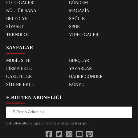
FOTO GALERİ
GÜNDEM
KÜLTÜR SANAT
MAGAZİN
BELEDİYE
SAĞLIK
SİYASET
SPOR
TEKNOLOJİ
VIDEO GALERİ
SAYFALAR
MOBİL SİTE
BURÇLAR
FİRMA EKLE
YAZARLAR
GAZETELER
HABER GÖNDER
SİTENE EKLE
KÜNYE
E-BÜLTEN ABONELİĞİ
E-Bülten aboneliği ile haberlere daha hızlı erişin.