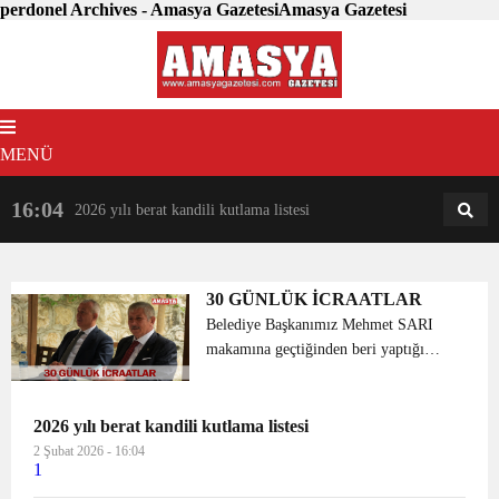
perdonel Archives - Amasya GazetesiAmasya Gazetesi
MENÜ
16:04
18:31
2026 yılı berat kandili kutlama listesi
AM
AN
30 GÜNLÜK İCRAATLAR
Belediye Başkanımız Mehmet SARI
makamına geçtiğinden beri yaptığı
çalışmalarla Amasyalıların yüzünü
güldürmeye devam ediyor. Başkanımız
bu çalışmaların devam edeceğini söyledi
2026 yılı berat kandili kutlama listesi
ve 1 aylık çalışmaları h...
2 Şubat 2026 - 16:04
1