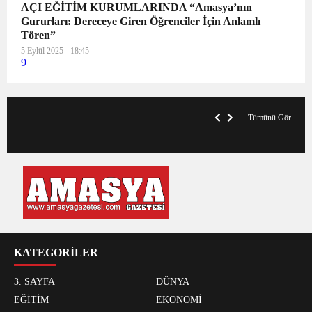
AÇI EĞİTİM KURUMLARINDA “Amasya’nın
Gururları: Dereceye Giren Öğrenciler İçin Anlamlı
Tören”
5 Eylül 2025 - 18:45
9
VegasHero Casino Test: Spiele, Boni &
T
Auszahlungen
A
Tümünü Gör
KATEGORİLER
3. SAYFA
DÜNYA
EĞİTİM
EKONOMİ