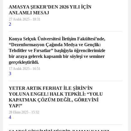
AMASYA ŞEKER’DEN 2026 YILI İÇİN
ANLAMLI MESAJ
27 Aralık 2025 - 18:31
2
Konya Selçuk Üniversitesi İletişim Fakültesi’nde,
“Dezenformasyon Çağında Medya ve Gençlik:
Tehditler ve Fırsatlar” başlığıyla öğrencilerimizle
bir araya gelerek kapsamlı bir söyleşi ve seminer
gerçekleştirildi.
17 Aralık 2025 - 16:51
3
YETER ARTIK FERHAT İLE ŞİRİN’İN
YOLUNA ENGEL! HALK TEPKİLİ: “YOLU
KAPATMAK ÇÖZÜM DEĞİL, GÖREVİNİ
YAP!”
28 Ekim 2025 - 15:32
4