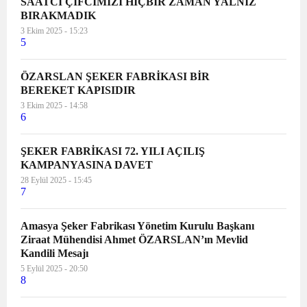
SAATCİ ÇİFCİMİZİ HİÇBİR ZAMAN YALNIZ
BIRAKMADIK
3 Ekim 2025 - 15:23
5
ÖZARSLAN ŞEKER FABRİKASI BİR
BEREKET KAPISIDIR
3 Ekim 2025 - 14:58
6
ŞEKER FABRİKASI 72. YILI AÇILIŞ
KAMPANYASINA DAVET
28 Eylül 2025 - 15:45
7
Amasya Şeker Fabrikası Yönetim Kurulu Başkanı
Ziraat Mühendisi Ahmet ÖZARSLAN’ın Mevlid
Kandili Mesajı
5 Eylül 2025 - 20:50
8