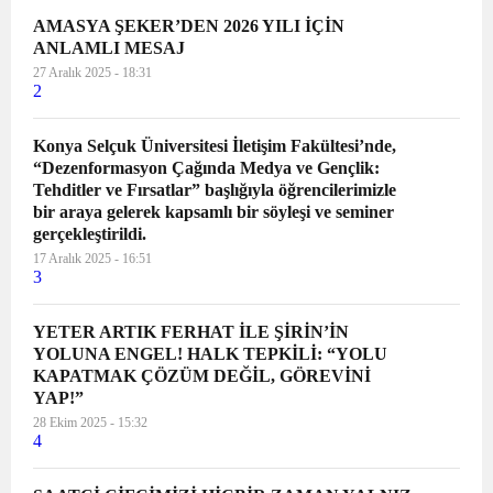
AMASYA ŞEKER’DEN 2026 YILI İÇİN
ANLAMLI MESAJ
27 Aralık 2025 - 18:31
2
Konya Selçuk Üniversitesi İletişim Fakültesi’nde,
“Dezenformasyon Çağında Medya ve Gençlik:
Tehditler ve Fırsatlar” başlığıyla öğrencilerimizle
bir araya gelerek kapsamlı bir söyleşi ve seminer
gerçekleştirildi.
17 Aralık 2025 - 16:51
3
YETER ARTIK FERHAT İLE ŞİRİN’İN
YOLUNA ENGEL! HALK TEPKİLİ: “YOLU
KAPATMAK ÇÖZÜM DEĞİL, GÖREVİNİ
YAP!”
28 Ekim 2025 - 15:32
4