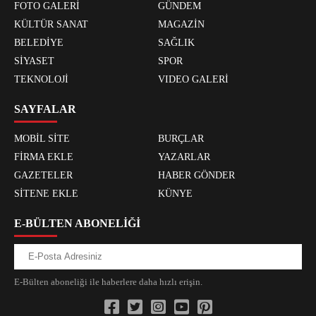
FOTO GALERİ
GÜNDEM
KÜLTÜR SANAT
MAGAZİN
BELEDİYE
SAĞLIK
SİYASET
SPOR
TEKNOLOJİ
VIDEO GALERİ
SAYFALAR
MOBİL SİTE
BURÇLAR
FİRMA EKLE
YAZARLAR
GAZETELER
HABER GÖNDER
SİTENE EKLE
KÜNYE
E-BÜLTEN ABONELİĞİ
E-Bülten aboneliği ile haberlere daha hızlı erişin.