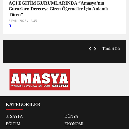
AÇI EĞİTİM KURUMLARINDA “Amasya’nın
Gururları: Dereceye Giren Öğrenciler İçin Anlamlı
Tören”
5 Eylül 2025 - 18:45
9
VegasHero Casino Test: Spiele, Boni &
T
Auszahlungen
A
Tümünü Gör
KATEGORİLER
3. SAYFA
DÜNYA
EĞİTİM
EKONOMİ