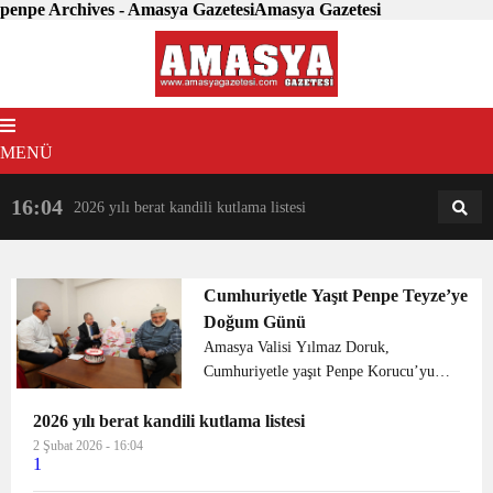
penpe Archives - Amasya GazetesiAmasya Gazetesi
MENÜ
16:04
18:31
2026 yılı berat kandili kutlama listesi
AM
AN
Cumhuriyetle Yaşıt Penpe Teyze’ye
Doğum Günü
Amasya Valisi Yılmaz Doruk,
Cumhuriyetle yaşıt Penpe Korucu’yu
ziyaret edip doğum gününü kutladı.
2026 yılı berat kandili kutlama listesi
Amasya Valisi Yılmaz Doruk,
Cumhuriyetle yaşıt Penpe Korucu’yu
2 Şubat 2026 - 16:04
1
ziyaret edip doğum gününü k...