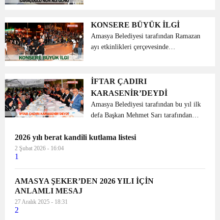
bırakmadı. 31 MART Yerel seçiminde
CHP’nin Amasya Belediye Başkan
Adayı Serpil Saraçoğlu Hanımefendinin
KONSERE BÜYÜK İLGİ
annesi Neşever Saraçoğlu Hanım...
Amasya Belediyesi tarafından Ramazan
ayı etkinlikleri çerçevesinde
gerçekleştirilen Türk Halk Müziği
konseri vatandaşlar tarafından büyük
ilgi gördü. Amasya Belediyesi
İFTAR ÇADIRI
tarafından ramazan ayı etkinlikl...
KARASENİR’DEYDİ
Amasya Belediyesi tarafından bu yıl ilk
defa Başkan Mehmet Sarı tarafından
ramazan ayında başlatılan ‘çorbalar
2026 yılı berat kandili kutlama listesi
bizden yemekler sizden’ iftar çadırının
konuğu Karasenir mahalle sakinleri
2 Şubat 2026 - 16:04
1
oldu. Amasya B...
AMASYA ŞEKER’DEN 2026 YILI İÇİN
ANLAMLI MESAJ
27 Aralık 2025 - 18:31
2