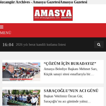
özcangür Archives - Amasya GazetesiAmasya Gazetesi
MENÜ
16:04
18:31
2026 yılı berat kandili kutlama listesi
AM
AN
“ÇÖZÜM İÇİN BURADAYIZ”
Amasya Belediye Başkanı Mehmet Sarı,
Küçük sanayi sitesi esnaflarıyla bir
araya gelerek, kendilerinin istek ve
taleplerini dinledi. Amasya Belediye
Başkanı Mehmet Sarı, Küçük sanayi
SARAÇOĞLU’NUN ACI GÜNÜ
sitesi esnafları i...
Başkan Vekilimiz Özcan Gür,
Saraçoğlu’nu acı gününde yalnız