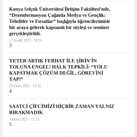
Konya Selçuk Üniversitesi İletişim Fakültesi’nde,
“Dezenformasyon Çağında Medya ve Gençlik:
Tehditler ve Fırsatlar” başlığıyla öğrencilerimizle
bir araya gelerek kapsamlı bir söyleşi ve seminer
gerçekleştirildi.
17 Aralık 2025 - 16:51
3
YETER ARTIK FERHAT İLE ŞİRİN’İN
YOLUNA ENGEL! HALK TEPKİLİ: “YOLU
KAPATMAK ÇÖZÜM DEĞİL, GÖREVİNİ
YAP!”
28 Ekim 2025 - 15:32
4
SAATCİ ÇİFCİMİZİ HİÇBİR ZAMAN YALNIZ
BIRAKMADIK
3 Ekim 2025 - 15:23
5