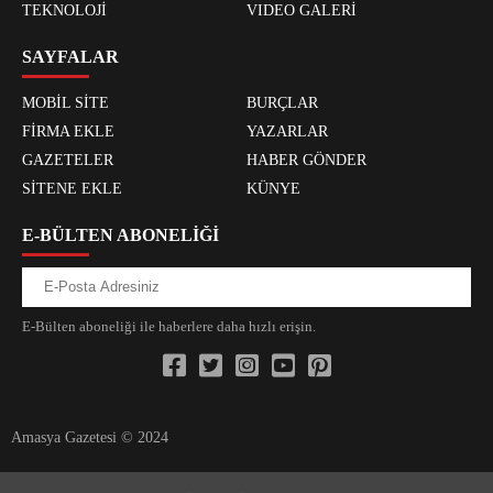
TEKNOLOJİ
VIDEO GALERİ
SAYFALAR
MOBİL SİTE
BURÇLAR
FİRMA EKLE
YAZARLAR
GAZETELER
HABER GÖNDER
SİTENE EKLE
KÜNYE
E-BÜLTEN ABONELİĞİ
E-Bülten aboneliği ile haberlere daha hızlı erişin.
Amasya Gazetesi © 2024
xvideos.com zenededeneme vonbonusu vewereveren siteler
yarrak