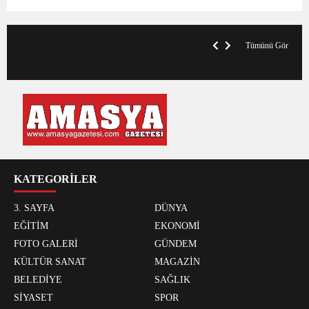
VegasHero Casino Test: Spiele, Boni &
T
Auszahlungen
A
Tümünü Gör
KATEGORİLER
3. SAYFA
DÜNYA
EĞİTİM
EKONOMİ
FOTO GALERİ
GÜNDEM
KÜLTÜR SANAT
MAGAZİN
BELEDİYE
SAĞLIK
SİYASET
SPOR