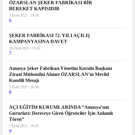
ÖZARSLAN ŞEKER FABRİKASI BİR
BEREKET KAPISIDIR
3 Ekim 2025 - 14:58
6
ŞEKER FABRİKASI 72. YILI AÇILIŞ
KAMPANYASINA DAVET
28 Eylül 2025 - 15:45
7
Amasya Şeker Fabrikası Yönetim Kurulu Başkanı
Ziraat Mühendisi Ahmet ÖZARSLAN’ın Mevlid
Kandili Mesajı
5 Eylül 2025 - 20:50
8
AÇI EĞİTİM KURUMLARINDA “Amasya’nın
Gururları: Dereceye Giren Öğrenciler İçin Anlamlı
Tören”
5 Eylül 2025 - 18:45
9