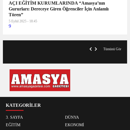
AÇI EĞİTİM KURUMLARINDA “Amasya’nın
Gururları: Dereceye Giren Öğrenciler İçin Anlamlı
Tören”
5 Eylül 2025 - 18:45
9
VegasHero Casino Test: Spiele, Boni &
T
Auszahlungen
A
Tümünü Gör
KATEGORİLER
3. SAYFA
DÜNYA
EĞİTİM
EKONOMİ