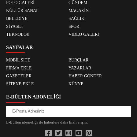
FOTO GALERİ
GÜNDEM
KÜLTÜR SANAT
MAGAZİN
BELEDİYE
SAĞLIK
SİYASET
SPOR
TEKNOLOJİ
VIDEO GALERİ
SAYFALAR
MOBİL SİTE
BURÇLAR
FİRMA EKLE
YAZARLAR
GAZETELER
HABER GÖNDER
SİTENE EKLE
KÜNYE
E-BÜLTEN ABONELİĞİ
E-Bülten aboneliği ile haberlere daha hızlı erişin.