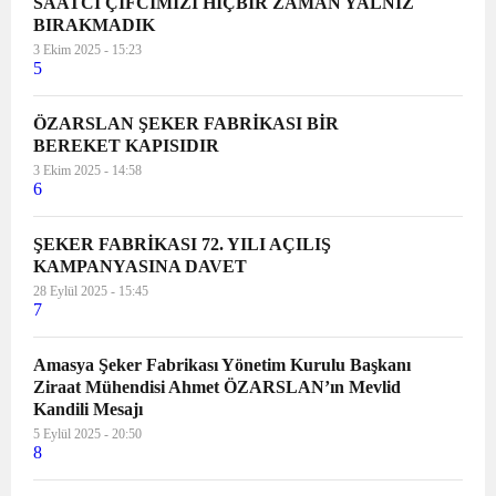
SAATCİ ÇİFCİMİZİ HİÇBİR ZAMAN YALNIZ
BIRAKMADIK
3 Ekim 2025 - 15:23
5
ÖZARSLAN ŞEKER FABRİKASI BİR
BEREKET KAPISIDIR
3 Ekim 2025 - 14:58
6
ŞEKER FABRİKASI 72. YILI AÇILIŞ
KAMPANYASINA DAVET
28 Eylül 2025 - 15:45
7
Amasya Şeker Fabrikası Yönetim Kurulu Başkanı
Ziraat Mühendisi Ahmet ÖZARSLAN’ın Mevlid
Kandili Mesajı
5 Eylül 2025 - 20:50
8