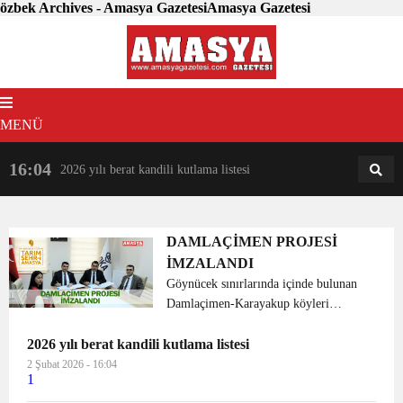
özbek Archives - Amasya GazetesiAmasya Gazetesi
MENÜ
16:04
18:31
2026 yılı berat kandili kutlama listesi
AM
AN
DAMLAÇİMEN PROJESİ
İMZALANDI
Göynücek sınırlarında içinde bulunan
Damlaçimen-Karayakup köyleri
mevkiinde Amasya ili Tarım ve Kırsal
2026 yılı berat kandili kutlama listesi
Kalkınma Eylem Planı kapsamında
uygulanması planlanan “1. Etap
2 Şubat 2026 - 16:04
1
Damlaçimen Köyü Entegrasyon
Üretim...