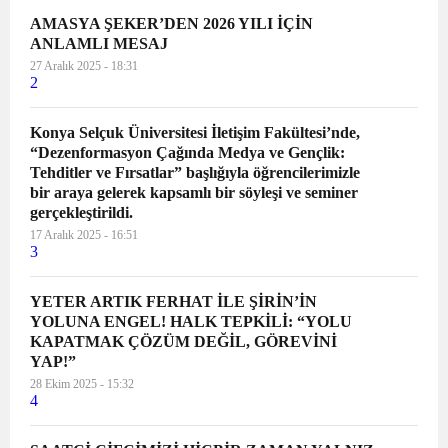
AMASYA ŞEKER’DEN 2026 YILI İÇİN
ANLAMLI MESAJ
27 Aralık 2025 - 18:31
2
Konya Selçuk Üniversitesi İletişim Fakültesi’nde,
“Dezenformasyon Çağında Medya ve Gençlik:
Tehditler ve Fırsatlar” başlığıyla öğrencilerimizle
bir araya gelerek kapsamlı bir söyleşi ve seminer
gerçekleştirildi.
17 Aralık 2025 - 16:51
3
YETER ARTIK FERHAT İLE ŞİRİN’İN
YOLUNA ENGEL! HALK TEPKİLİ: “YOLU
KAPATMAK ÇÖZÜM DEĞİL, GÖREVİNİ
YAP!”
28 Ekim 2025 - 15:32
4