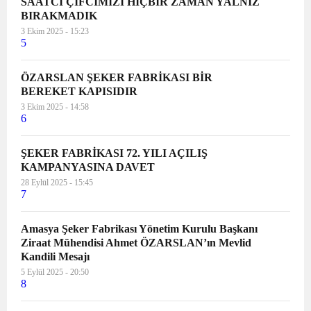
SAATCİ ÇİFCİMİZİ HİÇBİR ZAMAN YALNIZ
BIRAKMADIK
3 Ekim 2025 - 15:23
5
ÖZARSLAN ŞEKER FABRİKASI BİR
BEREKET KAPISIDIR
3 Ekim 2025 - 14:58
6
ŞEKER FABRİKASI 72. YILI AÇILIŞ
KAMPANYASINA DAVET
28 Eylül 2025 - 15:45
7
Amasya Şeker Fabrikası Yönetim Kurulu Başkanı
Ziraat Mühendisi Ahmet ÖZARSLAN’ın Mevlid
Kandili Mesajı
5 Eylül 2025 - 20:50
8