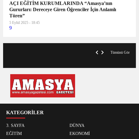
AÇI EĞİTİM KURUMLARINDA “Amasya’nın
Gururları: Dereceye Giren Öğrenciler İçin Anlamlı
Tören”
5 Eylül 2025 - 18:45
9
V
x
A
Tümünü Gör
KATEGORİLER
3. SAYFA
DÜNYA
EĞİTİM
EKONOMİ