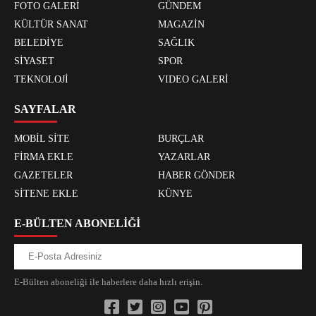
FOTO GALERİ
GÜNDEM
KÜLTÜR SANAT
MAGAZİN
BELEDİYE
SAĞLIK
SİYASET
SPOR
TEKNOLOJİ
VIDEO GALERİ
SAYFALAR
MOBİL SİTE
BURÇLAR
FİRMA EKLE
YAZARLAR
GAZETELER
HABER GÖNDER
SİTENE EKLE
KÜNYE
E-BÜLTEN ABONELİĞİ
E-Bülten aboneliği ile haberlere daha hızlı erişin.