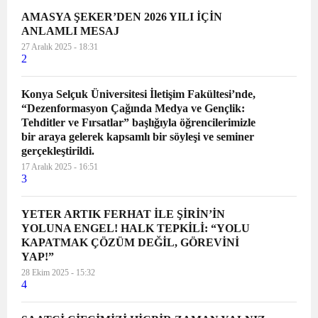
AMASYA ŞEKER’DEN 2026 YILI İÇİN
ANLAMLI MESAJ
27 Aralık 2025 - 18:31
2
Konya Selçuk Üniversitesi İletişim Fakültesi’nde,
“Dezenformasyon Çağında Medya ve Gençlik:
Tehditler ve Fırsatlar” başlığıyla öğrencilerimizle
bir araya gelerek kapsamlı bir söyleşi ve seminer
gerçekleştirildi.
17 Aralık 2025 - 16:51
3
YETER ARTIK FERHAT İLE ŞİRİN’İN
YOLUNA ENGEL! HALK TEPKİLİ: “YOLU
KAPATMAK ÇÖZÜM DEĞİL, GÖREVİNİ
YAP!”
28 Ekim 2025 - 15:32
4