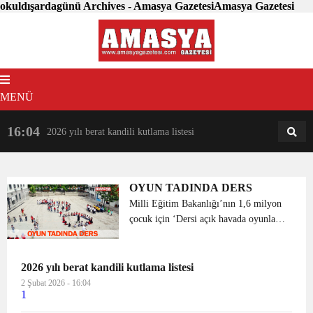
okuldışardagünü Archives - Amasya GazetesiAmasya Gazetesi
MENÜ
16:04
18:31
2026 yılı berat kandili kutlama listesi
AM
AN
OYUN TADINDA DERS
Milli Eğitim Bakanlığı’nın 1,6 milyon
çocuk için ‘Dersi açık havada oyunla
işle’ çağrısı üzerine Amasya Zübeyde
Hanım Üçler İlkokulunda “Okul
Dışarıda Günü” etkinliğine öğrenci ve
2026 yılı berat kandili kutlama listesi
öğ...
2 Şubat 2026 - 16:04
1