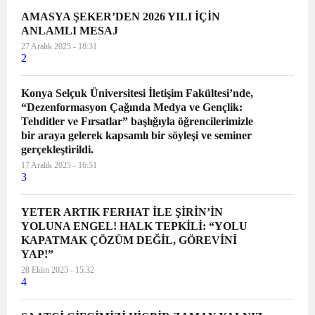
AMASYA ŞEKER’DEN 2026 YILI İÇİN
ANLAMLI MESAJ
27 Aralık 2025 - 18:31
2
Konya Selçuk Üniversitesi İletişim Fakültesi’nde,
“Dezenformasyon Çağında Medya ve Gençlik:
Tehditler ve Fırsatlar” başlığıyla öğrencilerimizle
bir araya gelerek kapsamlı bir söyleşi ve seminer
gerçekleştirildi.
17 Aralık 2025 - 16:51
3
YETER ARTIK FERHAT İLE ŞİRİN’İN
YOLUNA ENGEL! HALK TEPKİLİ: “YOLU
KAPATMAK ÇÖZÜM DEĞİL, GÖREVİNİ
YAP!”
28 Ekim 2025 - 15:32
4