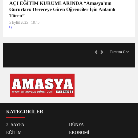
AÇI EĞİTİM KURUMLARINDA “Amasya’nın
Gururları: Dereceye Giren Öğrenciler İçin Anlamlı
Tören”
5 Eylül 2025 - 18:45
9
VegasHero Casino Test: Spiele, Boni &
T
Auszahlungen
A
Tümünü Gör
KATEGORİLER
3. SAYFA
DÜNYA
EĞİTİM
EKONOMİ