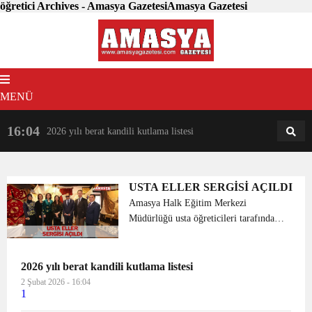
öğretici Archives - Amasya GazetesiAmasya Gazetesi
MENÜ
16:04
18:31
2026 yılı berat kandili kutlama listesi
AM
AN
USTA ELLER SERGİSİ AÇILDI
Amasya Halk Eğitim Merkezi
Müdürlüğü usta öğreticileri tarafından
hazırlanan el sanatları sergisinin “Usta
Eller Sergisi “açılışı yapıldı. Valimizin
eşi Funda Varol da açılışa katıldı. Varol,
2026 yılı berat kandili kutlama listesi
sergide ...
2 Şubat 2026 - 16:04
1