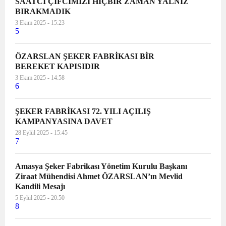
SAATCİ ÇİFCİMİZİ HİÇBİR ZAMAN YALNIZ
BIRAKMADIK
3 Ekim 2025 - 15:23
5
ÖZARSLAN ŞEKER FABRİKASI BİR
BEREKET KAPISIDIR
3 Ekim 2025 - 14:58
6
ŞEKER FABRİKASI 72. YILI AÇILIŞ
KAMPANYASINA DAVET
28 Eylül 2025 - 15:45
7
Amasya Şeker Fabrikası Yönetim Kurulu Başkanı
Ziraat Mühendisi Ahmet ÖZARSLAN’ın Mevlid
Kandili Mesajı
5 Eylül 2025 - 20:50
8