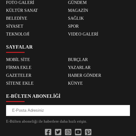
FOTO GALERİ
GÜNDEM
KÜLTÜR SANAT
MAGAZİN
BELEDİYE
SAĞLIK
SİYASET
SPOR
TEKNOLOJİ
VIDEO GALERİ
SAYFALAR
MOBİL SİTE
BURÇLAR
FİRMA EKLE
YAZARLAR
GAZETELER
HABER GÖNDER
SİTENE EKLE
KÜNYE
E-BÜLTEN ABONELİĞİ
E-Bülten aboneliği ile haberlere daha hızlı erişin.