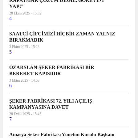
KAPATMAK ÇÖZÜM DEĞİL, GÖREVİNİ
YAP!”
28 Ekim 2025 - 15:32
4
SAATCİ ÇİFCİMİZİ HİÇBİR ZAMAN YALNIZ
BIRAKMADIK
3 Ekim 2025 - 15:23
5
ÖZARSLAN ŞEKER FABRİKASI BİR
BEREKET KAPISIDIR
3 Ekim 2025 - 14:58
6
ŞEKER FABRİKASI 72. YILI AÇILIŞ
KAMPANYASINA DAVET
28 Eylül 2025 - 15:45
7
Amasya Şeker Fabrikası Yönetim Kurulu Başkanı