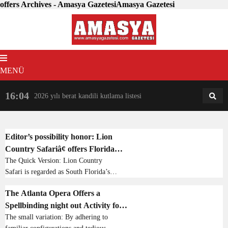
offers Archives - Amasya GazetesiAmasya Gazetesi
MENÜ
16:04
18:31
2026 yılı berat kandili kutlama listesi
AM
AN
Editor’s possibility honor: Lion
Country Safariâ¢ offers Florida
partners & Families an Up-Close
The Quick Version: Lion Country
Safari is regarded as South Florida’s
evaluate 1,000+ Animals
most precious and unique attractions.
The Atlanta Opera Offers a
Since 1967, this park has delighted
Spellbinding night out Activity for
website visitors with drive-through and
walk-throu...
partners of All Ages
The small variation: By adhering to