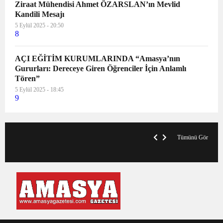
Ziraat Mühendisi Ahmet ÖZARSLAN’ın Mevlid
Kandili Mesajı
5 Eylül 2025 - 20:50
8
AÇI EĞİTİM KURUMLARINDA “Amasya’nın
Gururları: Dereceye Giren Öğrenciler İçin Anlamlı
Tören”
5 Eylül 2025 - 18:45
9
V
x
A
Tümünü Gör