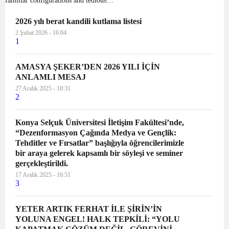
familiar configurations and tedious
night out routines, some couples have
2026 yılı berat kandili kutlama listesi
stuck in a matchmaking rut and let the
2 Şubat 2026 - 16:04
romance within their interactions slip
1
out. However...
AMASYA ŞEKER’DEN 2026 YILI İÇİN
ANLAMLI MESAJ
27 Aralık 2025 - 18:31
2
Konya Selçuk Üniversitesi İletişim Fakültesi’nde,
“Dezenformasyon Çağında Medya ve Gençlik:
Tehditler ve Fırsatlar” başlığıyla öğrencilerimizle
bir araya gelerek kapsamlı bir söyleşi ve seminer
gerçekleştirildi.
17 Aralık 2025 - 16:51
3
YETER ARTIK FERHAT İLE ŞİRİN’İN
YOLUNA ENGEL! HALK TEPKİLİ: “YOLU