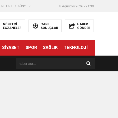
ENE EKLE
KÜNYE
8 Ağustos 2026 - 21:30
NÖBETÇİ
CANLI
HABER
ECZANELER
SONUÇLAR
GÖNDER
SİYASET
SPOR
SAĞLIK
TEKNOLOJİ
er