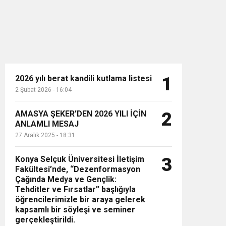
2026 yılı berat kandili kutlama listesi
1
2 Şubat 2026 - 16:04
n”
AMASYA ŞEKER’DEN 2026 YILI İÇİN
2
ANLAMLI MESAJ
27 Aralık 2025 - 18:31
Konya Selçuk Üniversitesi İletişim
3
Fakültesi’nde, “Dezenformasyon
Çağında Medya ve Gençlik:
Tehditler ve Fırsatlar” başlığıyla
öğrencilerimizle bir araya gelerek
kapsamlı bir söyleşi ve seminer
gerçekleştirildi.