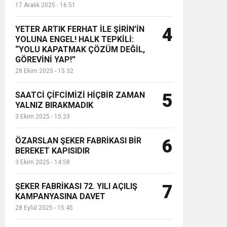
17 Aralık 2025 - 16:51
YETER ARTIK FERHAT İLE ŞİRİN’İN
4
YOLUNA ENGEL! HALK TEPKİLİ:
“YOLU KAPATMAK ÇÖZÜM DEĞİL,
GÖREVİNİ YAP!”
28 Ekim 2025 - 15:32
SAATCİ ÇİFCİMİZİ HİÇBİR ZAMAN
5
YALNIZ BIRAKMADIK
3 Ekim 2025 - 15:23
ÖZARSLAN ŞEKER FABRİKASI BİR
6
BEREKET KAPISIDIR
3 Ekim 2025 - 14:58
ŞEKER FABRİKASI 72. YILI AÇILIŞ
7
KAMPANYASINA DAVET
28 Eylül 2025 - 15:45