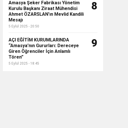
Amasya Şeker Fabrikası Yönetim
8
Kurulu Başkanı Ziraat Mühendisi
Ahmet ÖZARSLAN’ın Mevlid Kandili
Mesajı
5 Eylül 2025 - 20:50
AÇI EĞİTİM KURUMLARINDA
9
“Amasya’nın Gururları: Dereceye
Giren Öğrenciler İçin Anlamlı
Tören”
5 Eylül 2025 - 18:45