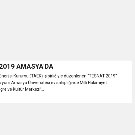
İKASI BİR BEREKET KAPISIDIR
YILI AÇILIŞ KAMPANYASINA DAVET
ı Yönetim Kurulu Başkanı Ziraat Mühendisi Ahmet ÖZARSLAN’ın Mevlid
A “Amasya’nın Gururları: Dereceye Giren Öğrenciler İçin Anlamlı Töre
2019 AMASYA’DA
nerjisi Kurumu (TAEK) iş birliğiyle düzenlenen “TESNAT 2019”
et Festivali
zyum Amasya Üniversitesi ev sahipliğinde Milli Hakimiyet
gre ve Kültür Merkezi’...
utlama listesi