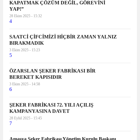
KAPATMAK ÇÖZÜM DEĞİL, GÖREVİNİ
YAP!”
28 Ekim 2025 - 15:32
4
SAATCİ ÇİFCİMİZİ HİÇBİR ZAMAN YALNIZ
BIRAKMADIK
3 Ekim 2025 - 15:23
5
ÖZARSLAN ŞEKER FABRİKASI BİR
BEREKET KAPISIDIR
3 Ekim 2025 - 14:58
6
ŞEKER FABRİKASI 72. YILI AÇILIŞ
KAMPANYASINA DAVET
28 Eylül 2025 - 15:45
7
Amasya Şeker Fabrikası Yönetim Kurulu Başkanı