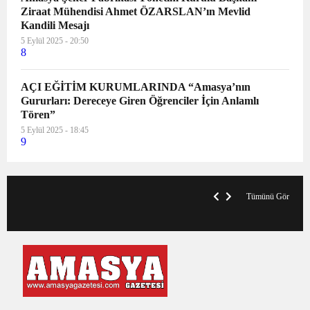
Ziraat Mühendisi Ahmet ÖZARSLAN’ın Mevlid
Kandili Mesajı
5 Eylül 2025 - 20:50
8
AÇI EĞİTİM KURUMLARINDA “Amasya’nın
Gururları: Dereceye Giren Öğrenciler İçin Anlamlı
Tören”
5 Eylül 2025 - 18:45
9
V
x
A
Tümünü Gör