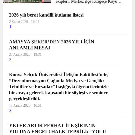
ekipleri, Merkez ilçe Kuzgeçe Köyü
bölgesi ormanlık sahada 3 adet kırmızı
2026 yılı berat kandili kutlama listesi
orman karınca kolonisi gece yarısı
farklı yerlere nakletti. Amasya Orman
2 Şubat 2026 - 16:04
1
İşletme Şefi Birol Yay...
AMASYA ŞEKER’DEN 2026 YILI İÇİN
ANLAMLI MESAJ
27 Aralık 2025 - 18:31
2
Konya Selçuk Üniversitesi İletişim Fakültesi’nde,
“Dezenformasyon Çağında Medya ve Gençlik:
Tehditler ve Fırsatlar” başlığıyla öğrencilerimizle
bir araya gelerek kapsamlı bir söyleşi ve seminer
gerçekleştirildi.
17 Aralık 2025 - 16:51
3
YETER ARTIK FERHAT İLE ŞİRİN’İN
YOLUNA ENGEL! HALK TEPKİLİ: “YOLU