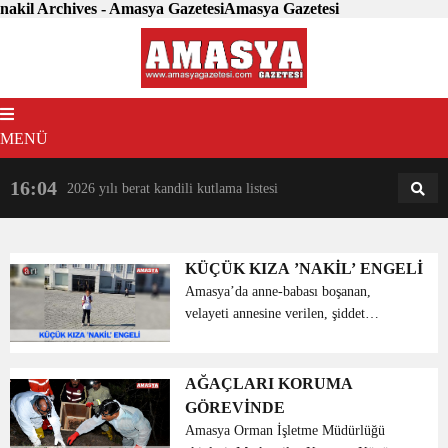
nakil Archives - Amasya GazetesiAmasya Gazetesi
MENÜ
16:04
18:31
2026 yılı berat kandili kutlama listesi
AM
AN
KÜÇÜK KIZA ’NAKİL’ ENGELİ
Amasya’da anne-babası boşanan,
velayeti annesine verilen, şiddet
gördüğü gerekçesiyle babasının yanına
dönen 8 yaşındaki çocuk, nakil
alamadığı için okuluna devam
AĞAÇLARI KORUMA
edemiyor. Amasya’da yaşay...
GÖREVİNDE
Amasya Orman İşletme Müdürlüğü