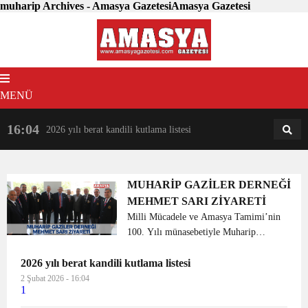
muharip Archives - Amasya GazetesiAmasya Gazetesi
MENÜ
16:04
18:31
2026 yılı berat kandili kutlama listesi
AM
AN
MUHARİP GAZİLER DERNEĞİ
MEHMET SARI ZİYARETİ
Milli Mücadele ve Amasya Tamimi’nin
100. Yılı münasebetiyle Muharip
Gaziler Derneği Genel Merkezi
2026 yılı berat kandili kutlama listesi
tarafından 26-27-28 Nisan tarihlerinde
ilimizde gerçekleştirilen Şube
2 Şubat 2026 - 16:04
1
Başkanları Toplantısı kaps...