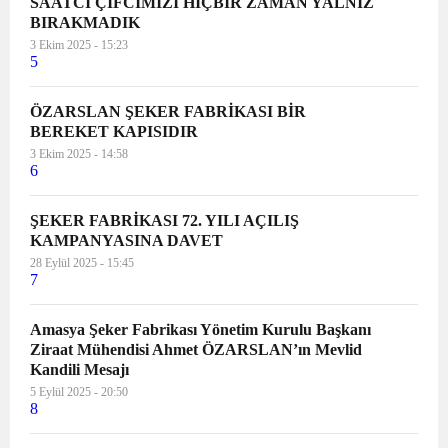
SAATCİ ÇİFCİMİZİ HİÇBİR ZAMAN YALNIZ
BIRAKMADIK
3 Ekim 2025 - 15:23
5
ÖZARSLAN ŞEKER FABRİKASI BİR
BEREKET KAPISIDIR
3 Ekim 2025 - 14:58
6
ŞEKER FABRİKASI 72. YILI AÇILIŞ
KAMPANYASINA DAVET
28 Eylül 2025 - 15:45
7
Amasya Şeker Fabrikası Yönetim Kurulu Başkanı
Ziraat Mühendisi Ahmet ÖZARSLAN’ın Mevlid
Kandili Mesajı
5 Eylül 2025 - 20:50
8