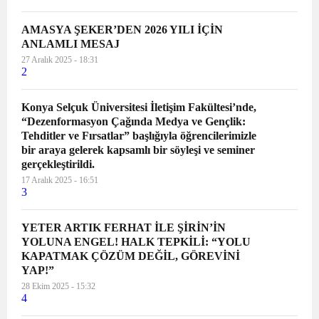
AMASYA ŞEKER’DEN 2026 YILI İÇİN
ANLAMLI MESAJ
27 Aralık 2025 - 18:31
2
Konya Selçuk Üniversitesi İletişim Fakültesi’nde,
“Dezenformasyon Çağında Medya ve Gençlik:
Tehditler ve Fırsatlar” başlığıyla öğrencilerimizle
bir araya gelerek kapsamlı bir söyleşi ve seminer
gerçekleştirildi.
17 Aralık 2025 - 16:51
3
YETER ARTIK FERHAT İLE ŞİRİN’İN
YOLUNA ENGEL! HALK TEPKİLİ: “YOLU
KAPATMAK ÇÖZÜM DEĞİL, GÖREVİNİ
YAP!”
28 Ekim 2025 - 15:32
4