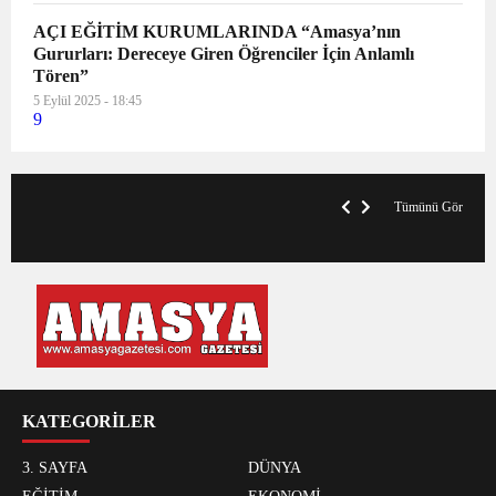
AÇI EĞİTİM KURUMLARINDA “Amasya’nın
Gururları: Dereceye Giren Öğrenciler İçin Anlamlı
Tören”
5 Eylül 2025 - 18:45
9
V
x
A
Tümünü Gör
KATEGORİLER
3. SAYFA
DÜNYA