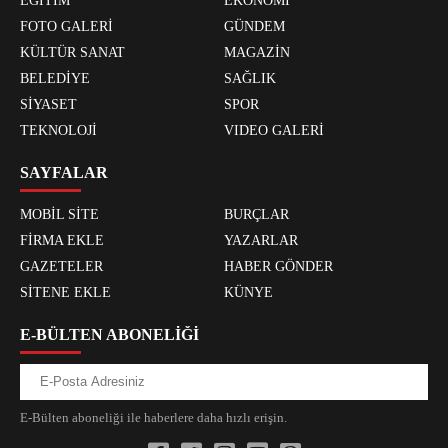
EĞİTİM
EKONOMİ
FOTO GALERİ
GÜNDEM
KÜLTÜR SANAT
MAGAZİN
BELEDİYE
SAĞLIK
SİYASET
SPOR
TEKNOLOJİ
VIDEO GALERİ
SAYFALAR
MOBİL SİTE
BURÇLAR
FİRMA EKLE
YAZARLAR
GAZETELER
HABER GÖNDER
SİTENE EKLE
KÜNYE
E-BÜLTEN ABONELİĞİ
E-Bülten aboneliği ile haberlere daha hızlı erişin.