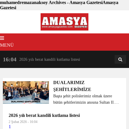
muhamedremazanaksoy Archives - Amasya GazetesiAmasya
Gazetesi
MENÜ
16:04
18:31
2026 yılı berat kandili kutlama listesi
AM
AN
DUALARIMIZ
ŞEHİTLERİMİZE
Başta şehit polislerimiz olmak üzere
bütün şehitlerimizin anısına Sultan II.
Bayezid Camii’nde Mevlid-i Şerif
2026 yılı berat kandili kutlama listesi
okundu. Türk Polis Teşkilatı’nın 174.
kuruluş yıl dönümü sebebiyle Sultan II.
2 Şubat 2026 - 16:04
1
Bayezid Cami...