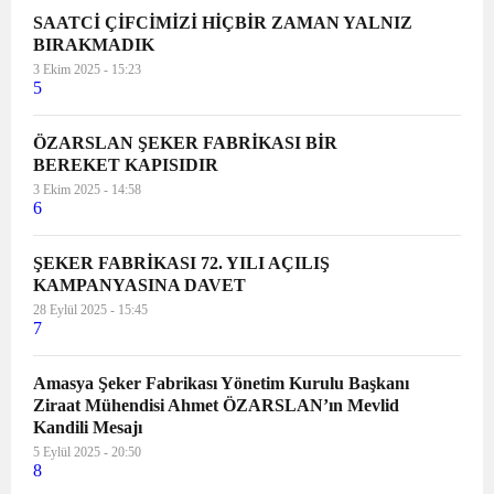
SAATCİ ÇİFCİMİZİ HİÇBİR ZAMAN YALNIZ
BIRAKMADIK
3 Ekim 2025 - 15:23
5
ÖZARSLAN ŞEKER FABRİKASI BİR
BEREKET KAPISIDIR
3 Ekim 2025 - 14:58
6
ŞEKER FABRİKASI 72. YILI AÇILIŞ
KAMPANYASINA DAVET
28 Eylül 2025 - 15:45
7
Amasya Şeker Fabrikası Yönetim Kurulu Başkanı
Ziraat Mühendisi Ahmet ÖZARSLAN’ın Mevlid
Kandili Mesajı
5 Eylül 2025 - 20:50
8