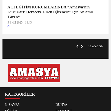
AÇI EĞİTİM KURUMLARINDA “Amasya’nın
Gururları: Dereceye Giren Öğrenciler İçin Anlamlı
Tören”
5 Eylül 2025 - 18:45
9
V
x
A
Tümünü Gör
KATEGORİLER
3. SAYFA
DÜNYA