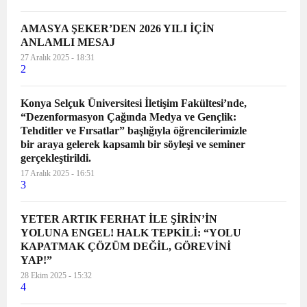
AMASYA ŞEKER’DEN 2026 YILI İÇİN
ANLAMLI MESAJ
27 Aralık 2025 - 18:31
2
Konya Selçuk Üniversitesi İletişim Fakültesi’nde,
“Dezenformasyon Çağında Medya ve Gençlik:
Tehditler ve Fırsatlar” başlığıyla öğrencilerimizle
bir araya gelerek kapsamlı bir söyleşi ve seminer
gerçekleştirildi.
17 Aralık 2025 - 16:51
3
YETER ARTIK FERHAT İLE ŞİRİN’İN
YOLUNA ENGEL! HALK TEPKİLİ: “YOLU
KAPATMAK ÇÖZÜM DEĞİL, GÖREVİNİ
YAP!”
28 Ekim 2025 - 15:32
4