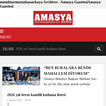
mmuhtarmustafaasarkaya Archives - Amasya GazetesiAmasya
Gazetesi
MENÜ
16:04
18:31
2026 yılı berat kandili kutlama listesi
AM
AN
“BEN BURALARA BENİM
MAHALLEM DİYORUM”
Amasya Belediye Başkanı Mehmet Sarı
bu yıl bir ilke imza atarak çorbalar
bizden yemekler sizden’ sloganıyla
2026 yılı berat kandili kutlama listesi
başlattığı ve mahallelerde kurdurduğu
iftar çadırları kapsamında ikinci günde
2 Şubat 2026 - 16:04
1
de Sofular ve ...