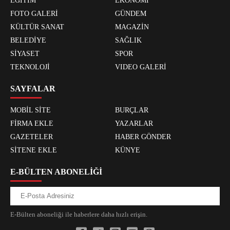
EĞİTİM
EKONOMİ
FOTO GALERİ
GÜNDEM
KÜLTÜR SANAT
MAGAZİN
BELEDİYE
SAĞLIK
SİYASET
SPOR
TEKNOLOJİ
VIDEO GALERİ
SAYFALAR
MOBİL SİTE
BURÇLAR
FİRMA EKLE
YAZARLAR
GAZETELER
HABER GÖNDER
SİTENE EKLE
KÜNYE
E-BÜLTEN ABONELİĞİ
E-Bülten aboneliği ile haberlere daha hızlı erişin.