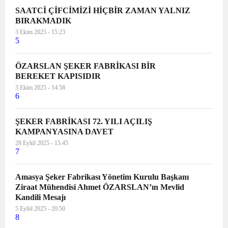
SAATCİ ÇİFCİMİZİ HİÇBİR ZAMAN YALNIZ
BIRAKMADIK
3 Ekim 2025 - 15:23
5
ÖZARSLAN ŞEKER FABRİKASI BİR
BEREKET KAPISIDIR
3 Ekim 2025 - 14:58
6
ŞEKER FABRİKASI 72. YILI AÇILIŞ
KAMPANYASINA DAVET
28 Eylül 2025 - 15:45
7
Amasya Şeker Fabrikası Yönetim Kurulu Başkanı
Ziraat Mühendisi Ahmet ÖZARSLAN’ın Mevlid
Kandili Mesajı
5 Eylül 2025 - 20:50
8