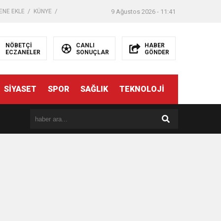
ENE EKLE
KÜNYE
9 Ağustos 2026 - 11:41
NÖBETÇİ
CANLI
HABER
ECZANELER
SONUÇLAR
GÖNDER
SİYASET
SPOR
SAĞLIK
TEKNOLOJİ
er