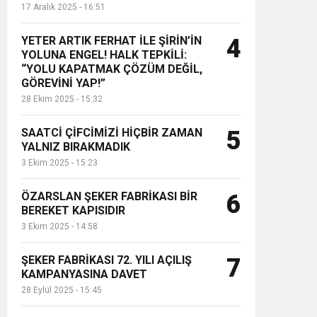
17 Aralık 2025 - 16:51
YETER ARTIK FERHAT İLE ŞİRİN’İN
4
YOLUNA ENGEL! HALK TEPKİLİ:
“YOLU KAPATMAK ÇÖZÜM DEĞİL,
GÖREVİNİ YAP!”
28 Ekim 2025 - 15:32
SAATCİ ÇİFCİMİZİ HİÇBİR ZAMAN
5
YALNIZ BIRAKMADIK
3 Ekim 2025 - 15:23
ÖZARSLAN ŞEKER FABRİKASI BİR
6
BEREKET KAPISIDIR
3 Ekim 2025 - 14:58
ŞEKER FABRİKASI 72. YILI AÇILIŞ
7
KAMPANYASINA DAVET
28 Eylül 2025 - 15:45