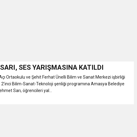
İKASI BİR BEREKET KAPISIDIR
YILI AÇILIŞ KAMPANYASINA DAVET
ı Yönetim Kurulu Başkanı Ziraat Mühendisi Ahmet ÖZARSLAN’ın Mevlid
A “Amasya’nın Gururları: Dereceye Giren Öğrenciler İçin Anlamlı Töre
SARI, SES YARIŞMASINA KATILDI
ı Ortaokulu ve Şehit Ferhat Ünelli Bilim ve Sanat Merkezi işbirliği
et Festivali
 2’inci Bilim-Sanat-Teknoloji şenliği programına Amasya Belediye
met Sarı, öğrencileri yal...
utlama listesi