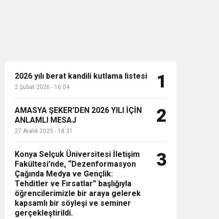
2026 yılı berat kandili kutlama listesi
1
2 Şubat 2026 - 16:04
n”
AMASYA ŞEKER’DEN 2026 YILI İÇİN
2
ANLAMLI MESAJ
27 Aralık 2025 - 18:31
Konya Selçuk Üniversitesi İletişim
3
Fakültesi’nde, “Dezenformasyon
Çağında Medya ve Gençlik:
Tehditler ve Fırsatlar” başlığıyla
öğrencilerimizle bir araya gelerek
kapsamlı bir söyleşi ve seminer
gerçekleştirildi.