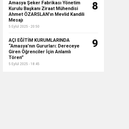
Amasya Şeker Fabrikası Yönetim
8
Kurulu Başkanı Ziraat Mühendisi
Ahmet ÖZARSLAN’ın Mevlid Kandili
Mesajı
5 Eylül 2025 - 20:50
AÇI EĞİTİM KURUMLARINDA
9
“Amasya’nın Gururları: Dereceye
Giren Öğrenciler İçin Anlamlı
Tören”
5 Eylül 2025 - 18:45