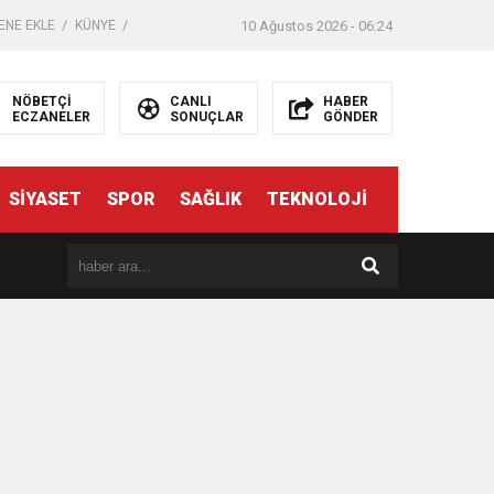
ENE EKLE
KÜNYE
10 Ağustos 2026 - 06:24
NÖBETÇİ
CANLI
HABER
ECZANELER
SONUÇLAR
GÖNDER
SİYASET
SPOR
SAĞLIK
TEKNOLOJİ
er