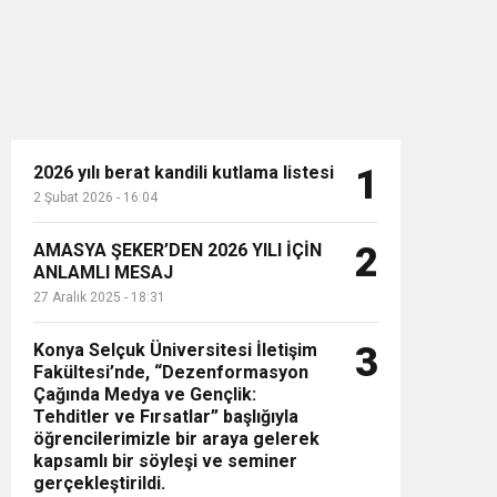
2026 yılı berat kandili kutlama listesi
1
2 Şubat 2026 - 16:04
n”
AMASYA ŞEKER’DEN 2026 YILI İÇİN
2
ANLAMLI MESAJ
27 Aralık 2025 - 18:31
Konya Selçuk Üniversitesi İletişim
3
Fakültesi’nde, “Dezenformasyon
Çağında Medya ve Gençlik:
Tehditler ve Fırsatlar” başlığıyla
öğrencilerimizle bir araya gelerek
kapsamlı bir söyleşi ve seminer
gerçekleştirildi.