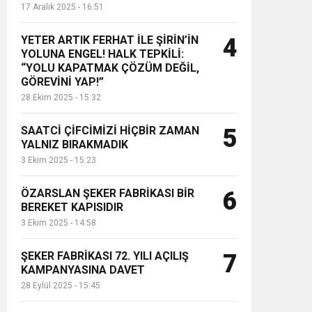
17 Aralık 2025 - 16:51
YETER ARTIK FERHAT İLE ŞİRİN’İN
4
YOLUNA ENGEL! HALK TEPKİLİ:
“YOLU KAPATMAK ÇÖZÜM DEĞİL,
GÖREVİNİ YAP!”
28 Ekim 2025 - 15:32
SAATCİ ÇİFCİMİZİ HİÇBİR ZAMAN
5
YALNIZ BIRAKMADIK
3 Ekim 2025 - 15:23
ÖZARSLAN ŞEKER FABRİKASI BİR
6
BEREKET KAPISIDIR
3 Ekim 2025 - 14:58
ŞEKER FABRİKASI 72. YILI AÇILIŞ
7
KAMPANYASINA DAVET
28 Eylül 2025 - 15:45