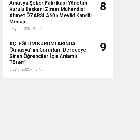
Amasya Şeker Fabrikası Yönetim
8
Kurulu Başkanı Ziraat Mühendisi
Ahmet ÖZARSLAN’ın Mevlid Kandili
Mesajı
5 Eylül 2025 - 20:50
AÇI EĞİTİM KURUMLARINDA
9
“Amasya’nın Gururları: Dereceye
Giren Öğrenciler İçin Anlamlı
Tören”
5 Eylül 2025 - 18:45