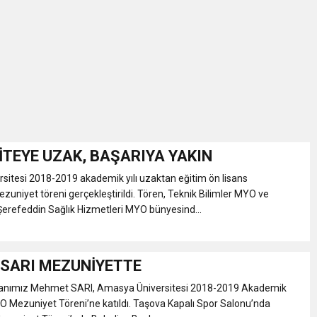
İKASI BİR BEREKET KAPISIDIR
YILI AÇILIŞ KAMPANYASINA DAVET
ı Yönetim Kurulu Başkanı Ziraat Mühendisi Ahmet ÖZARSLAN’ın Mevlid
A “Amasya’nın Gururları: Dereceye Giren Öğrenciler İçin Anlamlı Töre
İTEYE UZAK, BAŞARIYA YAKIN
itesi 2018-2019 akademik yılı uzaktan eğitim ön lisans
et Festivali
zuniyet töreni gerçekleştirildi. Tören, Teknik Bilimler MYO ve
erefeddin Sağlık Hizmetleri MYO bünyesind...
utlama listesi
SARI MEZUNİYETTE
anımız Mehmet SARI, Amasya Üniversitesi 2018-2019 Akademik
O Mezuniyet Töreni’ne katıldı. Taşova Kapalı Spor Salonu’nda