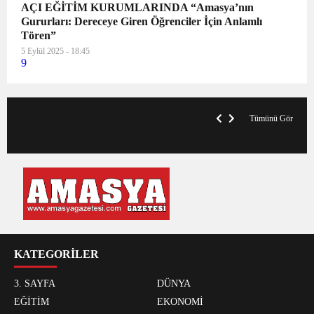
AÇI EĞİTİM KURUMLARINDA “Amasya’nın
Gururları: Dereceye Giren Öğrenciler İçin Anlamlı
Tören”
5 Eylül 2025 - 18:45
9
VegasHero Casino Test: Spiele, Boni &
T
Auszahlungen
A
Tümünü Gör
KATEGORİLER
3. SAYFA
DÜNYA
EĞİTİM
EKONOMİ