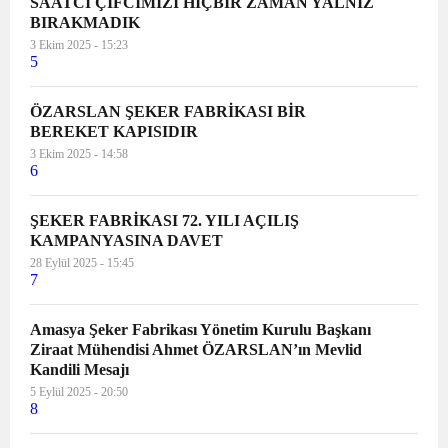
SAATCİ ÇİFCİMİZİ HİÇBİR ZAMAN YALNIZ
BIRAKMADIK
3 Ekim 2025 - 15:23
5
ÖZARSLAN ŞEKER FABRİKASI BİR
BEREKET KAPISIDIR
3 Ekim 2025 - 14:58
6
ŞEKER FABRİKASI 72. YILI AÇILIŞ
KAMPANYASINA DAVET
28 Eylül 2025 - 15:45
7
Amasya Şeker Fabrikası Yönetim Kurulu Başkanı
Ziraat Mühendisi Ahmet ÖZARSLAN’ın Mevlid
Kandili Mesajı
5 Eylül 2025 - 20:50
8