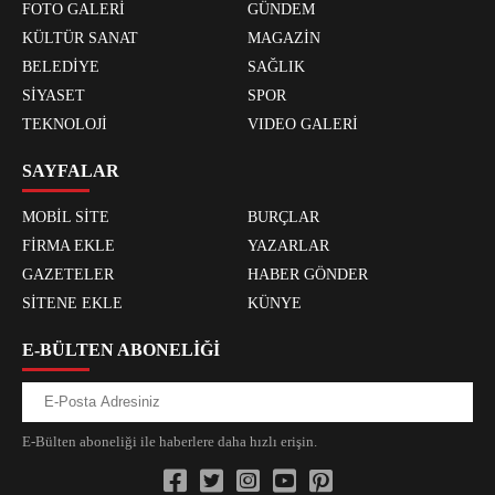
FOTO GALERİ
GÜNDEM
KÜLTÜR SANAT
MAGAZİN
BELEDİYE
SAĞLIK
SİYASET
SPOR
TEKNOLOJİ
VIDEO GALERİ
SAYFALAR
MOBİL SİTE
BURÇLAR
FİRMA EKLE
YAZARLAR
GAZETELER
HABER GÖNDER
SİTENE EKLE
KÜNYE
E-BÜLTEN ABONELİĞİ
E-Bülten aboneliği ile haberlere daha hızlı erişin.