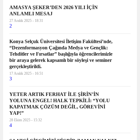
AMASYA ŞEKER’DEN 2026 YILI İÇİN
ANLAMLI MESAJ
27 Aralık 2025 - 18:31
2
Konya Selçuk Üniversitesi İletişim Fakültesi’nde,
“Dezenformasyon Çağında Medya ve Gençlik:
Tehditler ve Fırsatlar” başlığıyla öğrencilerimizle
bir araya gelerek kapsamlı bir söyleşi ve seminer
gerçekleştirildi.
17 Aralık 2025 - 16:51
3
YETER ARTIK FERHAT İLE ŞİRİN’İN
YOLUNA ENGEL! HALK TEPKİLİ: “YOLU
KAPATMAK ÇÖZÜM DEĞİL, GÖREVİNİ
YAP!”
28 Ekim 2025 - 15:32
4