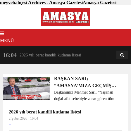
meyvebahçesi Archives - Amasya GazetesiAmasya Gazetesi
MENÜ
16:04
18:31
2026 yılı berat kandili kutlama listesi
AM
AN
BAŞKAN SARI;
“AMASYA’MIZA GEÇMİŞ
OLSUN”
Başkanımız Mehmet Sarı, “Yaşanan
doğal afet sebebiyle zarar gören tüm
çiftçi ve vatandaşlarımıza geçmiş olsun”
2026 yılı berat kandili kutlama listesi
dedi. Merkezde sabah saatlerinde etkili
olan ve 15 dakika süren dolu yağışı
2 Şubat 2026 - 16:04
1
nedeniyle bir...