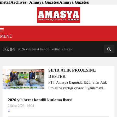
metal Archives - Amasya GazetesiAmasya Gazetesi
MENÜ
16:04
18:31
2026 yılı berat kandili kutlama listesi
AM
AN
SIFIR ATIK PROJESİNE
DESTEK
PTT Amasya Başmüdürlüğü, Sıfır Atık
Projesine yaptığı çevreci uygulamayla
destek sağlıyor. Müdürlük bünyesindeki
2026 yılı berat kandili kutlama listesi
merkezlerde 4125 kilo atık toplanarak
geri dönüşüme kazandırıldı.
2 Şubat 2026 - 16:04
1
Cumhurbaşkanımız Sayı...