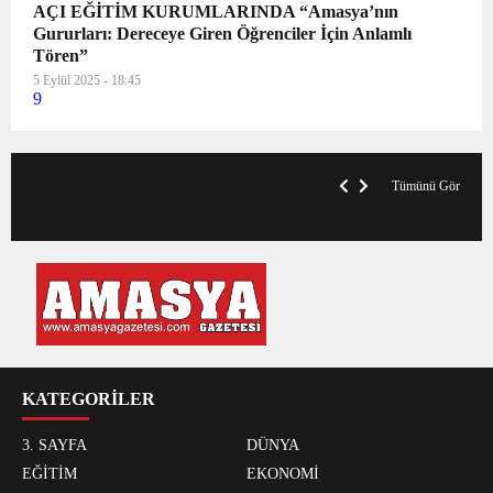
AÇI EĞİTİM KURUMLARINDA “Amasya’nın
Gururları: Dereceye Giren Öğrenciler İçin Anlamlı
Tören”
5 Eylül 2025 - 18:45
9
VegasHero Casino Test: Spiele, Boni &
T
Auszahlungen
A
Tümünü Gör
KATEGORİLER
3. SAYFA
DÜNYA
EĞİTİM
EKONOMİ