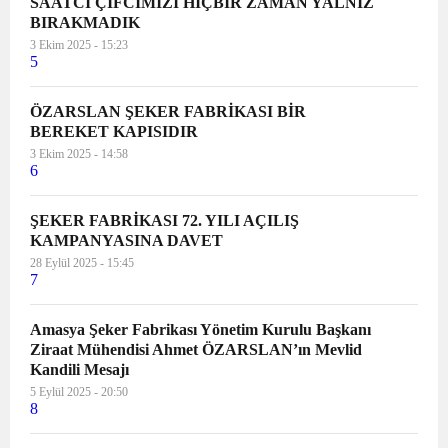
SAATCİ ÇİFCİMİZİ HİÇBİR ZAMAN YALNIZ
BIRAKMADIK
3 Ekim 2025 - 15:23
5
ÖZARSLAN ŞEKER FABRİKASI BİR
BEREKET KAPISIDIR
3 Ekim 2025 - 14:58
6
ŞEKER FABRİKASI 72. YILI AÇILIŞ
KAMPANYASINA DAVET
28 Eylül 2025 - 15:45
7
Amasya Şeker Fabrikası Yönetim Kurulu Başkanı
Ziraat Mühendisi Ahmet ÖZARSLAN’ın Mevlid
Kandili Mesajı
5 Eylül 2025 - 20:50
8