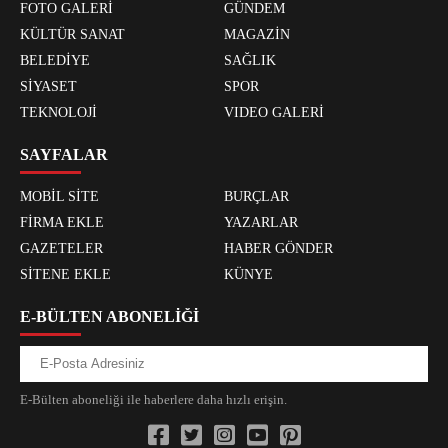
FOTO GALERİ
GÜNDEM
KÜLTÜR SANAT
MAGAZİN
BELEDİYE
SAĞLIK
SİYASET
SPOR
TEKNOLOJİ
VIDEO GALERİ
SAYFALAR
MOBİL SİTE
BURÇLAR
FİRMA EKLE
YAZARLAR
GAZETELER
HABER GÖNDER
SİTENE EKLE
KÜNYE
E-BÜLTEN ABONELİĞİ
E-Bülten aboneliği ile haberlere daha hızlı erişin.