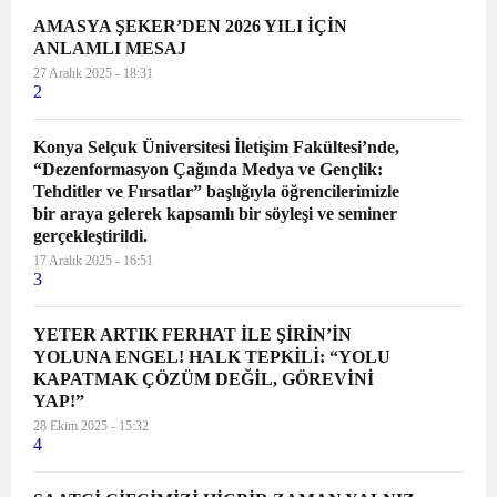
AMASYA ŞEKER’DEN 2026 YILI İÇİN
ANLAMLI MESAJ
27 Aralık 2025 - 18:31
2
Konya Selçuk Üniversitesi İletişim Fakültesi’nde,
“Dezenformasyon Çağında Medya ve Gençlik:
Tehditler ve Fırsatlar” başlığıyla öğrencilerimizle
bir araya gelerek kapsamlı bir söyleşi ve seminer
gerçekleştirildi.
17 Aralık 2025 - 16:51
3
YETER ARTIK FERHAT İLE ŞİRİN’İN
YOLUNA ENGEL! HALK TEPKİLİ: “YOLU
KAPATMAK ÇÖZÜM DEĞİL, GÖREVİNİ
YAP!”
28 Ekim 2025 - 15:32
4