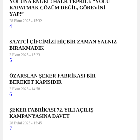
YOLUNA ENGEL! HALK TEPKİLİ: “YOLU
KAPATMAK ÇÖZÜM DEĞİL, GÖREVİNİ
YAP!”
28 Ekim 2025 - 15:32
4
SAATCİ ÇİFCİMİZİ HİÇBİR ZAMAN YALNIZ
BIRAKMADIK
3 Ekim 2025 - 15:23
5
ÖZARSLAN ŞEKER FABRİKASI BİR
BEREKET KAPISIDIR
3 Ekim 2025 - 14:58
6
ŞEKER FABRİKASI 72. YILI AÇILIŞ
KAMPANYASINA DAVET
28 Eylül 2025 - 15:45
7