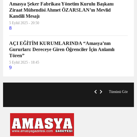
Amasya Şeker Fabrikası Yönetim Kurulu Başkanı
Ziraat Mühendisi Ahmet ÖZARSLAN’ın Mevlid
Kandili Mesajı
5 Eylül 2025 - 20:50
8
AÇI EĞİTİM KURUMLARINDA “Amasya’nın
Gururları: Dereceye Giren Öğrenciler İçin Anlamlı
Tören”
5 Eylül 2025 - 18:45
9
VegasHero Casino Test: Spiele, Boni &
T
Auszahlungen
A
Tümünü Gör