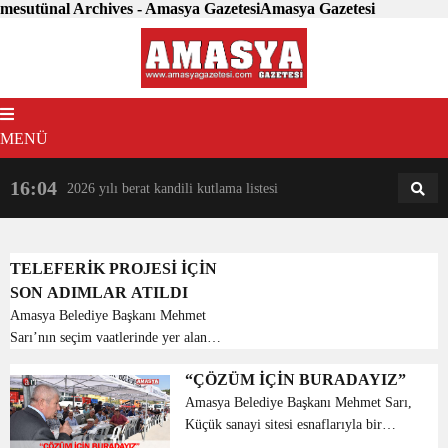
mesutünal Archives - Amasya GazetesiAmasya Gazetesi
MENÜ
16:04
18:31
2026 yılı berat kandili kutlama listesi
AM
AN
TELEFERİK PROJESİ İÇİN
SON ADIMLAR ATILDI
Amasya Belediye Başkanı Mehmet
Sarı’nın seçim vaatlerinde yer alan
teleferik projesinde son adımlar atılıyor.
“ÇÖZÜM İÇİN BURADAYIZ”
LEITNER ropeways firması saha
Amasya Belediye Başkanı Mehmet Sarı,
yöneticisi Ercan Sarisoy’un iştiraki ile;
Küçük sanayi sitesi esnaflarıyla bir
Amasya’ya kazandır...
araya gelerek, kendilerinin istek ve