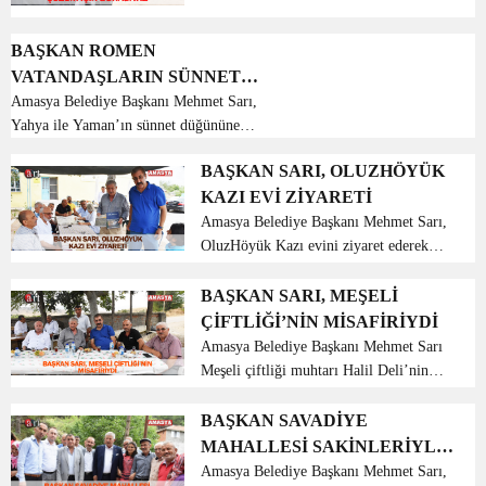
taleplerini dinledi. Amasya Belediye
Başkanı Mehmet Sarı, Küçük sanayi
BAŞKAN ROMEN
sitesi esnafları i...
VATANDAŞLARIN SÜNNET
DÜĞÜNÜNE KATILDI
Amasya Belediye Başkanı Mehmet Sarı,
Yahya ile Yaman’ın sünnet düğününe
katılarak göz aydınlığı diledi. Hızırpaşa
BAŞKAN SARI, OLUZHÖYÜK
mahallesinde Romen vatandaşların çeri
KAZI EVİ ZİYARETİ
başı Fikret Sivlim’in torunları Yahya ve
Yaman’ı...
Amasya Belediye Başkanı Mehmet Sarı,
OluzHöyük Kazı evini ziyaret ederek
çalışmalar hakkında Kazı Başkanı Prof.
Dr. Şevket Dönmez’den bilgiler aldı.
BAŞKAN SARI, MEŞELİ
Meşeli Çiftliği köyü daveti sonrası
ÇİFTLİĞİ’NİN MİSAFİRİYDİ
Gözlek köyünde ...
Amasya Belediye Başkanı Mehmet Sarı
Meşeli çiftliği muhtarı Halil Deli’nin
misafiri oldu. Merkeze bağlı Meşeli
çiftliği Köyü’nün Muhtarı Halil Deli,
BAŞKAN SAVADİYE
Gözlek Köyü Muhtarı Erhan Zengin,
MAHALLESİ SAKİNLERİYLE
Köy imamı Mehmet ...
BİR ARAYA GELDİ
Amasya Belediye Başkanı Mehmet Sarı,