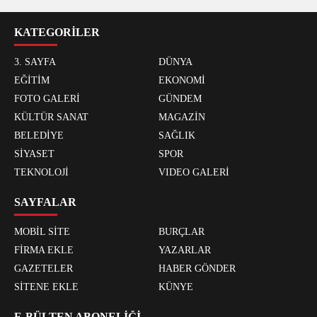
KATEGORİLER
3. SAYFA
DÜNYA
EĞİTİM
EKONOMİ
FOTO GALERİ
GÜNDEM
KÜLTÜR SANAT
MAGAZİN
BELEDİYE
SAĞLIK
SİYASET
SPOR
TEKNOLOJİ
VIDEO GALERİ
SAYFALAR
MOBİL SİTE
BURÇLAR
FİRMA EKLE
YAZARLAR
GAZETELER
HABER GÖNDER
SİTENE EKLE
KÜNYE
E-BÜLTEN ABONELİĞİ