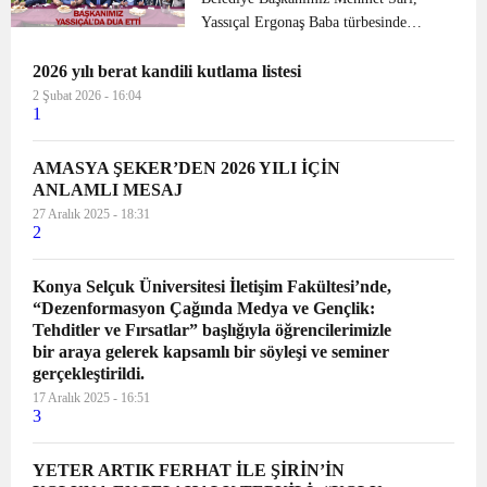
Yassıçal Ergonaş Baba türbesinde
düzenlenen yağmur duası ve kurban
2026 yılı berat kandili kutlama listesi
programına katıldı. Merkeze bağlı
Yassıçal köyünde Her yıl Nisan-Mayıs
2 Şubat 2026 - 16:04
1
aylarında mahsulün verimli ge...
AMASYA ŞEKER’DEN 2026 YILI İÇİN
ANLAMLI MESAJ
27 Aralık 2025 - 18:31
2
Konya Selçuk Üniversitesi İletişim Fakültesi’nde,
“Dezenformasyon Çağında Medya ve Gençlik:
Tehditler ve Fırsatlar” başlığıyla öğrencilerimizle
bir araya gelerek kapsamlı bir söyleşi ve seminer
gerçekleştirildi.
17 Aralık 2025 - 16:51
3
YETER ARTIK FERHAT İLE ŞİRİN’İN