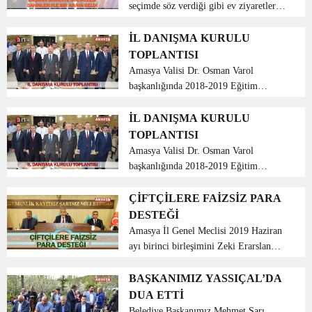
seçimde söz verdiği gibi ev ziyaretlerine
devam ederek, Asarkaya ailesi ve
Savadiye mahalle sakinleriyle
İL DANIŞMA KURULU
kahvaltıda bir araya geldi. 31 Mart
TOPLANTISI
Seçiminde söz verdiği ...
Amasya Valisi Dr. Osman Varol
başkanlığında 2018-2019 Eğitim
Öğretim yılının 2’incisi düzenlenen İl
Danışma Kurulu toplantısı Macit Zeren
İL DANIŞMA KURULU
Fen Lisesi toplantı salonunda
TOPLANTISI
gerçekleştirildi. Toplantıya Ama...
Amasya Valisi Dr. Osman Varol
başkanlığında 2018-2019 Eğitim
Öğretim yılının 2’incisi düzenlenen İl
Danışma Kurulu toplantısı Macit Zeren
ÇİFTÇİLERE FAİZSİZ PARA
Fen Lisesi toplantı salonunda
DESTEĞİ
gerçekleştirildi. Toplantıya Ama...
Amasya İl Genel Meclisi 2019 Haziran
ayı birinci birleşimini Zeki Erarslan
Başkanlığında, İl Özel İdare Genel
Sekreteri A. Faruk Aykutlu, Encümen
BAŞKANIMIZ YASSIÇAL’DA
Müdürü Muammer Şahin ve İl Genel
DUA ETTİ
Meclis üyelerinin kat...
Belediye Başkanımız Mehmet Sarı,