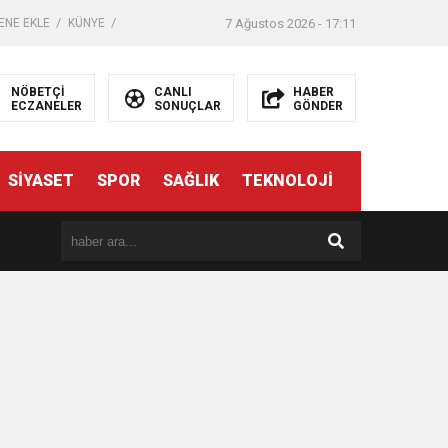
ENE EKLE
KÜNYE
7 Ağustos 2026 - 17:11
NÖBETÇİ
CANLI
HABER
ECZANELER
SONUÇLAR
GÖNDER
SİYASET
SPOR
SAĞLIK
TEKNOLOJİ
er