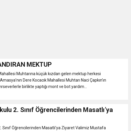
İKASI BİR BEREKET KAPISIDIR
YILI AÇILIŞ KAMPANYASINA DAVET
ı Yönetim Kurulu Başkanı Ziraat Mühendisi Ahmet ÖZARSLAN’ın Mevlid
A “Amasya’nın Gururları: Dereceye Giren Öğrenciler İçin Anlamlı Töre
ANDIRAN MEKTUP
Mahallesi Muhtarına küçük kızdan gelen mektup herkesi
et Festivali
 Amasya’nın Dere Kocacık Mahallesi Muhtarı Naci Çapkın’ın
severlerle birlikte yaptığı mont ve bot yardım...
utlama listesi
okulu 2. Sınıf Öğrencilerinden Masatlı’ya
 2. Sınıf Öğrencilerinden Masatlı’ya Ziyaret Valimiz Mustafa