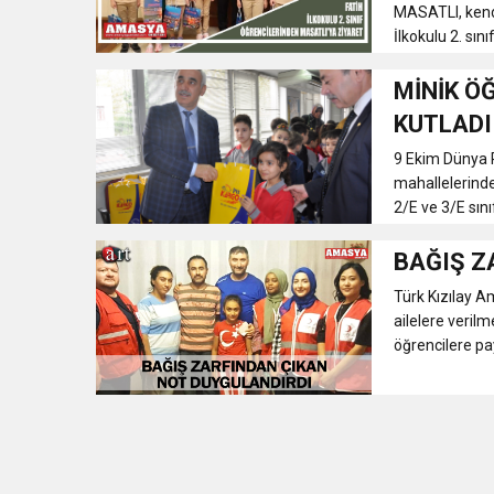
MASATLI, kendi
İlkokulu 2. sınıf
MİNİK Ö
KUTLADI
9 Ekim Dünya P
mahallelerind
2/E ve 3/E sınıf
BAĞIŞ Z
Türk Kızılay 
ailelere veri
öğrencilere pa