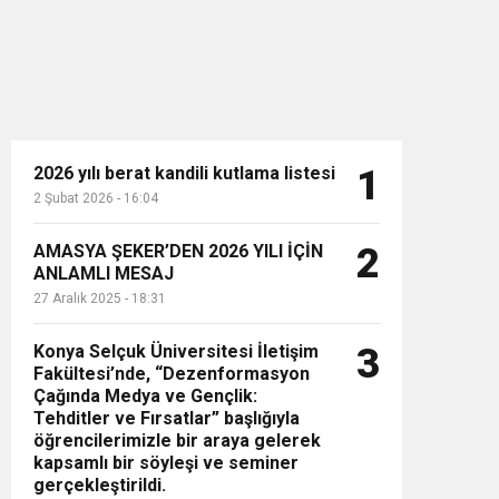
2026 yılı berat kandili kutlama listesi
1
2 Şubat 2026 - 16:04
n”
AMASYA ŞEKER’DEN 2026 YILI İÇİN
2
ANLAMLI MESAJ
27 Aralık 2025 - 18:31
Konya Selçuk Üniversitesi İletişim
3
Fakültesi’nde, “Dezenformasyon
Çağında Medya ve Gençlik:
Tehditler ve Fırsatlar” başlığıyla
öğrencilerimizle bir araya gelerek
kapsamlı bir söyleşi ve seminer
gerçekleştirildi.