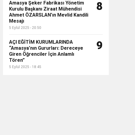
Amasya Şeker Fabrikası Yönetim
8
Kurulu Başkanı Ziraat Mühendisi
Ahmet ÖZARSLAN’ın Mevlid Kandili
Mesajı
5 Eylül 2025 - 20:50
AÇI EĞİTİM KURUMLARINDA
9
“Amasya’nın Gururları: Dereceye
Giren Öğrenciler İçin Anlamlı
Tören”
5 Eylül 2025 - 18:45