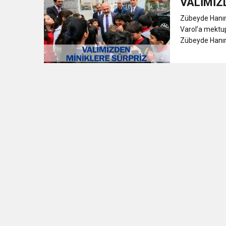
VALİMİZ
Zübeyde Hanım 
Varol’a mektup
Zübeyde Hanım 