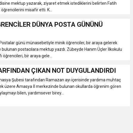
sine mektup yazarak, ziyaret etmek istediklerini belirten Fatih
 öğrencilerini misafir etti. K...
ĞRENCİLER DÜNYA POSTA GÜNÜNÜ
ostalar günü münasebetiyle minik öğrenciler, bir araya gelerek
e bulunan postacılara mektup yazdı. Zübeyde Hanım Üçler İlkokulu
ı öğrencileri, bir araya gele...
ARFINDAN ÇIKAN NOT DUYGULANDIRDI
Amasya Şubesi tarafından Ramazan ayı içerisinde yardıma muhtaç
lmek üzere Amasya İl merkezinde bulunan okullarda öğrenim gören
ylaşmayı bilen, yardımsever birey...