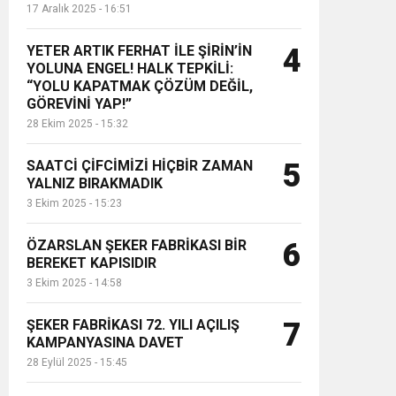
17 Aralık 2025 - 16:51
YETER ARTIK FERHAT İLE ŞİRİN’İN
4
YOLUNA ENGEL! HALK TEPKİLİ:
“YOLU KAPATMAK ÇÖZÜM DEĞİL,
GÖREVİNİ YAP!”
28 Ekim 2025 - 15:32
SAATCİ ÇİFCİMİZİ HİÇBİR ZAMAN
5
YALNIZ BIRAKMADIK
3 Ekim 2025 - 15:23
ÖZARSLAN ŞEKER FABRİKASI BİR
6
BEREKET KAPISIDIR
3 Ekim 2025 - 14:58
ŞEKER FABRİKASI 72. YILI AÇILIŞ
7
KAMPANYASINA DAVET
28 Eylül 2025 - 15:45